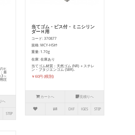
当てゴム・ビス付・ミニシリン
ダーＨ用
コード: 370877
規格: MCY-HSﾖｳ
重量: 1.70g
在庫: 在庫あり
当てゴム材質：天然ゴム (NR) ＋スチレ
のヒ
ン・ブタジエンゴム (SBR)..
：単
.3～
￥60円
使用圧
カートへ
見積りへ
りへ
DXF
IGES
STEP
STEP