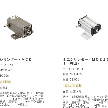
シリンダー・ＭＣＤ
ミニシリンダー・ＭＣＥ１
ｔ（押出）
 123220
コード: 123504
MCD1-20
規格: MCE-10S
80.00g
重量: 58.00g
ント対象
ポイント対象
 在庫あり
在庫: 在庫あり
動画あり №121843 MCD-20の代
特徴 ●小型成型品のチャックに最
特徴 ●小型成型品のチャックに最
す。 ●ロッド回止機構付き仕
す。 ●ロッド回止機構付き仕
●構造：単動型 ●使用空気圧：
構造：単動型 (押出) ●使用
～0.5Mpa ●押し..
圧：0.3～0.5Mpa ●押し出力