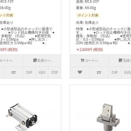
MCE-10T
規格: MCE-20T
58.00g
重量: 69.00g
ント対象
ポイント対象
 在庫あり
在庫: 在庫あり
 ●小型成型品のチャックに最適で
特徴 ●小型成型品のチャックに最
 ●ロッド回止機構付き仕様 ●
す。 ●ロッド回止機構付き仕
：単動型 (引込) ●使用空気
構造：単動型 (引込) ●使用
.3～0.5Mpa ●押し出力：
圧：0.3～0.5Mpa ●押し出力
 (使用圧力 0.5Mpa 時) ●..
22N (使用圧力 0.5Mpa 時) ●.
700円
￥2,800円
カートへ
見積りへ
カートへ
見積
DXF
IGES
STEP
DXF
IGES