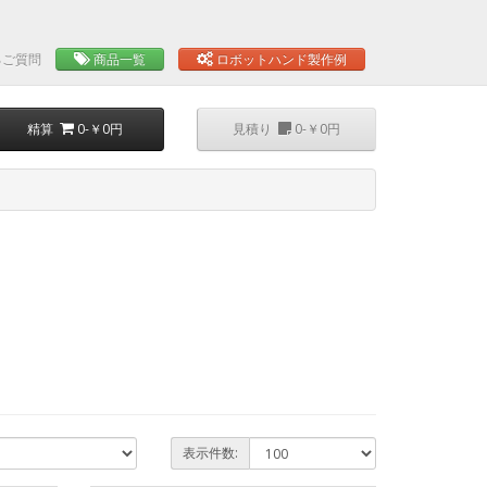
るご質問
商品一覧
ロボットハンド製作例
精算
0-￥0円
見積り
0-￥0円
表示件数: