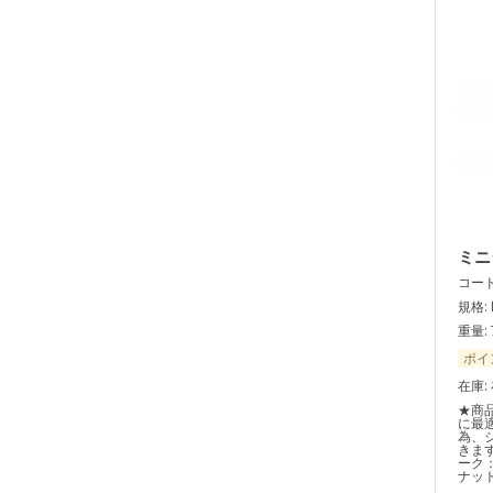
ミニ
コード:
規格: 
重量: 
ポイ
在庫:
★商
に最
為、
きま
ーク
ナット