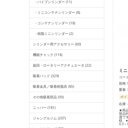
- パイプシリンダー (11)
- ミニコンテナシリンダー (8)
- コンテナシリンダー (18)
- 樹脂ミニシリンダー (2)
シリンダー用アクセサリー (60)
機能チャック (118)
旋回・ロータリーアクチュエータ (22)
ミニ
吸着パッド (329)
コード:
規格: 
吸着金具／吸着樹脂具 (85)
重量: 
ポイ
その他吸着部品 (93)
在庫:
ニッパー (181)
★商品
替品
適で
ジャングルジム (207)
様 
0.3