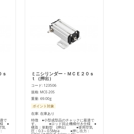
０ｓ
ミニシリンダー・ＭＣＥ２０ｓ
ｔ（押出）
コード: 123506
規格: MCE-20S
重量: 69.00g
ポイント対象
在庫: 在庫あり
適で
特徴 ●小型成型品のチャックに最適で
様 ●
す。 ●ロッド回止機構付き仕様 ●
空気
構造：単動型 (押出) ●使用空気
：
圧：0.3～0.5Mpa ●押し出力：