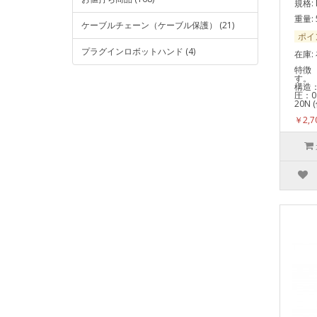
規格: 
重量: 
ケーブルチェーン（ケーブル保護） (21)
ポイ
プラグインロボットハンド (4)
在庫:
特徴
す。
構造
圧：0
20N
￥2,