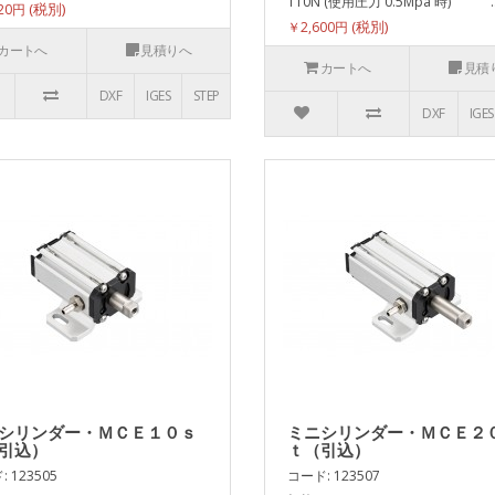
110N (使用圧力 0.5Mpa 時) .
520円
￥2,600円
カートへ
見積りへ
カートへ
見積
DXF
IGES
STEP
DXF
IGES
シリンダー・ＭＣＥ１０ｓ
ミニシリンダー・ＭＣＥ２
引込）
ｔ（引込）
 123505
コード: 123507