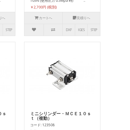
.
105N (使用圧力 0.5Mpa 時) ..
￥2,700円
りへ
カートへ
見積りへ
STEP
DXF
IGES
STEP
０ｓ
ミニシリンダー・ＭＣＥ１０ｓ
ｔ（複動）
コード: 123508