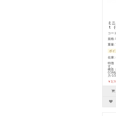
ミニ
ｔ（
コード:
規格: 
重量: 
ポイ
在庫:
特徴
す。
構造
0.5
力 0
￥3,