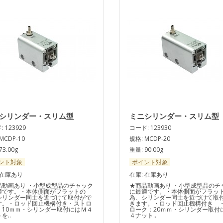
シリンダー・スリム型
ミニシリンダー・スリム型
 123929
コード: 123930
MCDP-10
規格: MCDP-20
73.00g
重量: 90.00g
ント対象
ポイント対象
 在庫あり
在庫: 在庫あり
品動画あり ・小型成型品のチャック
★商品動画あり ・小型成型品のチ
適です。・本体側面がフラットの
に最適です。・本体側面がフラッ
シリンダー同士を近づけて取付がで
為、シリンダー同士を近づけて取
す。・ロッド回止機構付き・ストロ
きます。・ロッド回止機構付き 
：10ｍｍ・シリンダー取付にはＭ４
ローク：20ｍｍ・シリンダー取付
を..
４ナット..