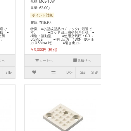
規格: MCE-10W
重量: 62.00g
ポイント対象
在庫: 在庫あり
適で
特徴 ●小型成型品のチャックに最適で
様 ●
す。 ●ロッド回止機構付き仕様 ●
空気
構造：複動型 ●使用空気圧：0.3～
：
0.5Mpa ●押し出力：130N (使用圧
.
力 0.5Mpa 時) ●引き出力..
￥3,000円
りへ
カートへ
見積りへ
STEP
DXF
IGES
STEP