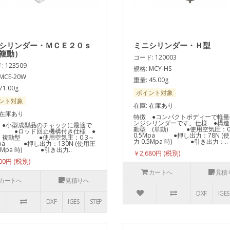
シリンダー・ＭＣＥ２０ｓ
ミニシリンダー・Ｈ型
複動）
コード: 120003
 123509
規格: MCY-HS
MCE-20W
重量: 45.00g
71.00g
ポイント対象
ント対象
在庫: 在庫あり
 在庫あり
特徴 ●コンパクトボディーで軽量
ンジシリンダーです。仕様 ●構造
 ●小型成型品のチャックに最適で
動型 (単動) ●使用空気圧：0
 ●ロッド回止機構付き仕様 ●
0.5Mpa ●押し出力：78N (
：複動型 ●使用空気圧：0.3～
力 0.5Mpa 時) ●引き出力：..
Mpa ●押し出力：130N (使用圧
.5Mpa 時) ●引き出力..
￥2,680円
100円
カートへ
見積
カートへ
見積りへ
DXF
IGES
DXF
IGES
STEP