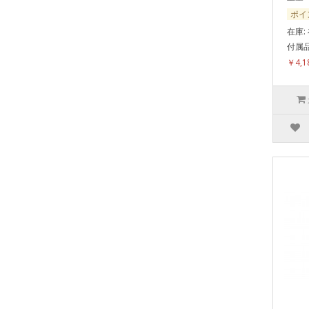
ポイ
在庫:
付属品
￥4,