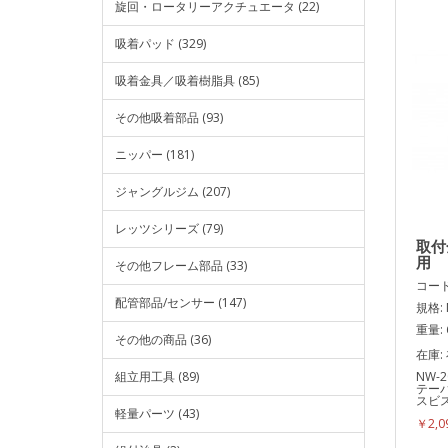
旋回・ロータリーアクチュエータ (22)
吸着パッド (329)
吸着金具／吸着樹脂具 (85)
その他吸着部品 (93)
ニッパー (181)
ジャングルジム (207)
レッツシリーズ (79)
取付
用
その他フレーム部品 (33)
コード:
配管部品/センサー (147)
規格: 
重量: 
その他の商品 (36)
在庫:
組立用工具 (89)
NW-
テー
スビス
軽量パーツ (43)
￥2,