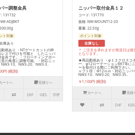
パー調整金具
ニッパー取付金具１２
 131732
コード: 131770
NW-ADJBKT
規格: NW-MOUNT12-20
200.00g
重量: 22.50g
ント対象
ポイント対象
 在庫あり
在庫なし
品動画あり ・NTゲートカットの枠
＊ ご注文を承れますが発送日は後
具レスで付けを可能と したニッパ
となります。
整金具です。・フローティングボー
★商品動画あり ・φ１２クロスコ
任意の角度に調整可能。・対応ニッ
ー、φ12ローテーションBKT等に
W3-10、NW3-20、NW3-3..
ーを取付ける際にご利用下さい。
ャフト径：Φ12ｍｍ・対応ニッパ
600円
NW3-10、NW3-20、NW3-35..
￥1,100円
カートへ
見積りへ
カートへ
見積
DXF
IGES
STEP
DXF
IGES