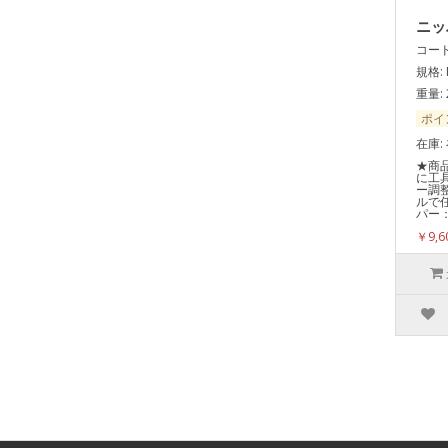
ニッ
コード:
規格: 
重量: 
ポイ
在庫:
★商
に工
ー調
ルで
パー：N
￥9,