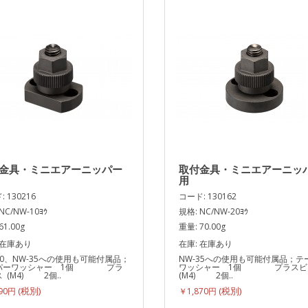
金具・ミニエアーニッパー
取付金具・ミニエアーニッ
用
 130216
コード: 130162
NC/NW-10ﾖｳ
規格: NC/NW-20ﾖｳ
61.00g
重量: 70.00g
 在庫あり
在庫: 在庫あり
20、NW-35への使用も可能付属品；
NW-35への使用も可能付属品；テ
パーワッシャー 1個 プラ
ワッシャー 1個 プラスビ
 (M4) 2個..
(M4) 2個..
090円
￥1,870円