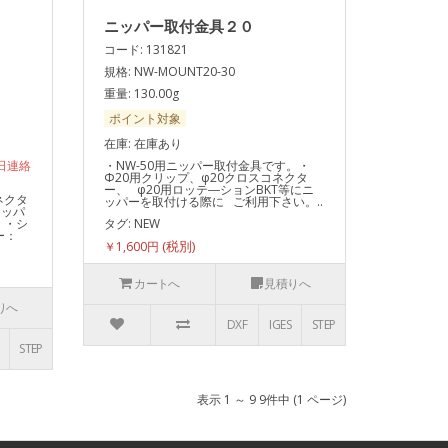
ニッパー取付金具２０
コード: 131821
規格: NW-MOUNT20-30
重量: 130.00g
ポイント対象
在庫: 在庫あり
日連絡
・NW-50用ニッパー取付金具です。・
Φ20用クリップ、φ20クロスコネクタ
ー、 φ20用ロッテ―ションBKT等にニ
ネクタ
ッパーを取付ける際に ご利用下さい。..
ニッパ
 ・シ
タグ:
NEW
ー：
￥1,600円
カートへ
見積りへ
りへ
DXF
IGES
STEP
STEP
表示 1 ～ 9 9件中 (1 ページ)