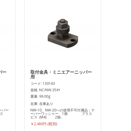
パー
取付金具・ミニエアーニッパー
用
コード: 130163
規格: NC/NW-35ﾖｳ
重量: 99.00g
在庫: 在庫あり
ーパー
NW-10、NW-20への使用不可付属品；テ
ス
ーパーワッシャー 1個 プラス
ビス (M4) 2個..
￥2,480円