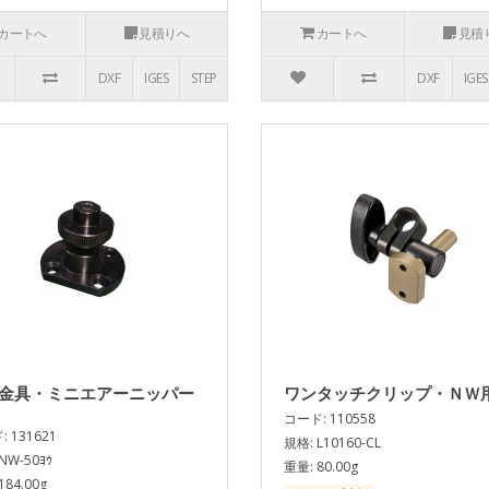
カートへ
見積りへ
カートへ
見積
DXF
IGES
STEP
DXF
IGES
金具・ミニエアーニッパー
ワンタッチクリップ・ＮＷ
コード: 110558
 131621
規格: L10160-CL
NW-50ﾖｳ
重量: 80.00g
184.00g