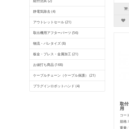
組付治具 (2)
静電気除去 (4)
アウトレットセール (21)
取出機用アフターパーツ (56)
物流・パレタイズ (8)
板金・プレス・金属加工 (21)
お値打ち商品 (168)
ケーブルチェーン（ケーブル保護） (21)
プラグインロボットハンド (4)
取付
用
コード:
規格: 
重量: 