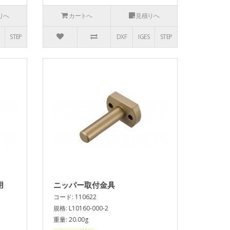
りへ
カートへ
見積りへ
STEP
DXF
IGES
STEP
用
ニッパー取付金具
コード: 110622
規格: L10160-000-2
重量: 20.00g