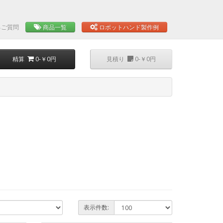
るご質問
商品一覧
ロボットハンド製作例
精算
0-￥0円
見積り
0-￥0円
表示件数: