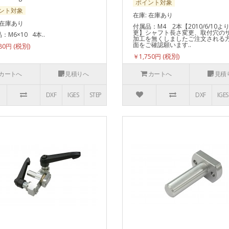
ポイント対象
ント対象
在庫: 在庫あり
 在庫あり
付属品：M4 2本【2010/6/10よ
更】シャフト長さ変更、取付穴の
：M6×10 4本..
加工を無くしましたご注文される
面をご確認願います..
180円
￥1,750円
カートへ
見積りへ
カートへ
見積
DXF
IGES
STEP
DXF
IGES