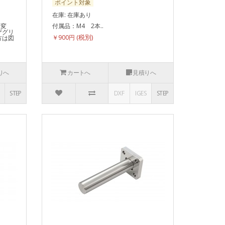
ポイント対象
在庫: 在庫あり
り変
付属品：M4 2本..
ザグリ
￥900円
方は図
りへ
カートへ
見積りへ
STEP
DXF
IGES
STEP