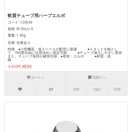
軟質チューブ用ハーブエルボ
コード: 120543
規格: M-3ALU-4
重量: 1.40g
在庫: 在庫あり
特徴 ●小型機器、省スペースの配管に最適 ●スタッドを軸とし
て、360度自由に位置決めし固定可能 ●チューブ挿入しやすい形状
また、チューブ保持が確実仕様 ●形状：エルボ ●材質：真
鍮 ..
￥250円
カートへ
見積りへ
DXF
IGES
STEP