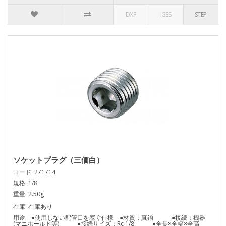
DXF
IGES
STEP
ソケットプラグ（三価白）
コード: 271714
規格: 1/8
重量: 2.50g
在庫: 在庫あり
用途 ●使用しない配管口を塞ぐ仕様 ●材質：真鍮 ●接続：機器
(マニホールド等) ●接続サイズ：Rc 1/8 ●全長×全幅×全高