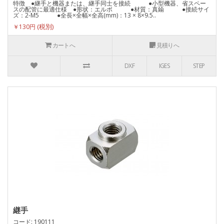
特徴 ●継手と機器または、継手同士を接続 ●小型機器、省スペー
スの配管に最適仕様 ●形状：エルボ ●材質：真鍮 ●接続サイ
ズ：2-M5 ●全長×全幅×全高(mm)：13 × 8×9.5..
￥130円
カートへ
見積りへ
DXF
IGES
STEP
継手
コード: 190111