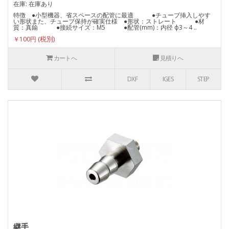
在庫: 在庫あり
特徴 ●小型機器、省スペースの配管に最適 ●チューブ挿入しやす
い形状また、チューブ保持が確実仕様 ●形状：ストレート ●材
質：真鍮 ●接続サイズ：M5 ●配管(mm)：内径 ф3～4 ..
￥100円
カートへ
見積りへ
DXF
IGES
STEP
継手