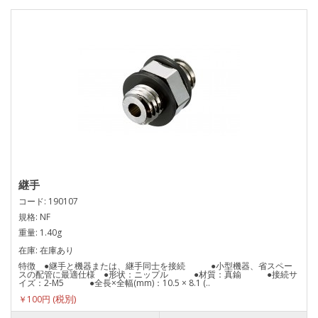
継手
コード: 190107
規格: NF
重量: 1.40g
在庫: 在庫あり
特徴 ●継手と機器または、継手同士を接続 ●小型機器、省スペー
スの配管に最適仕様 ●形状：ニップル ●材質：真鍮 ●接続サ
イズ：2-M5 ●全長×全幅(mm)：10.5 × 8.1 (..
￥100円