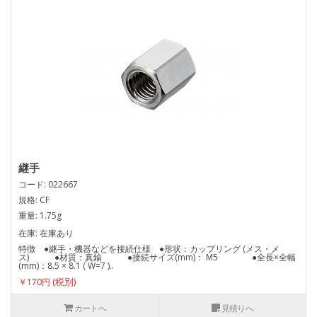
継手
コード: 022667
規格: CF
重量: 1.75g
在庫: 在庫あり
特徴 ●継手・機器などを接続仕様 ●形状：カップリング (メス・メ
ス) ●材質：真鍮 ●接続サイズ(mm)： M5 ●全長×全幅
(mm)：8.5 × 8.1 ( W=7 )..
￥170円
カートへ
見積りへ