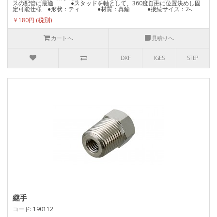
スの配管に最適 ●スタッドを軸として、360度自由に位置決めし固
定可能仕様 ●形状：ティ ●材質：真鍮 ●接続サイズ：2-..
￥180円
カートへ
見積りへ
DXF
IGES
STEP
継手
コード: 190112