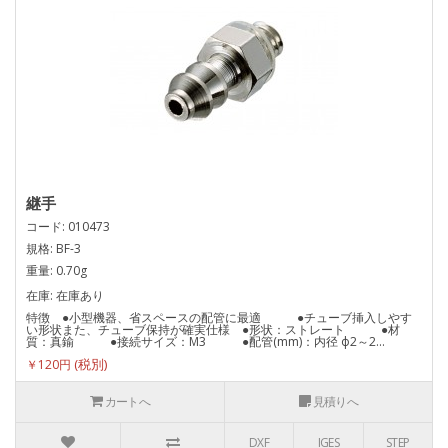
継手
コード: 010473
規格: BF-3
重量: 0.70g
在庫: 在庫あり
特徴 ●小型機器、省スペースの配管に最適 ●チューブ挿入しやす
い形状また、チューブ保持が確実仕様 ●形状：ストレート ●材
質：真鍮 ●接続サイズ：M3 ●配管(mm)：内径 ф2～2...
￥120円
カートへ
見積りへ
DXF
IGES
STEP