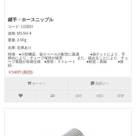
継手・ホースニップル
コード: 122831
規格: MS-5H-4
重量: 2.00g
在庫: 在庫あり
特徴 ●小型機器、省スペースの配管に最適 ●袋ナットにより、手
締めにより、チューブ保持が確実 また、緩めることにより、チュ
ーブ着脱が容易仕様 ●形状：ストレート ●材質：真鍮 ●接
続..
￥540円
カートへ
見積りへ
DXF
IGES
STEP