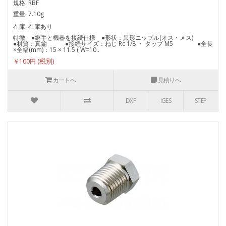
規格: RBF
重量: 7.10g
在庫: 在庫あり
特徴 ●継手と機器を接続仕様 ●形状：異形ニップル(オス・メス)
●材質：真鍮 ●接続サイズ：ねじ Rc 1/8 ・ タップ M5 ●全長
×全幅(mm)：15 × 11.5 ( W=10..
￥100円
カートへ
見積りへ
DXF
IGES
STEP