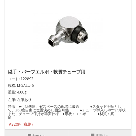
継手・バーブエルボ・軟質チューブ用
コード: 122892
規格: M-5ALU-6
重量: 4.00g
在庫: 在庫あり
特徴 ●小型機器、省スペースの配管に最適 ●スタッドを軸とし
て、360度自由に位置決めし固定可能 ●チューブ挿入しやすい形状
また、チューブ保持が確実仕様 ●形状：エルボ ●材質：真
鍮 ..
￥320円
カートへ
見積りへ