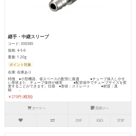
継手・中継スリーブ
コード: 300385
規格: 4-S-6
重量: 1.20g
ポイント対象
在庫: 在庫あり
特徴 ●小型機器、省スペースの配管に最適 ●チューブ挿入しやす
い形状また、チューブ保持が確実 ●配管途中でチューブサイズを変
更することができます。仕様 ●形状：ストレート ●材質：真
鍮 ..
￥270円
カートへ
見積りへ
DXF
IGES
STEP