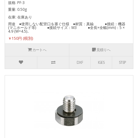
規格: PF-3
重量: 0.50g
在庫: 在庫あり
用途 ●使用しない配管口を塞ぐ仕様 ●材質：真鍮 ●接続：機器
(マニホールド等) ●接続サイズ：M3 ●全長×全幅(mm)：5 ×
4.9 (W=4.5)..
￥150円
カートへ
見積りへ
DXF
IGES
STEP