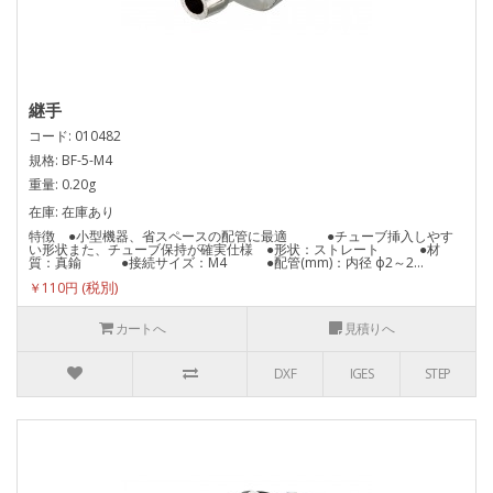
継手
コード: 010482
規格: BF-5-M4
重量: 0.20g
在庫: 在庫あり
特徴 ●小型機器、省スペースの配管に最適 ●チューブ挿入しやす
い形状また、チューブ保持が確実仕様 ●形状：ストレート ●材
質：真鍮 ●接続サイズ：M4 ●配管(mm)：内径 ф2～2...
￥110円
カートへ
見積りへ
DXF
IGES
STEP