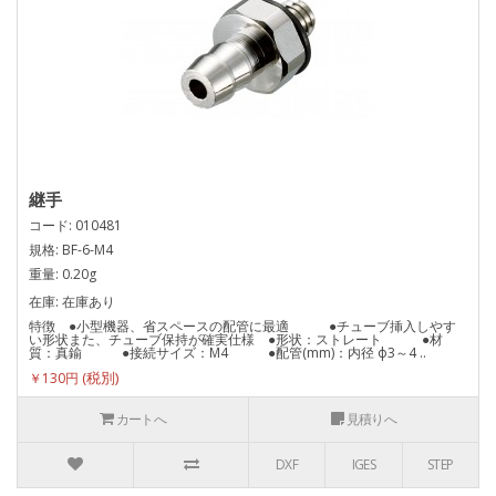
継手
コード: 010481
規格: BF-6-M4
重量: 0.20g
在庫: 在庫あり
特徴 ●小型機器、省スペースの配管に最適 ●チューブ挿入しやす
い形状また、チューブ保持が確実仕様 ●形状：ストレート ●材
質：真鍮 ●接続サイズ：M4 ●配管(mm)：内径 ф3～4 ..
￥130円
カートへ
見積りへ
DXF
IGES
STEP