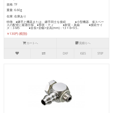
規格: TF
重量: 6.60g
在庫: 在庫あり
特徴 ●継手と機器または、継手同士を接続 ●小型機器、省スペー
スの配管に最適仕様 ●形状：ティ ●材質：真鍮 ●接続サイ
ズ：3-M5 ●全長×全幅×全高(mm)：13 × 8×9.5..
￥130円
カートへ
見積りへ
DXF
IGES
STEP