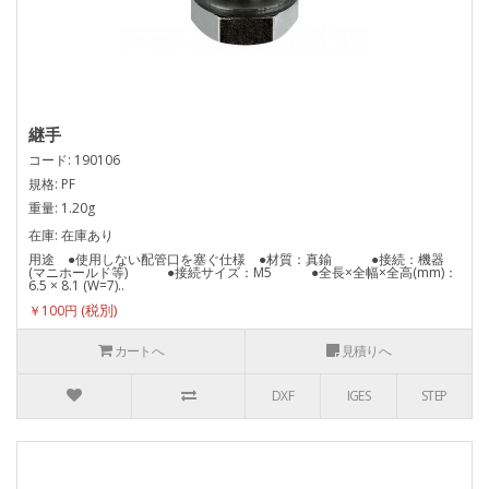
継手
コード: 190106
規格: PF
重量: 1.20g
在庫: 在庫あり
用途 ●使用しない配管口を塞ぐ仕様 ●材質：真鍮 ●接続：機器
(マニホールド等) ●接続サイズ：M5 ●全長×全幅×全高(mm)：
6.5 × 8.1 (W=7)..
￥100円
カートへ
見積りへ
DXF
IGES
STEP