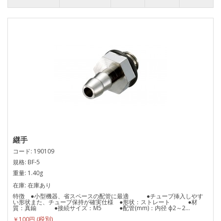
継手
コード: 190109
規格: BF-5
重量: 1.40g
在庫: 在庫あり
特徴 ●小型機器、省スペースの配管に最適 ●チューブ挿入しやす
い形状また、チューブ保持が確実仕様 ●形状：ストレート ●材
質：真鍮 ●接続サイズ：M5 ●配管(mm)：内径 ф2～2...
￥100円