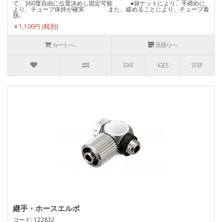
て、360度自由に位置決めし固定可能 ●袋ナットにより、手締めに
より、チューブ保持が確実 また、緩めることにより、チューブ着
脱..
￥1,100円
カートへ
見積りへ
DXF
IGES
STEP
継手・ホースエルボ
コード: 122832