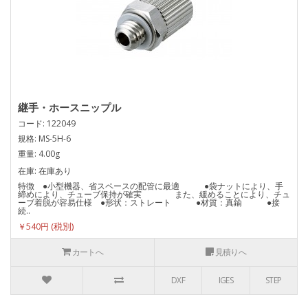
継手・ホースニップル
コード: 122049
規格: MS-5H-6
重量: 4.00g
在庫: 在庫あり
特徴 ●小型機器、省スペースの配管に最適 ●袋ナットにより、手
締めにより、チューブ保持が確実 また、緩めることにより、チュ
ーブ着脱が容易仕様 ●形状：ストレート ●材質：真鍮 ●接
続..
￥540円
カートへ
見積りへ
DXF
IGES
STEP