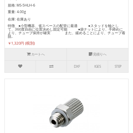
規格: MS-5HLH-6
重量: 4.00g
在庫: 在庫あり
特徴 ●小型機器、省スペースの配管に最適 ●スタッドを軸とし
て、360度自由に位置決めし固定可能 ●袋ナットにより、手締めに
より、チューブ保持が確実 また、緩めることにより、チューブ着
脱..
￥1,320円
カートへ
見積りへ
DXF
IGES
STEP