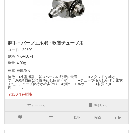
継手・バーブエルボ・軟質チューブ用
コード: 120692
規格: M-5ALU-4
重量: 4.00g
在庫: 在庫あり
特徴 ●小型機器、省スペースの配管に最適 ●スタッドを軸とし
て、360度自由に位置決めし固定可能 ●チューブ挿入しやすい形状
また、チューブ保持が確実仕様 ●形状：エルボ ●材質：真
鍮 ..
￥330円
カートへ
見積りへ
DXF
IGES
STEP