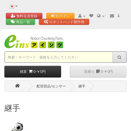
'
無料会員登録
ログイン
商品一覧
ロボットハンド製作例
精算
0-￥0円
見積り
0-￥0円
配管部品/センサー
継手
継手