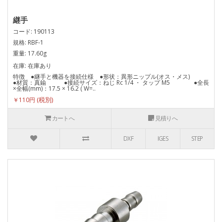
継手
コード: 190113
規格: RBF-1
重量: 17.60g
在庫: 在庫あり
特徴 ●継手と機器を接続仕様 ●形状：異形ニップル(オス・メス)
●材質：真鍮 ●接続サイズ：ねじ Rc 1/4 ・ タップ M5 ●全長
×全幅(mm)：17.5 × 16.2 ( W=..
￥110円
カートへ
見積りへ
DXF
IGES
STEP