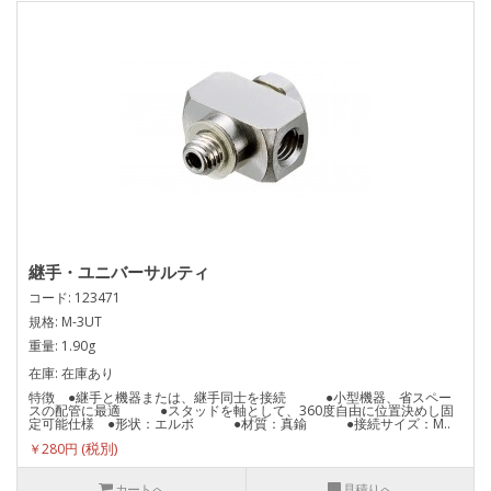
継手・ユニバーサルティ
コード: 123471
規格: M-3UT
重量: 1.90g
在庫: 在庫あり
特徴 ●継手と機器または、継手同士を接続 ●小型機器、省スペー
スの配管に最適 ●スタッドを軸として、360度自由に位置決めし固
定可能仕様 ●形状：エルボ ●材質：真鍮 ●接続サイズ：M..
￥280円
カートへ
見積りへ