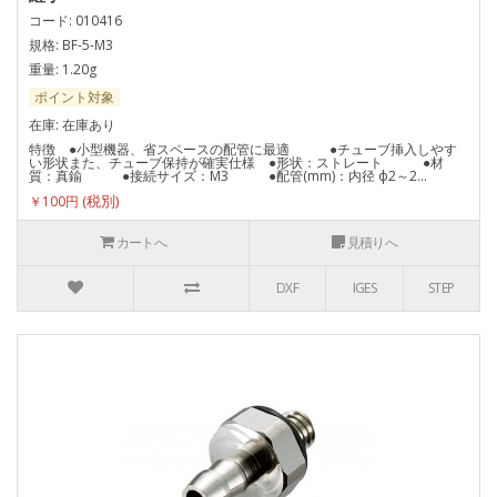
コード: 010416
規格: BF-5-M3
重量: 1.20g
ポイント対象
在庫: 在庫あり
特徴 ●小型機器、省スペースの配管に最適 ●チューブ挿入しやす
い形状また、チューブ保持が確実仕様 ●形状：ストレート ●材
質：真鍮 ●接続サイズ：M3 ●配管(mm)：内径 ф2～2...
￥100円
カートへ
見積りへ
DXF
IGES
STEP