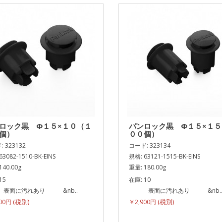
ロック黒 Φ１５×１０（１
パンロック黒 Φ１５×１
個）
００個）
 323132
コード: 323134
63082-1510-BK-EINS
規格: 63121-1515-BK-EINS
140.00g
重量: 180.00g
15
在庫: 10
に汚れあり &nb..
表面に汚れあり &nb.
900円
￥2,900円