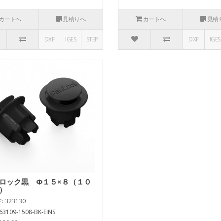
カートへ
見積りへ
カートへ
見積
DXF
IGES
STEP
DXF
IGES
ロック黒 Φ１５×８（１０
）
 323130
63109-1508-BK-EINS