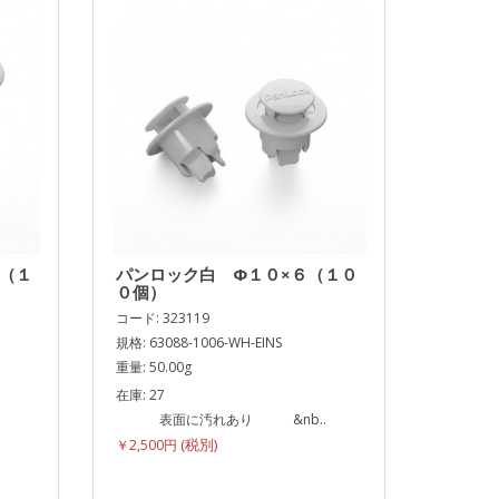
５（１
パンロック白 Φ１０×６（１０
０個）
コード: 323119
規格: 63088-1006-WH-EINS
重量: 50.00g
在庫: 27
.
表面に汚れあり &nb..
￥2,500円