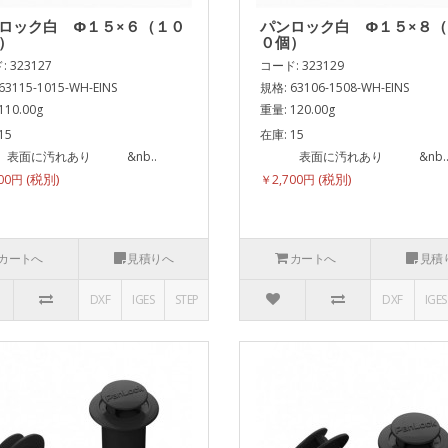
ロック白 Φ１５×６（１０
パンロック白 Φ１５×８
）
０個）
 323127
コード: 323129
63115-1015-WH-EINS
規格: 63106-1508-WH-EINS
110.00g
重量: 120.00g
15
在庫: 15
に汚れあり &nb..
表面に汚れあり &nb.
700円
￥2,700円
カートへ
見積りへ
カートへ
見積
DXF
IGES
STEP
DXF
IGES