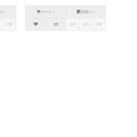
りへ
カートへ
見積りへ
STEP
DXF
IGES
STEP