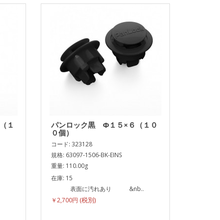
５（１
パンロック黒 Φ１５×６（１０
０個）
コード: 323128
規格: 63097-1506-BK-EINS
重量: 110.00g
在庫: 15
.
表面に汚れあり &nb..
￥2,700円