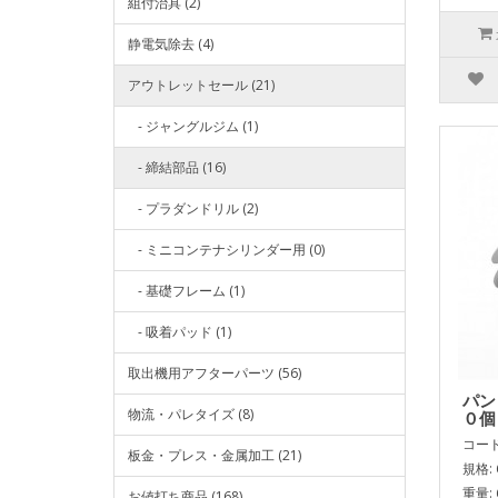
組付治具 (2)
静電気除去 (4)
アウトレットセール (21)
- ジャングルジム (1)
- 締結部品 (16)
- プラダンドリル (2)
- ミニコンテナシリンダー用 (0)
- 基礎フレーム (1)
- 吸着パッド (1)
取出機用アフターパーツ (56)
パン
物流・パレタイズ (8)
０個
コード:
板金・プレス・金属加工 (21)
規格: 
重量: 
お値打ち商品 (168)