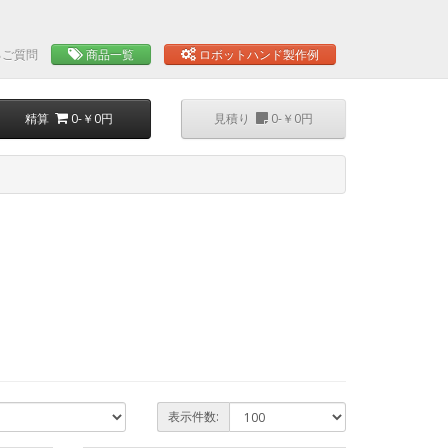
るご質問
商品一覧
ロボットハンド製作例
精算
0-￥0円
見積り
0-￥0円
表示件数: