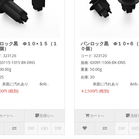
ロック黒 Φ１０×１５（１
パンロック黒 Φ１０×６
個）
０個）
 323126
コード: 323120
63115-1015-BK-EINS
規格: 63091-1006-BK-EINS
90.00g
重量: 50.00g
25
在庫: 30
に汚れあり &nb..
表面に汚れあり &nb.
500円
￥2,500円
カートへ
見積りへ
カートへ
見積
DXF
IGES
STEP
DXF
IGES