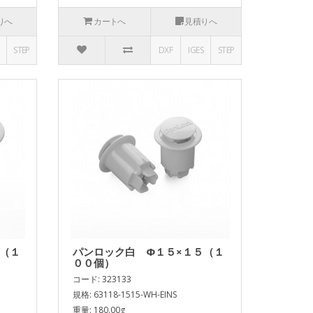
りへ
カートへ
見積りへ
STEP
DXF
IGES
STEP
０（１
パンロック白 Φ１５×１５（１
００個）
コード: 323133
規格: 63118-1515-WH-EINS
重量: 180.00g