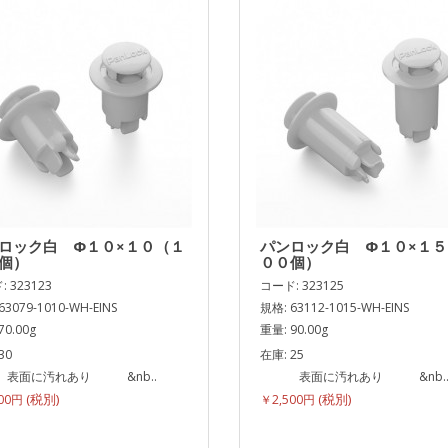
ロック白 Φ１０×１０（１
パンロック白 Φ１０×１
個）
００個）
 323123
コード: 323125
63079-1010-WH-EINS
規格: 63112-1015-WH-EINS
70.00g
重量: 90.00g
30
在庫: 25
に汚れあり &nb..
表面に汚れあり &nb.
500円
￥2,500円