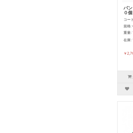
パン
０個
コード:
規格: 
重量: 
在庫: 
表面
￥2,