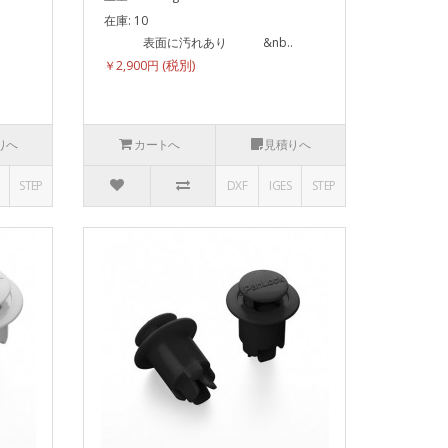
在庫: 10
.
表面に汚れあり &nb..
￥2,900円
りへ
カートへ
見積りへ
STEP
DXF
IGES
STEP