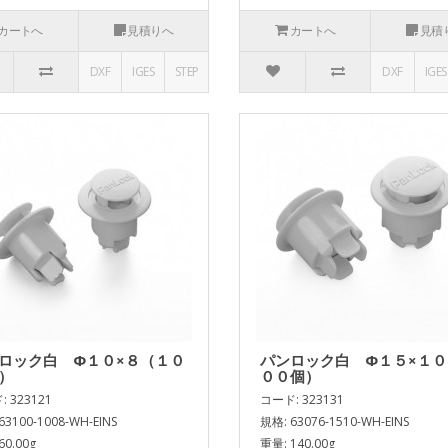
カートへ
見積りへ
カートへ
見積
DXF
IGES
STEP
DXF
IGES
ロック白 Φ１０×８（１０
パンロック白 Φ１５×１
）
００個）
 323121
コード: 323131
63100-1008-WH-EINS
規格: 63076-1510-WH-EINS
60.00g
重量: 140.00g