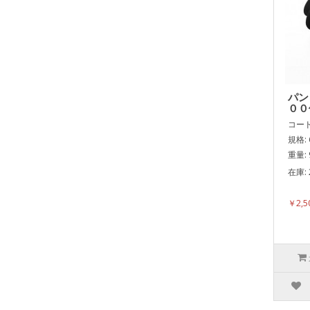
パン
００
コード:
規格: 
重量: 
在庫: 
表面
￥2,