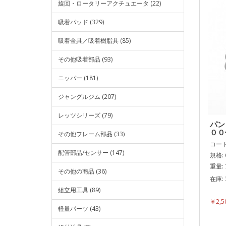
旋回・ロータリーアクチュエータ (22)
吸着パッド (329)
吸着金具／吸着樹脂具 (85)
その他吸着部品 (93)
ニッパー (181)
ジャングルジム (207)
レッツシリーズ (79)
パン
００
その他フレーム部品 (33)
コード:
配管部品/センサー (147)
規格: 
重量: 
その他の商品 (36)
在庫: 
組立用工具 (89)
表面
￥2,
軽量パーツ (43)