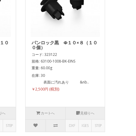
（１０
パンロック黒 Φ１０×８（１０
０個）
コード: 323122
規格: 63100-1008-BK-EINS
重量: 60.00g
在庫: 30
.
表面に汚れあり &nb..
￥2,500円
りへ
カートへ
見積りへ
STEP
DXF
IGES
STEP