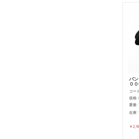
パン
００
コード:
規格: 
重量: 
在庫: 
表面
￥2,