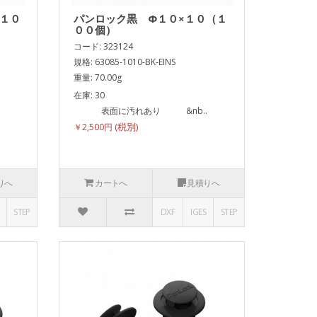
（１０
パンロック黒 Φ１０×１０（１
００個）
コード: 323124
規格: 63085-1010-BK-EINS
重量: 70.00g
在庫: 30
.
表面に汚れあり &nb..
￥2,500円
りへ
カートへ
見積りへ
STEP
DXF
IGES
STEP