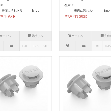
30
在庫: 15
に汚れあり &nb..
表面に汚れあり &nb.
500円
￥2,900円
カートへ
見積りへ
カートへ
見積
DXF
IGES
STEP
DXF
IGES