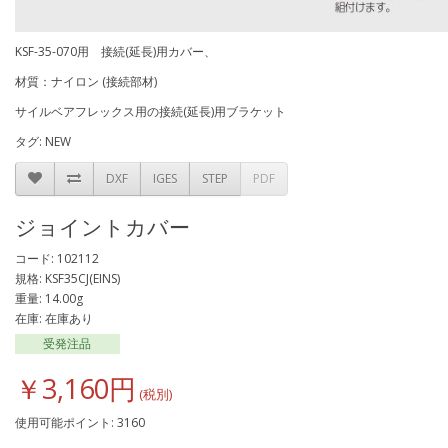
KSF-35-070用 接続(延長)用カバー、
材質：ナイロン (接続部材)
サイルベアフレックス用の接続(延長)用ブラケット
タグ:
NEW
DXF
IGES
STEP
PDF
ジョイントカバー
コード: 102112
規格: KSF35CJ(EINS)
重量: 14.00g
在庫: 在庫あり
受発注品
￥3,160円
使用可能ポイント: 3160