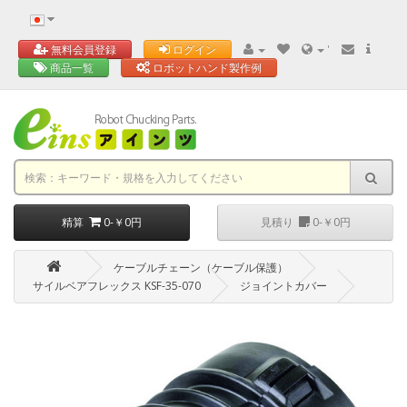
'
無料会員登録
ログイン
商品一覧
ロボットハンド製作例
精算
0-￥0円
見積り
0-￥0円
ケーブルチェーン（ケーブル保護）
サイルベアフレックス KSF-35-070
ジョイントカバー