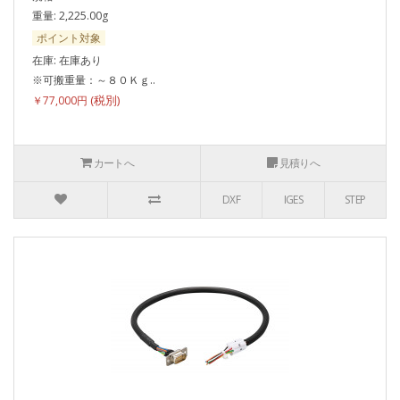
重量: 2,225.00g
ポイント対象
在庫: 在庫あり
※可搬重量：～８０Ｋｇ..
￥77,000円
カートへ
見積りへ
DXF
IGES
STEP