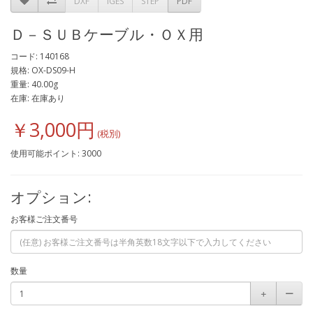
DXF
IGES
STEP
PDF
Ｄ－ＳＵＢケーブル・ＯＸ用
コード: 140168
規格: OX-DS09-H
重量: 40.00g
在庫: 在庫あり
￥3,000円
使用可能ポイント: 3000
オプション:
お客様ご注文番号
数量
＋
ー