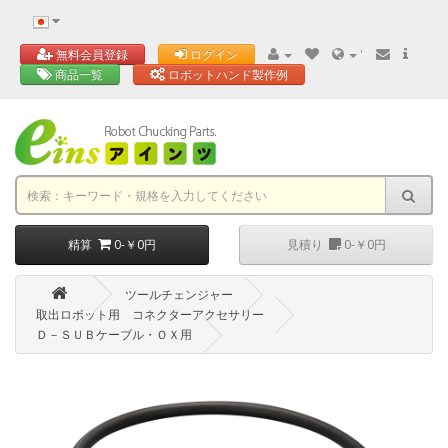
'
無料会員登録
ログイン
商品一覧
ロボットハンド製作例
精算
0-￥0円
見積り
0-￥0円
ツールチェンジャー
取出ロボット用 コネクターアクセサリー
Ｄ－ＳＵＢケーブル・ＯＸ用