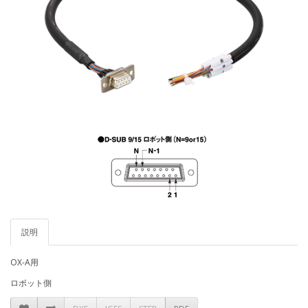
説明
OX-A用
ロボット側