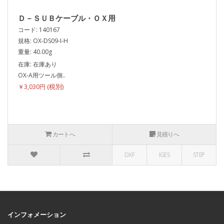
Ｄ－ＳＵＢケーブル・ＯＸ用
コード: 140167
規格: OX-DS09-I-H
重量: 40.00g
在庫: 在庫あり
OX-A用ツール側..
￥3,030円
カートへ
見積りへ
DXF
IGES
STEP
インフォメーション