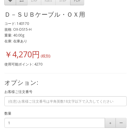
DXF
IGES
STEP
PDF
Ｄ－ＳＵＢケーブル・ＯＸ用
コード: 140170
規格: OX-DS15-H
重量: 40.00g
在庫: 在庫あり
￥4,270円
使用可能ポイント: 4270
オプション:
お客様ご注文番号
数量
＋
ー