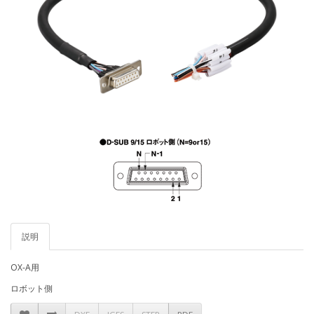
説明
OX-A用
ロボット側