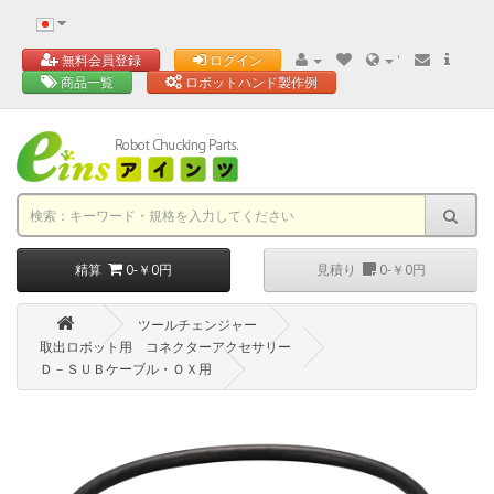
'
無料会員登録
ログイン
商品一覧
ロボットハンド製作例
精算
0-￥0円
見積り
0-￥0円
ツールチェンジャー
取出ロボット用 コネクターアクセサリー
Ｄ－ＳＵＢケーブル・ＯＸ用