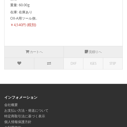
重量: 60.00g
在庫: 在庫あり
OX-A用ツール側..
￥4,540円
カートへ
見積りへ
DXF
IGES
STEP
インフォメーション
会社概要
お支払い方法・発送について
特定商取引法に基づく表示
個人情報保護方針