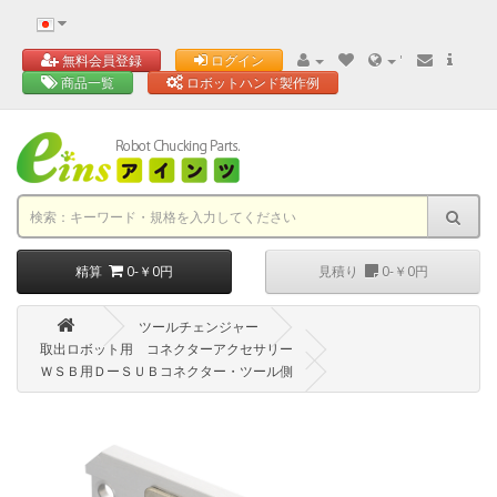
'
無料会員登録
ログイン
商品一覧
ロボットハンド製作例
精算
0-￥0円
見積り
0-￥0円
ツールチェンジャー
取出ロボット用 コネクターアクセサリー
ＷＳＢ用ＤーＳＵＢコネクター・ツール側