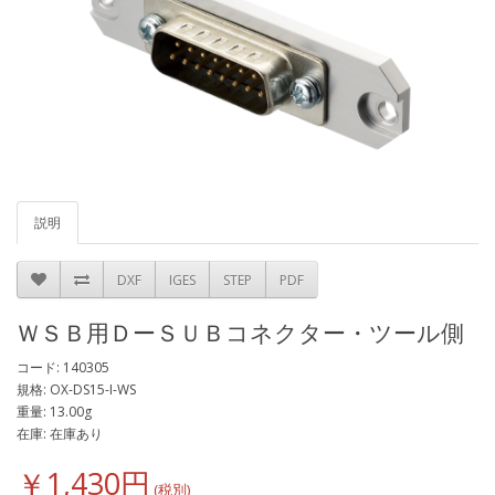
説明
DXF
IGES
STEP
PDF
ＷＳＢ用ＤーＳＵＢコネクター・ツール側
コード: 140305
規格: OX-DS15-I-WS
重量: 13.00g
在庫: 在庫あり
￥1,430円