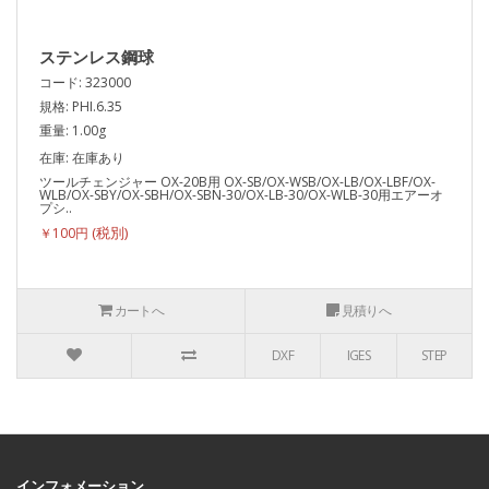
ステンレス鋼球
コード: 323000
規格: PHI.6.35
重量: 1.00g
在庫: 在庫あり
ツールチェンジャー OX-20B用 OX-SB/OX-WSB/OX-LB/OX-LBF/OX-
WLB/OX-SBY/OX-SBH/OX-SBN-30/OX-LB-30/OX-WLB-30用エアーオ
プシ..
￥100円
カートへ
見積りへ
DXF
IGES
STEP
インフォメーション