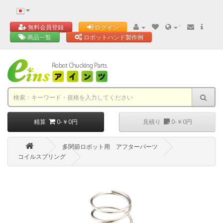
'
無料会員登録
ログイン
商品一覧
ロボットハンド製作例
精算
0-￥0円
見積り
0-￥0円
多関節ロボット用 アフターパーツ
コイルスプリング