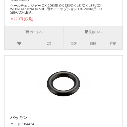
ツールチェンジャー OX-20BI用 OX-SBI/OX-LBI/OX-LBFI/OX-
WLBI/OX-SBYI/OX-SBHI用エアーオプション OX-20BIA用 OX-
SBIA/OX-LBIA..
￥220円
カートへ
見積りへ
DXF
IGES
STEP
パッキン
コード: 184474