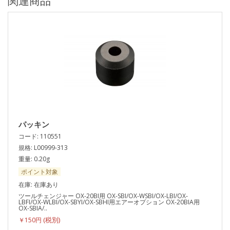
関連商品
パッキン
コード: 110551
規格: L00999-313
重量: 0.20g
ポイント対象
在庫: 在庫あり
ツールチェンジャー OX-20BI用 OX-SBI/OX-WSBI/OX-LBI/OX-
LBFI/OX-WLBI/OX-SBYI/OX-SBHI用エアーオプション OX-20BIA用
OX-SBIA/..
￥150円