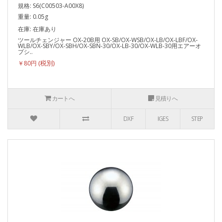
規格: S6(C00503-A00X8)
重量: 0.05g
在庫: 在庫あり
ツールチェンジャー OX-20B用 OX-SB/OX-WSB/OX-LB/OX-LBF/OX-
WLB/OX-SBY/OX-SBH/OX-SBN-30/OX-LB-30/OX-WLB-30用エアーオ
プシ..
￥80円
カートへ
見積りへ
DXF
IGES
STEP