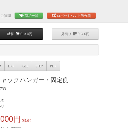
るご質問
商品一覧
ロボットハンド製作例
精算
0-￥0円
見積り
0-￥0円
DXF
IGES
STEP
PDF
チャックハンガー・固定側
733
S
0g
あり
,000円