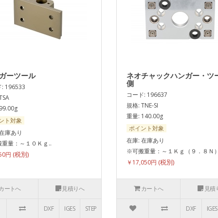
ガーツール
ネオチャックハンガー・ツ
側
 196533
コード: 196637
TSA
規格: TNE-SI
99.00g
重量: 140.00g
ント対象
ポイント対象
 在庫あり
在庫: 在庫あり
重量：～１０Ｋｇ..
※可搬重量：～１Ｋｇ（９．８Ｎ）.
950円
￥17,050円
カートへ
見積りへ
カートへ
見積
DXF
IGES
STEP
DXF
IGES