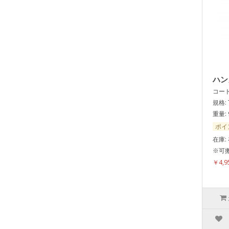
ハン
コード:
規格: 
重量: 
ポイ
在庫:
※可搬
￥4,