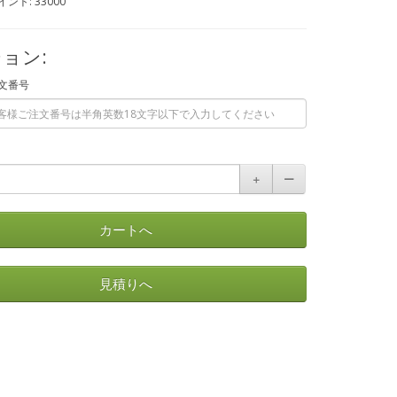
ント: 33000
ョン:
文番号
＋
ー
カートへ
見積りへ