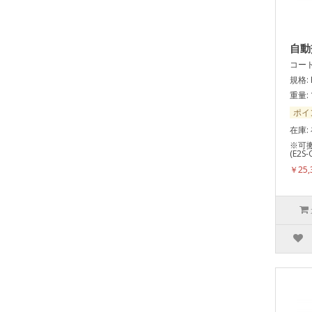
自動
コード:
規格: 
重量: 
ポイ
在庫:
※可
(E2S-
￥25,