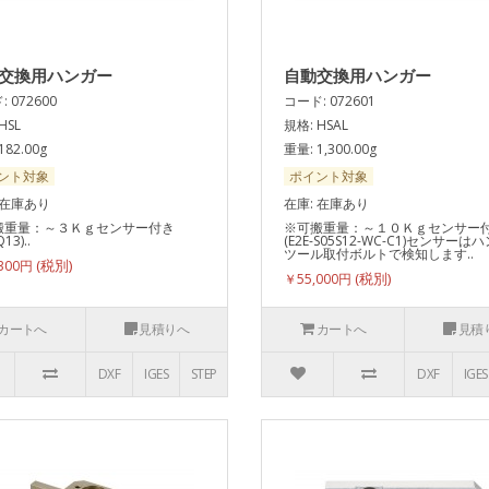
交換用ハンガー
自動交換用ハンガー
 072600
コード: 072601
HSL
規格: HSAL
182.00g
重量: 1,300.00g
ント対象
ポイント対象
 在庫あり
在庫: 在庫あり
搬重量：～３Ｋｇセンサー付き
※可搬重量：～１０Ｋｇセンサー
Q13)..
(E2E-S05S12-WC-C1)センサーは
ツール取付ボルトで検知します..
300円
￥55,000円
カートへ
見積りへ
カートへ
見積
DXF
IGES
STEP
DXF
IGES