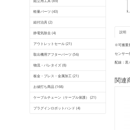
組立用工具 (89)
軽量パーツ (43)
組付治具 (2)
説明
静電気除去 (4)
アウトレットセール (21)
※可搬重
センサー付き
取出機用アフターパーツ (56)
配線：黒 (C
物流・パレタイズ (8)
板金・プレス・金属加工 (21)
関連
お値打ち商品 (168)
ケーブルチェーン（ケーブル保護） (21)
プラグインロボットハンド (4)