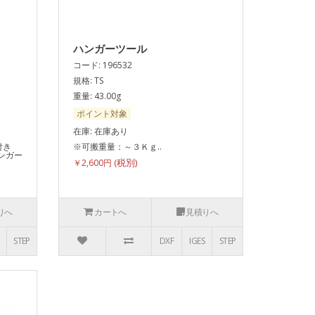
ハンガーツール
コード: 196532
規格: TS
重量: 43.00g
ポイント対象
在庫: 在庫あり
付き
※可搬重量：～３Ｋｇ..
ハンガー
￥2,600円
りへ
カートへ
見積りへ
STEP
DXF
IGES
STEP