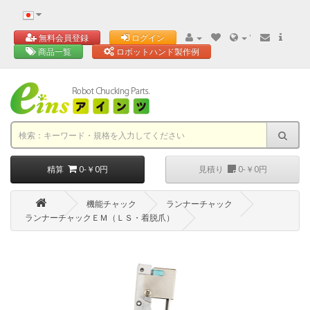
'
無料会員登録
ログイン
商品一覧
ロボットハンド製作例
精算
0-￥0円
見積り
0-￥0円
機能チャック
ランナーチャック
ランナーチャックＥＭ（ＬＳ・着脱爪）