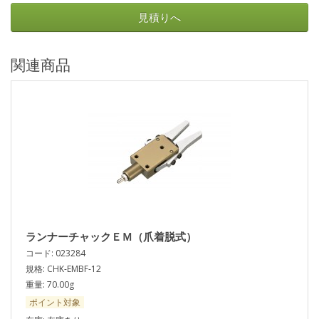
見積りへ
関連商品
ランナーチャックＥＭ（爪着脱式）
コード: 023284
規格: CHK-EMBF-12
重量: 70.00g
ポイント対象