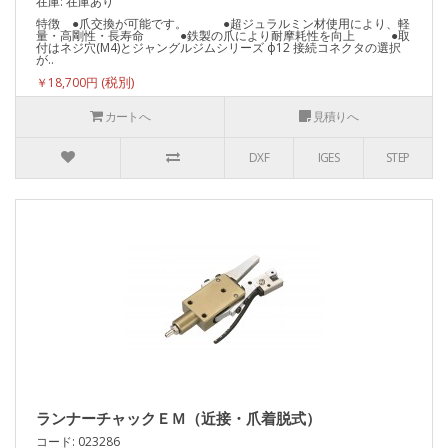
在庫: 在庫あり
特徴 ●爪交換が可能です。 ●超ジュラルミン材使用により、軽
量・高剛性・長寿命 ●鉄製の爪により耐摩耗性を向上 ●取
付はネジ穴(M4)とジャングルジムシリーズ ф12 接続コネクタの選択
が..
￥18,700円
カートへ
見積りへ
DXF
IGES
STEP
ランナーチャックＥＭ（近接・爪着脱式）
コード: 023286