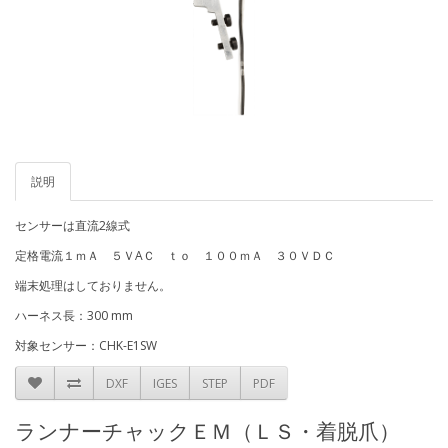
説明
センサーは直流2線式
定格電流１ｍＡ ５ＶAＣ ｔｏ １００ｍＡ ３０ＶＤＣ
端末処理はしておりません。
ハーネス長：300 mm
対象センサー：CHK-E1SW
DXF
IGES
STEP
PDF
ランナーチャックＥＭ（ＬＳ・着脱爪）