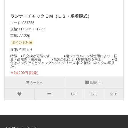
ランナーチャックＥＭ（ＬＳ・爪着脱式）
コード: 023288
規格: CHK-EMBF-12-C1
重量: 77.00g
ポイント対象
在庫: 在庫あり
特徴 ●爪交換が可能です。 ●超ジュラルミン材使用により、軽
量・高剛性・長寿命 ●鉄製の爪により耐摩耗性を向上 ●取
付はネジ穴(M4)とジャングルジムシリーズ ф12 接続コネクタの選択
が..
￥24,200円
カートへ
見積りへ
DXF
IGES
STEP