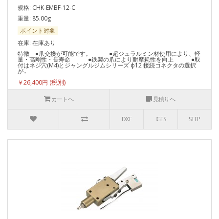
規格: CHK-EMBF-12-C
重量: 85.00g
ポイント対象
在庫: 在庫あり
特徴 ●爪交換が可能です。 ●超ジュラルミン材使用により、軽
量・高剛性・長寿命 ●鉄製の爪により耐摩耗性を向上 ●取
付はネジ穴(M4)とジャングルジムシリーズ ф12 接続コネクタの選択
が..
￥26,400円
カートへ
見積りへ
DXF
IGES
STEP