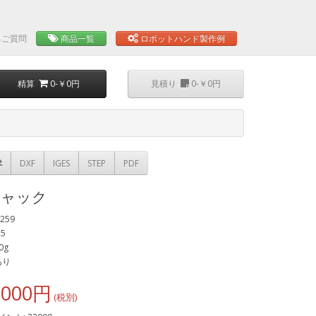
るご質問
商品一覧
ロボットハンド製作例
精算
0-￥0円
見積り
0-￥0円
DXF
IGES
STEP
PDF
チャック
259
25
0g
あり
,000円