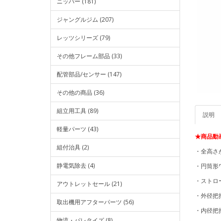
ニッパー (181)
ジャングルジム (207)
レッツシリーズ (79)
その他フレーム部品 (33)
配管部品/センサー (147)
その他の商品 (36)
組立用工具 (89)
説明
軽量パーツ (43)
★商品動
組付治具 (2)
・全高さ
静電気除去 (4)
・円筒形
・ストロー
アウトレットセール (21)
・外径把持力
取出機用アフターパーツ (56)
・内径把持力
物流・パレタイズ (8)