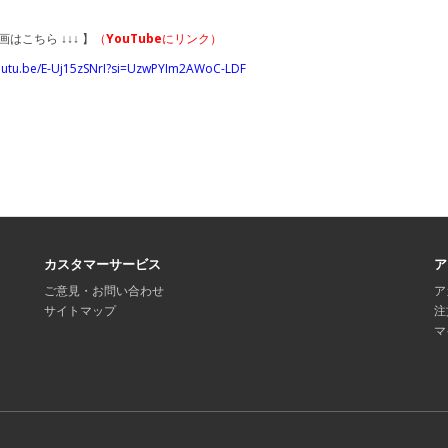
画はこちら ↓↓↓ 】
（
YouTube
にリンク）
youtu.be/E-Uj15zSNrI?si=UzwPYIm2AWoC-LDF
カスタマーサービス
ア
ご意見・お問い合わせ
ア
サイトマップ
注
マ