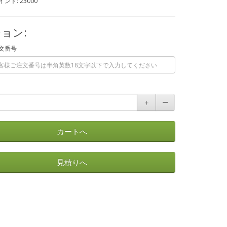
ント: 23000
ョン:
文番号
＋
ー
カートへ
見積りへ