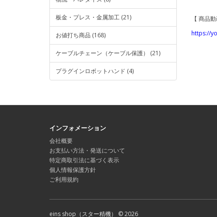
板金・プレス・金属加工 (21)
【 商品動
https://
お値打ち商品 (168)
ケーブルチェーン（ケーブル保護） (21)
プラグインロボットハンド (4)
インフォメーション
会社概要
お支払い方法・発送について
特定商取引法に基づく表示
個人情報保護方針
ご利用規約
eins shop（スター精機） © 2026