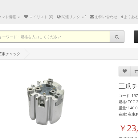
ウント情報
マイリスト (0)
関連リンク
'
お問い合わせ
よくあ
三爪チャック
三爪
コード: 197
規格: TCC-
重量: 140.0
在庫: 在庫
￥23