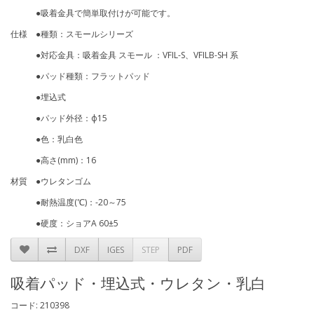
●吸着金具で簡単取付けが可能です。
仕様 ●種類：スモールシリーズ
●対応金具：吸着金具 スモール ：VFIL-S、VFILB-SH 系
●パッド種類：フラットパッド
●埋込式
●パッド外径：ф15
●色：乳白色
●高さ(mm)：16
材質 ●ウレタンゴム
●耐熱温度(℃)：-20～75
●硬度：ショアA 60±5
DXF
IGES
STEP
PDF
吸着パッド・埋込式・ウレタン・乳白
コード: 210398