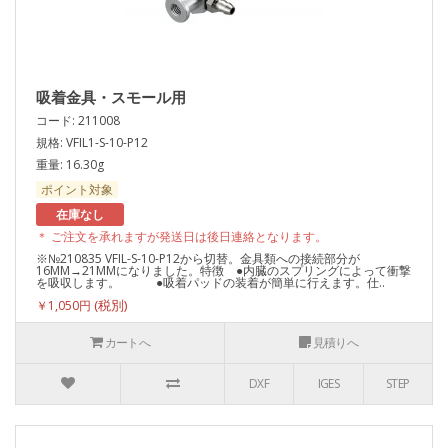
吸着金具・スモール用
コード: 211008
規格: VFIL1-S-10-P12
重量: 16.30g
ポイント対象
在庫なし
＊ ご注文を承れますが発送日は後日連絡となります。
※№210835 VFIL-S-10-P12から切替。金具類への接続部分が
16MM→21MMになりました。特徴 ●内臓のスプリングによって衝撃
を吸収します。 ●吸着パッドの装着が簡単に行えます。仕..
￥1,050円
カートへ
見積りへ
DXF
IGES
STEP