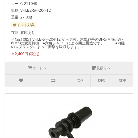
コード: 211048
規格: VFILB2-SH-20-P12
重量: 27.00g
ポイント対象
在庫: 在庫あり
※№210851 VFILB-SH-20-P12 から切替。末端継手のBF-5(M4)がBF-
6(M5)に変更特徴 ●六角シャフトによる回止構造です。 ●内臓
のスプリングによって衝撃を吸収します。..
￥2,400円
カートへ
見積りへ
DXF
IGES
STEP