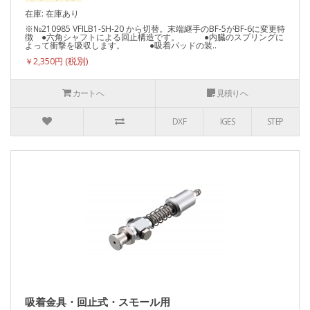
在庫: 在庫あり
※№210985 VFILB1-SH-20 から切替。末端継手のBF-5がBF-6に変更特
徴 ●六角シャフトによる回止構造です。 ●内臓のスプリングに
よって衝撃を吸収します。 ●吸着パッドの装..
￥2,350円
カートへ
見積りへ
DXF
IGES
STEP
吸着金具・回止式・スモール用