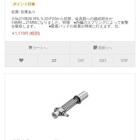
ポイント対象
在庫: 在庫あり
※№210838 VFIL-S-20-P20から切替。金具類への接続部分が
16MM→21MMになりました。特徴 ●内臓のスプリングによって衝撃
を吸収します。 ●吸着パッドの装着が簡単に行えます。仕..
￥1,170円
カートへ
見積りへ
DXF
IGES
STEP