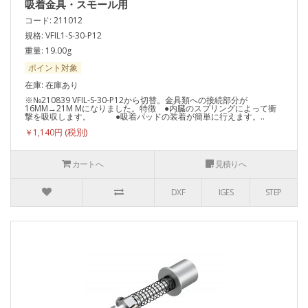
吸着金具・スモール用
コード: 211012
規格: VFIL1-S-30-P12
重量: 19.00g
ポイント対象
在庫: 在庫あり
※№210839 VFIL-S-30-P12から切替。金具類への接続部分が
16MM→21M Mになりました。特徴 ●内臓のスプリングによって衝
撃を吸収します。 ●吸着パッドの装着が簡単に行えます。..
￥1,140円
カートへ
見積りへ
DXF
IGES
STEP