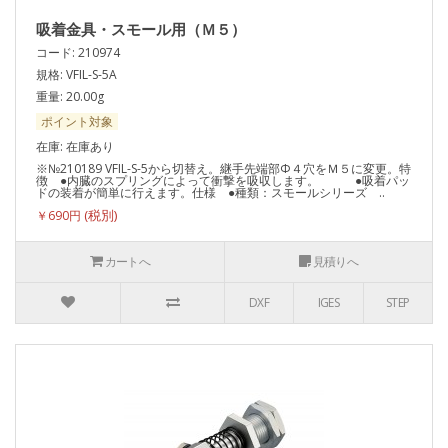
吸着金具・スモール用（Ｍ５）
コード: 210974
規格: VFIL-S-5A
重量: 20.00g
ポイント対象
在庫: 在庫あり
※№210189 VFIL-S-5から切替え。継手先端部Φ４穴をＭ５に変更。特
徴 ●内臓のスプリングによって衝撃を吸収します。 ●吸着パッ
ドの装着が簡単に行えます。仕様 ●種類：スモールシリーズ ..
￥690円
カートへ
見積りへ
DXF
IGES
STEP