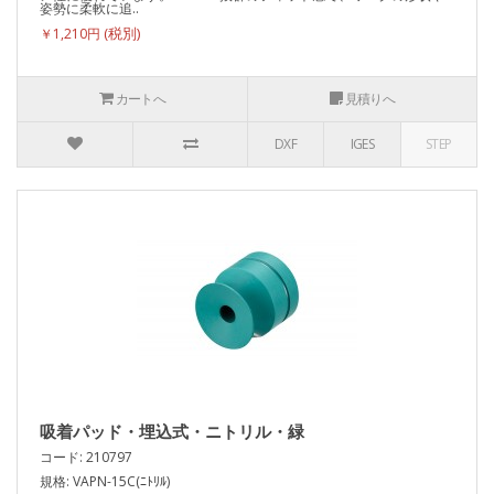
姿勢に柔軟に追..
￥1,210円
カートへ
見積りへ
DXF
IGES
STEP
吸着パッド・埋込式・ニトリル・緑
コード: 210797
規格: VAPN-15C(ﾆﾄﾘﾙ)