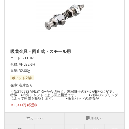
吸着金具・回止式・スモール用
コード: 211045
規格: VFILB2-SH
重量: 32.00g
ポイント対象
在庫: 在庫あり
※№210983 VFILB1-SHから切替え。末端継手のBF-5がBF-6に変更。
特徴 ●六角シャフトによる回止構造です。 ●内臓のスプリング
によって衝撃を吸収します。 ●吸着パッドの装着が..
￥1,900円
カートへ
見積りへ