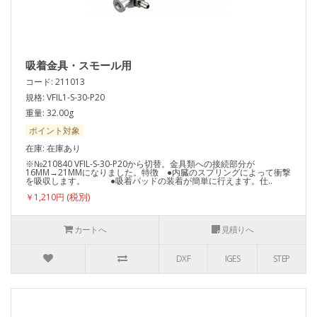
吸着金具・スモール用
コード: 211013
規格: VFIL1-S-30-P20
重量: 32.00g
ポイント対象
在庫: 在庫あり
※№210840 VFIL-S-30-P20から切替。金具類への接続部分が
16MM→21MMになりました。特徴 ●内臓のスプリングによって衝撃
を吸収します。 ●吸着パッドの装着が簡単に行えます。仕..
￥1,210円
カートへ
見積りへ
DXF
IGES
STEP