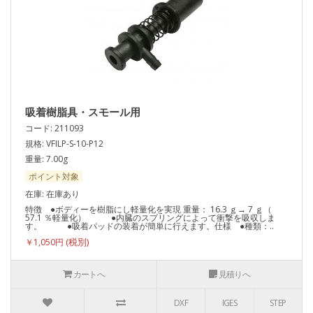
吸着樹脂具・スモール用
コード: 211093
規格: VFILP-S-10-P12
重量: 7.00g
ポイント対象
在庫: 在庫あり
特徴 ●ボディーを樹脂にし軽量化を実現 重量： 16.3 ｇ→ 7 ｇ（
57.1 ％軽量化） ●内臓のスプリングによって衝撃を吸収しま
す。 ●吸着パッドの装着が簡単に行えます。仕様 ●種類：..
￥1,050円
カートへ
見積りへ
DXF
IGES
STEP