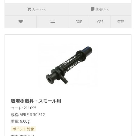
カートへ
見積りへ
DXF
IGES
STEP
吸着樹脂具・スモール用
コード: 211095
規格: VFILP-S-30-P12
重量: 9.00g
ポイント対象