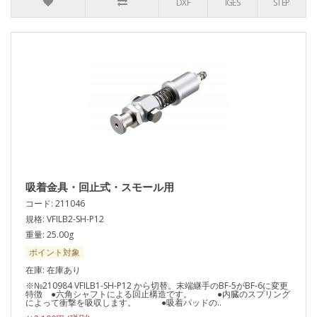
DXF
IGES
STEP
吸着金具・回止式・スモール用
コード: 211046
規格: VFILB2-SH-P12
重量: 25.00g
ポイント対象
在庫: 在庫あり
※№210984 VFILB1-SH-P12 から切替。末端継手のBF-5がBF-6に変更
特徴 ●六角シャフトによる回止構造です。 ●内臓のスプリング
によって衝撃を吸収します。 ●吸着パッドの..