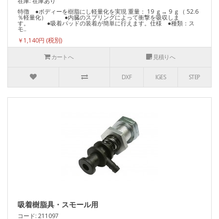
在庫: 在庫あり
特徴 ●ボディーを樹脂にし軽量化を実現 重量： 19 ｇ→ 9 ｇ（ 52.6
％軽量化） ●内臓のスプリングによって衝撃を吸収しま
す。 ●吸着パッドの装着が簡単に行えます。仕様 ●種類：ス
モ..
￥1,140円
カートへ
見積りへ
DXF
IGES
STEP
吸着樹脂具・スモール用
コード: 211097