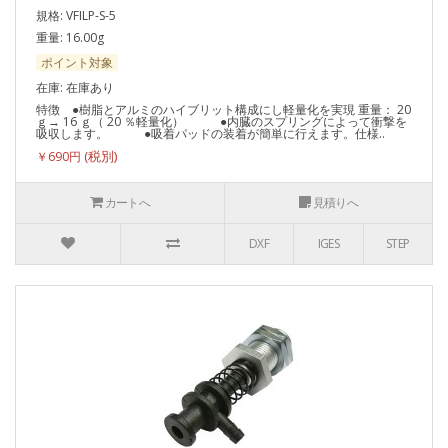
規格: VFILP-S-5
重量: 16.00g
ポイント対象
在庫: 在庫あり
特徴 ●樹脂とアルミのハイブリット構成にし軽量化を実現 重量： 20
ｇ→ 16 ｇ（ 20 ％軽量化） ●内臓のスプリングによって衝撃を
吸収します。 ●吸着パッドの装着が簡単に行えます。仕様..
￥690円
カートへ
見積りへ
DXF
IGES
STEP