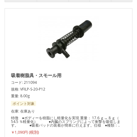
吸着樹脂具・スモール用
コード: 211094
規格: VFILP-S-20-P12
重量: 8.00g
ポイント対象
在庫: 在庫あり
特徴 ●ボディーを樹脂にし軽量化を実現 重量： 17.6 ｇ→ 8 ｇ（
54.5 ％軽量化） ●内臓のスプリングによって衝撃を吸収しま
す。 ●吸着パッドの装着が簡単に行えます。仕様 ●種類：..
￥1,090円