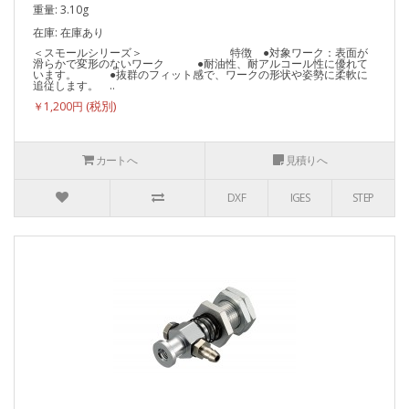
重量: 3.10g
在庫: 在庫あり
＜スモールシリーズ＞ 特徴 ●対象ワーク：表面が
滑らかで変形のないワーク ●耐油性、耐アルコール性に優れて
います。 ●抜群のフィット感で、ワークの形状や姿勢に柔軟に
追従します。 ..
￥1,200円
カートへ
見積りへ
DXF
IGES
STEP