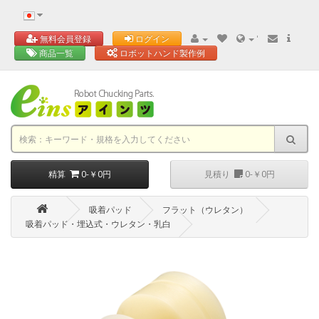
'
無料会員登録
ログイン
商品一覧
ロボットハンド製作例
精算
0-￥0円
見積り
0-￥0円
吸着パッド
フラット（ウレタン）
吸着パッド・埋込式・ウレタン・乳白