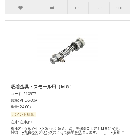
DXF
IGES
STEP
吸着金具・スモール用（Ｍ５）
コード: 210977
規格: VFIL-S-30A
重量: 24.00g
ポイント対象
在庫: 在庫あり
※№210608 VFIL-S-30から切替え。継手先端部Φ４穴をＭ５に変更。
特徴 ●内臓のスプリングによって衝撃を吸収します。 ●吸着パ