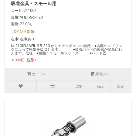
吸着金具・スモール用
コード: 211007
規格: VFIL1-S-5-P20
重量: 22.00g
ポイント対象
在庫: 在庫あり
№ 210834 VFIL-S-5-P20 からモデルチェンジ特徴 ●内臓のスプリン
グによって衝撃を吸収します。 ●吸着パッドの装着が簡単に行
えます。仕様 ●種類：スモールシリーズ ●パッド固..
￥900円
カートへ
見積りへ
DXF
IGES
STEP