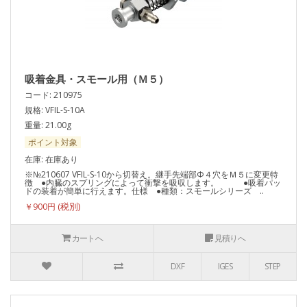
吸着金具・スモール用（Ｍ５）
コード: 210975
規格: VFIL-S-10A
重量: 21.00g
ポイント対象
在庫: 在庫あり
※№210607 VFIL-S-10から切替え。継手先端部Φ４穴をＭ５に変更特
徴 ●内臓のスプリングによって衝撃を吸収します。 ●吸着パッ
ドの装着が簡単に行えます。仕様 ●種類：スモールシリーズ ..
￥900円
カートへ
見積りへ
DXF
IGES
STEP