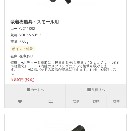
吸着樹脂具・スモール用
コード: 211092
規格: VFILP-S-5-P12
重量: 7.00g
ポイント対象
在庫: 在庫あり
特徴 ●ボディーを樹脂にし軽量化を実現 重量： 15 ｇ→ 7 ｇ（ 53.3
％軽量化） ●内臓のスプリングによって衝撃を吸収しま
す。 ●吸着パッドの装着が簡単に行えます。仕様 ●種類：ス
モ..
￥840円
カートへ
見積りへ
DXF
IGES
STEP