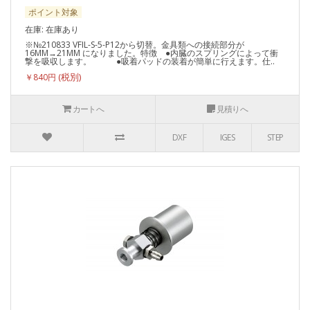
ポイント対象
在庫: 在庫あり
※№210833 VFIL-S-5-P12から切替。金具類への接続部分が
16MM→21MM になりました。特徴 ●内臓のスプリングによって衝
撃を吸収します。 ●吸着パッドの装着が簡単に行えます。仕..
￥840円
カートへ
見積りへ
DXF
IGES
STEP