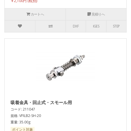
￥2,100円
カートへ
見積りへ
DXF
IGES
STEP
吸着金具・回止式・スモール用
コード: 211047
規格: VFILB2-SH-20
重量: 35.00g
ポイント対象