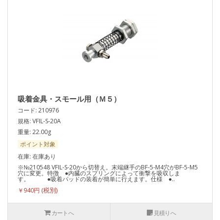
吸着金具・スモール用（Ｍ５）
コード: 210976
規格: VFIL-S-20A
重量: 22.00g
ポイント対象
在庫: 在庫あり
※№210548 VFIL-S-20から切替え。末端継手のBF-5-M4穴がBF-5-M5
穴に変更。特徴 ●内臓のスプリングによって衝撃を吸収しま
す。 ●吸着パッドの装着が簡単に行えます。仕様 ●..
￥940円
カートへ
見積りへ