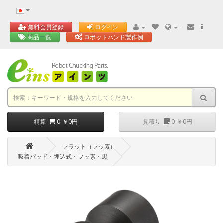
'
無料会員登録
ログイン
商品一覧
ロボットハンド製作例
精算
0-￥0円
見積り
0-￥0円
フラット（フッ素）
吸着パッド・埋込式・フッ素・黒