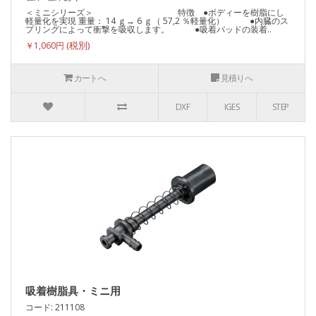
＜ミニシリーズ＞ 特徴 ●ボディーを樹脂にし
軽量化を実現 重量： 14 ｇ→ 6 ｇ（ 57,2 ％軽量化） ●内臓のス
プリングによって衝撃を吸収します。 ●吸着パッドの装着..
￥1,060円
カートへ
見積りへ
DXF
IGES
STEP
吸着樹脂具・ミニ用
コード: 211108