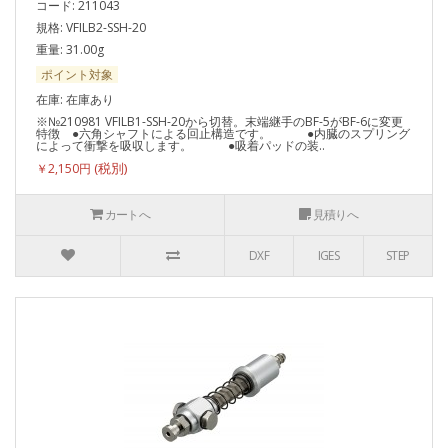
コード: 211043
規格: VFILB2-SSH-20
重量: 31.00g
ポイント対象
在庫: 在庫あり
※№210981 VFILB1-SSH-20から切替。末端継手のBF-5がBF-6に変更
特徴 ●六角シャフトによる回止構造です。 ●内臓のスプリング
によって衝撃を吸収します。 ●吸着パッドの装..
￥2,150円
カートへ
見積りへ
DXF
IGES
STEP