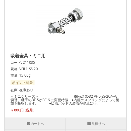
吸着金具・ミニ用
コード: 211035
規格: VFIL1-SS-20
重量: 15.00g
ポイント対象
在庫: 在庫あり
＜ミニシリーズ＞ ※№210532 VFIL-SS-20から
切替。継手のBF-5がBF-6 に変更特徴 ●内臓のスプリングによって衝
撃を吸収します。 ●吸着パッドの装着が簡単に行..
￥880円
カートへ
見積りへ