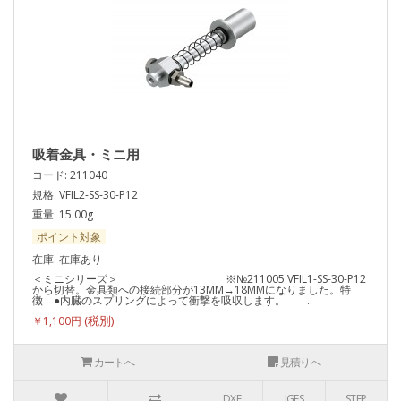
吸着金具・ミニ用
コード: 211040
規格: VFIL2-SS-30-P12
重量: 15.00g
ポイント対象
在庫: 在庫あり
＜ミニシリーズ＞ ※№211005 VFIL1-SS-30-P12
から切替。金具類への接続部分が13MM→18MMになりました。特
徴 ●内臓のスプリングによって衝撃を吸収します。 ..
￥1,100円
カートへ
見積りへ
DXF
IGES
STEP