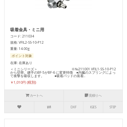
吸着金具・ミニ用
コード: 211034
規格: VFIL2-SS-10-P12
重量: 14.00g
ポイント対象
在庫: 在庫あり
＜ミニシリーズ＞ ※№211001 VFIL1-SS-10-P12
から切替。継手のBF-5がBF-6 に変更特徴 ●内臓のスプリングによっ
て衝撃を吸収します。 ●吸着パッドの装着..
￥1,010円
カートへ
見積りへ
DXF
IGES
STEP