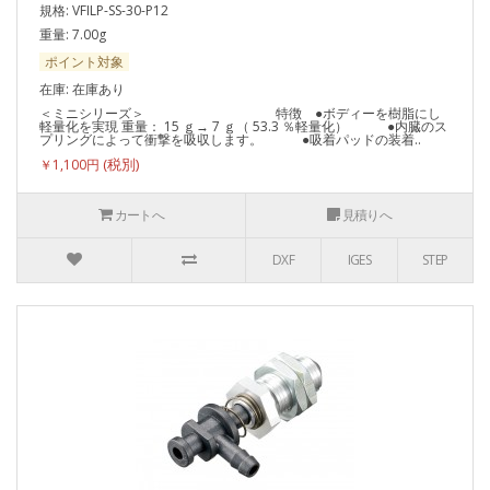
規格: VFILP-SS-30-P12
重量: 7.00g
ポイント対象
在庫: 在庫あり
＜ミニシリーズ＞ 特徴 ●ボディーを樹脂にし
軽量化を実現 重量： 15 ｇ→ 7 ｇ（ 53.3 ％軽量化） ●内臓のス
プリングによって衝撃を吸収します。 ●吸着パッドの装着..
￥1,100円
カートへ
見積りへ
DXF
IGES
STEP