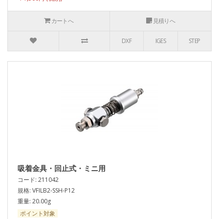
カートへ
見積りへ
DXF
IGES
STEP
吸着金具・回止式・ミニ用
コード: 211042
規格: VFILB2-SSH-P12
重量: 20.00g
ポイント対象