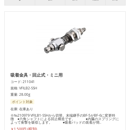
吸着金具・回止式・ミニ用
コード: 211041
規格: VFILB2-SSH
重量: 28.00g
ポイント対象
在庫: 在庫あり
※№210979 VFILB1-SSHから切替。末端継手のBF-5がBF-6に変更特
徴 ●六角シャフトによる回止構造です。 ●内臓のスプリングに
よって衝撃を吸収します。 ●吸着パッドの装着が簡..
￥1,500円