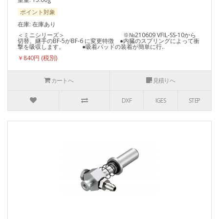
ポイント対象
在庫: 在庫あり
＜ミニシリーズ＞ ※№210609 VFIL-SS-10から
切替。継手のBF-5がBF-6 に変更特徴 ●内臓のスプリングによって衝
撃を吸収します。 ●吸着パッドの装着が簡単に行..
￥840円
カートへ
見積りへ
DXF
IGES
STEP