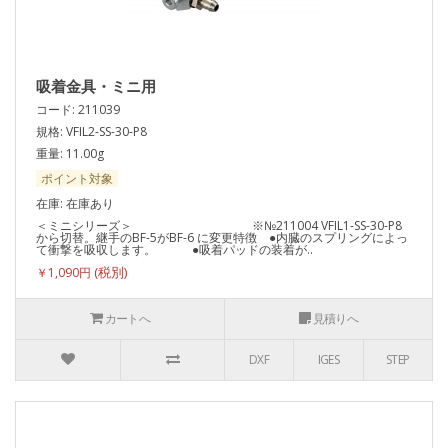
吸着金具・ミニ用
コード: 211039
規格: VFIL2-SS-30-P8
重量: 11.00g
ポイント対象
在庫: 在庫あり
＜ミニシリーズ＞ ※№211004 VFIL1-SS-30-P8
から切替。継手のBF-5がBF-6 に変更特徴 ●内臓のスプリングによっ
て衝撃を吸収します。 ●吸着パッドの装着が..
￥1,090円
カートへ
見積りへ
DXF
IGES
STEP