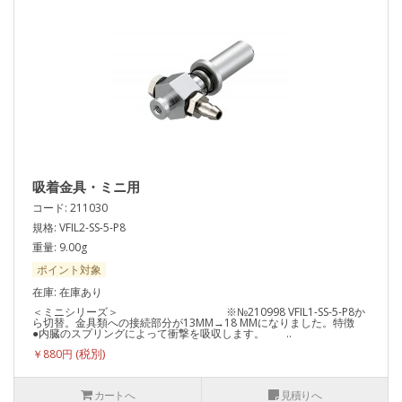
吸着金具・ミニ用
コード: 211030
規格: VFIL2-SS-5-P8
重量: 9.00g
ポイント対象
在庫: 在庫あり
＜ミニシリーズ＞ ※№210998 VFIL1-SS-5-P8か
ら切替。金具類への接続部分が13MM→18 MMになりました。特徴
●内臓のスプリングによって衝撃を吸収します。 ..
￥880円
カートへ
見積りへ