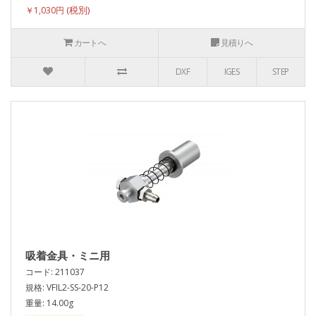
￥1,030円
カートへ
見積りへ
DXF
IGES
STEP
吸着金具・ミニ用
コード: 211037
規格: VFIL2-SS-20-P12
重量: 14.00g