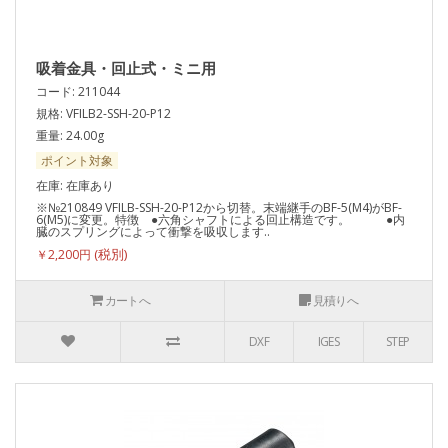
吸着金具・回止式・ミニ用
コード: 211044
規格: VFILB2-SSH-20-P12
重量: 24.00g
ポイント対象
在庫: 在庫あり
※№210849 VFILB-SSH-20-P12から切替。末端継手のBF-5(M4)がBF-
6(M5)に変更。特徴 ●六角シャフトによる回止構造です。 ●内
臓のスプリングによって衝撃を吸収します..
￥2,200円
カートへ
見積りへ
DXF
IGES
STEP