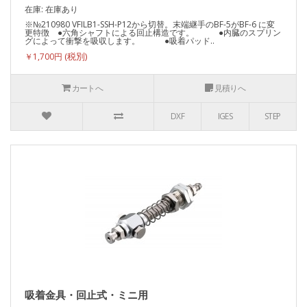
在庫: 在庫あり
※№210980 VFILB1-SSH-P12から切替。末端継手のBF-5がBF-6 に変
更特徴 ●六角シャフトによる回止構造です。 ●内臓のスプリン
グによって衝撃を吸収します。 ●吸着パッド..
￥1,700円
カートへ
見積りへ
DXF
IGES
STEP
吸着金具・回止式・ミニ用