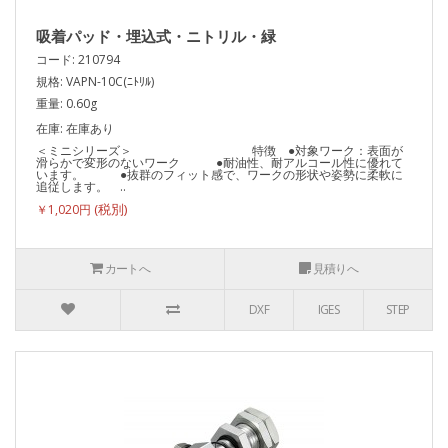
吸着パッド・埋込式・ニトリル・緑
コード: 210794
規格: VAPN-10C(ﾆﾄﾘﾙ)
重量: 0.60g
在庫: 在庫あり
＜ミニシリーズ＞ 特徴 ●対象ワーク：表面が
滑らかで変形のないワーク ●耐油性、耐アルコール性に優れて
います。 ●抜群のフィット感で、ワークの形状や姿勢に柔軟に
追従します。 ..
￥1,020円
カートへ
見積りへ
DXF
IGES
STEP