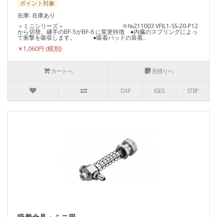
ポイント対象
在庫: 在庫あり
＜ミニシリーズ＞ ※№211003 VFIL1-SS-20-P12
から切替。継手のBF-5がBF-6 に変更特徴 ●内臓のスプリングによっ
て衝撃を吸収します。 ●吸着パッドの装着..
￥1,060円
カートへ
見積りへ
DXF
IGES
STEP