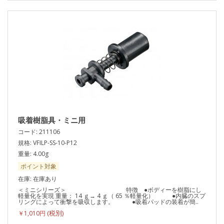
吸着樹脂具・ミニ用
コード: 211106
規格: VFILP-SS-10-P12
重量: 4.00g
ポイント対象
在庫: 在庫あり
＜ミニシリーズ＞ 特徴 ●ボディーを樹脂にし
軽量化を実現 重量： 14 ｇ→ 4 ｇ（ 65 ％軽量化） ●内臓のスプ
リングによって衝撃を吸収します。 ●吸着パッドの装着が簡..
￥1,010円