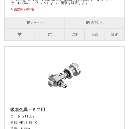
徴 ●内臓のスプリングによって衝撃を吸収します。 ..
￥880円
カートへ
見積りへ
DXF
IGES
STEP
吸着金具・ミニ用
コード: 211032
規格: VFIL1-SS-10
重量: 15.00g