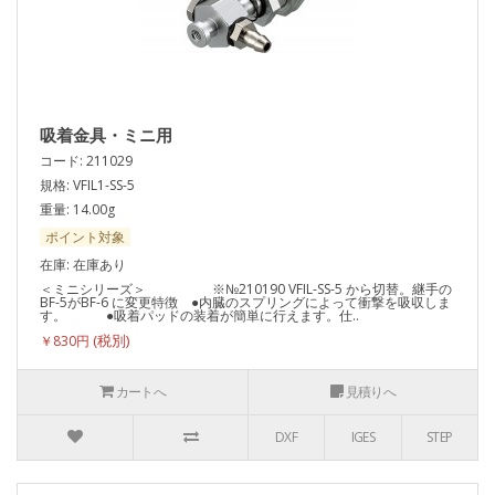
吸着金具・ミニ用
コード: 211029
規格: VFIL1-SS-5
重量: 14.00g
ポイント対象
在庫: 在庫あり
＜ミニシリーズ＞ ※№210190 VFIL-SS-5 から切替。継手の
BF-5がBF-6 に変更特徴 ●内臓のスプリングによって衝撃を吸収しま
す。 ●吸着パッドの装着が簡単に行えます。仕..
￥830円
カートへ
見積りへ
DXF
IGES
STEP