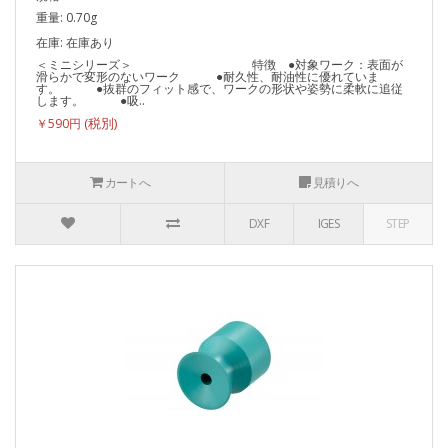
重量: 0.70g
在庫: 在庫あり
＜ミニシリーズ＞ 特徴 ●対象ワーク：表面が
滑らかで変形のないワーク ●耐久性、耐油性に優れていま
す。 ●抜群のフィット感で、ワークの形状や姿勢に柔軟に追従
します。 ●吸..
￥590円
カートへ
見積りへ
DXF
IGES
STEP