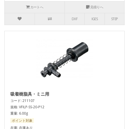
カートへ
見積りへ
DXF
IGES
STEP
吸着樹脂具・ミニ用
コード: 211107
規格: VFILP-SS-20-P12
重量: 6.00g
ポイント対象
在庫: 在庫あり