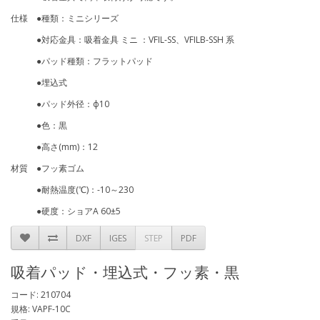
仕様 ●種類：ミニシリーズ
●対応金具：吸着金具 ミニ ：VFIL-SS、VFILB-SSH 系
●パッド種類：フラットパッド
●埋込式
●パッド外径：ф10
●色：黒
●高さ(mm)：12
材質 ●フッ素ゴム
●耐熱温度(℃)：-10～230
●硬度：ショアA 60±5
DXF
IGES
STEP
PDF
吸着パッド・埋込式・フッ素・黒
コード: 210704
規格: VAPF-10C