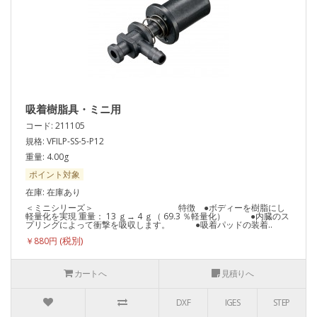
吸着樹脂具・ミニ用
コード: 211105
規格: VFILP-SS-5-P12
重量: 4.00g
ポイント対象
在庫: 在庫あり
＜ミニシリーズ＞ 特徴 ●ボディーを樹脂にし
軽量化を実現 重量： 13 ｇ→ 4 ｇ（ 69.3 ％軽量化） ●内臓のス
プリングによって衝撃を吸収します。 ●吸着パッドの装着..
￥880円
カートへ
見積りへ
DXF
IGES
STEP