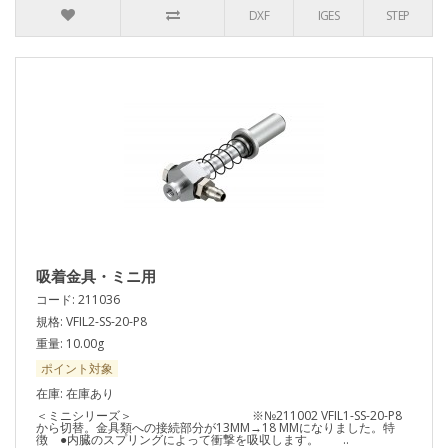
DXF
IGES
STEP
吸着金具・ミニ用
コード: 211036
規格: VFIL2-SS-20-P8
重量: 10.00g
ポイント対象
在庫: 在庫あり
＜ミニシリーズ＞ ※№211002 VFIL1-SS-20-P8
から切替。金具類への接続部分が13MM→18 MMになりました。特
徴 ●内臓のスプリングによって衝撃を吸収します。 ..