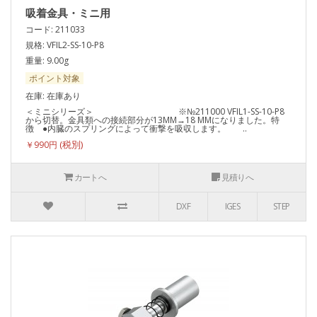
吸着金具・ミニ用
コード: 211033
規格: VFIL2-SS-10-P8
重量: 9.00g
ポイント対象
在庫: 在庫あり
＜ミニシリーズ＞ ※№211000 VFIL1-SS-10-P8
から切替。金具類への接続部分が13MM→18 MMになりました。特
徴 ●内臓のスプリングによって衝撃を吸収します。 ..
￥990円
カートへ
見積りへ
DXF
IGES
STEP