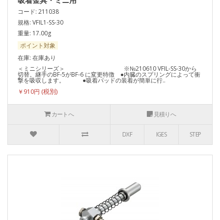
吸着金具・ミニ用
コード: 211038
規格: VFIL1-SS-30
重量: 17.00g
ポイント対象
在庫: 在庫あり
＜ミニシリーズ＞ ※№210610 VFIL-SS-30から
切替。継手のBF-5がBF-6 に変更特徴 ●内臓のスプリングによって衝
撃を吸収します。 ●吸着パッドの装着が簡単に行..
￥910円
カートへ
見積りへ
DXF
IGES
STEP