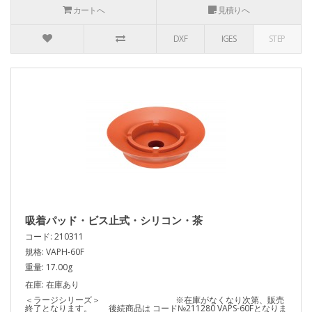
カートへ
見積りへ
DXF
IGES
STEP
吸着パッド・ビス止式・シリコン・茶
コード: 210311
規格: VAPH-60F
重量: 17.00g
在庫: 在庫あり
＜ラージシリーズ＞ ※在庫がなくなり次第、販売
終了となります。 後続商品は コード№211280 VAPS-60Fとなりま