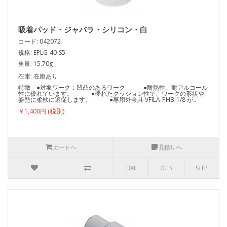
吸着パッド・ジャバラ・シリコン・白
コード: 042072
規格: EPLG-40-S5
重量: 15.70g
在庫: 在庫あり
特徴 ●対象ワーク：凹凸のあるワーク ●耐熱性、耐アルコール
性に優れています。 ●優れたクッション性で、ワークの形状や
姿勢に柔軟に追従します。 ●専用外金具 VFILA-PHB-1/8 が..
￥1,400円
カートへ
見積りへ
DXF
IGES
STEP