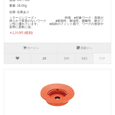
重量: 28.00g
在庫: 在庫あり
＜ラージシリーズ＞ 特徴 ●対象ワーク：表面が
滑らかで変形のないワーク ●耐熱性、耐油性、耐酸性、耐オゾ
ン性に優れています。 ●抜群のフィット感で、ワークの形状や
姿勢に柔軟に追..
￥2,310円
カートへ
見積りへ
DXF
IGES
STEP