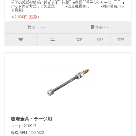
ッドの装着が簡単に行えます。仕様 ●種類：ラージシリーズ ●
パッド固定方式：ビス止式 ●回止機構無し ●対応吸着パッ
ド目安(..
￥2,600円
カートへ
見積りへ
DXF
IGES
STEP
吸着金具・ラージ用
コード: 210917
規格: VFI-L-100-M22