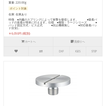
重量: 220.00g
ポイント対象
在庫: 在庫あり
特徴 ●内臓のスプリングによって衝撃を吸収します。 ●吸着パ
ッドの装着が簡単に行えます。仕様 ●種類：ラージシリーズ ●
パッド固定方式：ビス止式 ●回止機構無し ●対応吸着パッ
ド目安(..
￥6,050円
カートへ
見積りへ
DXF
IGES
STEP