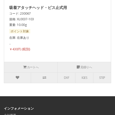
吸着アタッチヘッド・ビス止式用
コード: 230067
規格: XL0037-103
重量: 10.00g
ポイント対象
在庫: 在庫あり
..
￥430円
カートへ
見積りへ
DXF
IGES
STEP
インフォメーション