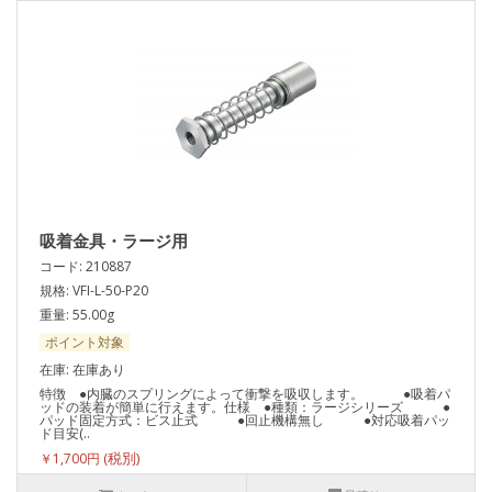
吸着金具・ラージ用
コード: 210887
規格: VFI-L-50-P20
重量: 55.00g
ポイント対象
在庫: 在庫あり
特徴 ●内臓のスプリングによって衝撃を吸収します。 ●吸着パ
ッドの装着が簡単に行えます。仕様 ●種類：ラージシリーズ ●
パッド固定方式：ビス止式 ●回止機構無し ●対応吸着パッ
ド目安(..
￥1,700円