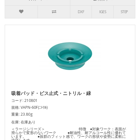
DXF
IGES
STEP
吸着パッド・ビス止式・ニトリル・緑
コード: 210801
規格: VAPN-60F(ﾆﾄﾘﾙ)
重量: 23.80g
在庫: 在庫あり
＜ラージシリーズ＞ 特徴 ●対象ワーク：表面が
滑らかで変形のないワーク ●耐油性、耐アルコール性に優れて
います。 ●抜群のフィット感で、ワークの形状や姿勢に柔軟に