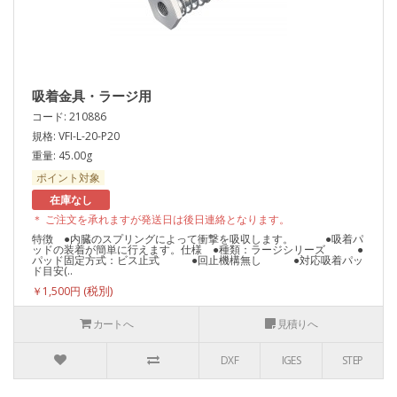
吸着金具・ラージ用
コード: 210886
規格: VFI-L-20-P20
重量: 45.00g
ポイント対象
在庫なし
＊ ご注文を承れますが発送日は後日連絡となります。
特徴 ●内臓のスプリングによって衝撃を吸収します。 ●吸着パ
ッドの装着が簡単に行えます。仕様 ●種類：ラージシリーズ ●
パッド固定方式：ビス止式 ●回止機構無し ●対応吸着パッ
ド目安(..
￥1,500円
カートへ
見積りへ
DXF
IGES
STEP