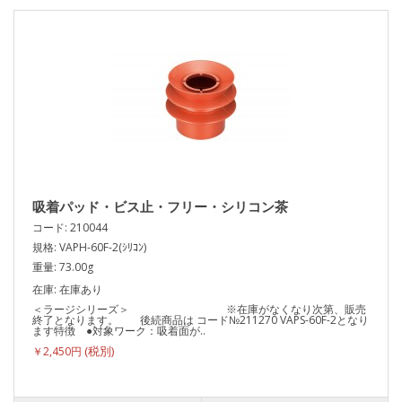
吸着パッド・ビス止・フリー・シリコン茶
コード: 210044
規格: VAPH-60F-2(ｼﾘｺﾝ)
重量: 73.00g
在庫: 在庫あり
＜ラージシリーズ＞ ※在庫がなくなり次第、販売
終了となります。 後続商品は コード№211270 VAPS-60F-2となり
ます特徴 ●対象ワーク：吸着面が..
￥2,450円