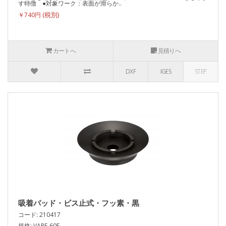
す特徴 ●対象ワーク：表面が滑らか..
￥740円
カートへ
見積りへ
DXF
IGES
STEP
吸着パッド・ビス止式・フッ素・黒
コード: 210417
規格: VAPF-60F