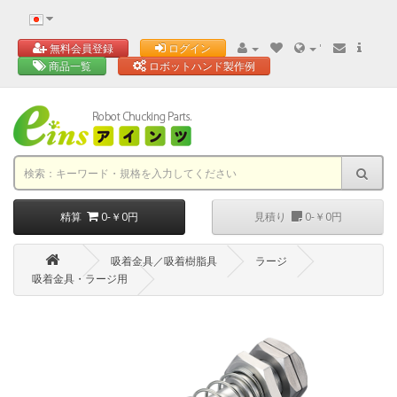
'
無料会員登録
ログイン
商品一覧
ロボットハンド製作例
精算
0-￥0円
見積り
0-￥0円
吸着金具／吸着樹脂具
ラージ
吸着金具・ラージ用