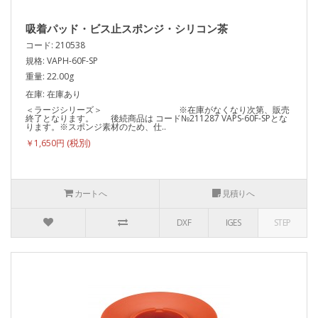
吸着パッド・ビス止スポンジ・シリコン茶
コード: 210538
規格: VAPH-60F-SP
重量: 22.00g
在庫: 在庫あり
＜ラージシリーズ＞ ※在庫がなくなり次第、販売
終了となります。 後続商品は コード№211287 VAPS-60F-SPとな
ります。※スポンジ素材のため、仕..
￥1,650円
カートへ
見積りへ
DXF
IGES
STEP