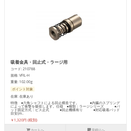
吸着金具・回止式・ラージ用
コード: 210788
規格: VFIL-H
重量: 102.00g
ポイント対象
在庫: 在庫あり
特徴 ●六角シャフトによる回止構造です。 ●内臓のスプリング
によって衝撃を吸収します。仕様 ●種類：ラージシリーズ ●パ
ッド固定方式：ビス止式 ●回止機構有り ●対応吸着パッド
目安(m..
￥1,320円
カートへ
見積りへ