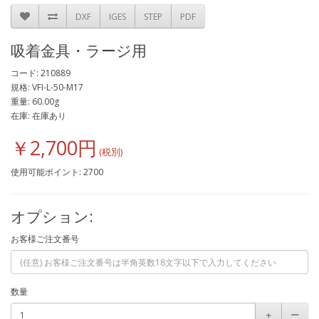
DXF
IGES
STEP
PDF
吸着金具・ラージ用
コード: 210889
規格: VFI-L-50-M17
重量: 60.00g
在庫: 在庫あり
￥2,700円
使用可能ポイント: 2700
オプション:
お客様ご注文番号
数量
＋
ー