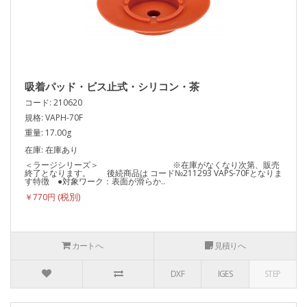
吸着パッド・ビス止式・シリコン・茶
コード: 210620
規格: VAPH-70F
重量: 17.00g
在庫: 在庫あり
＜ラージシリーズ＞ ※在庫がなくなり次第、販売
終了となります。 後続商品は コード№211293 VAPS-70Fとなりま
す特徴 ●対象ワーク：表面が滑らか..
￥770円
カートへ
見積りへ
DXF
IGES
STEP