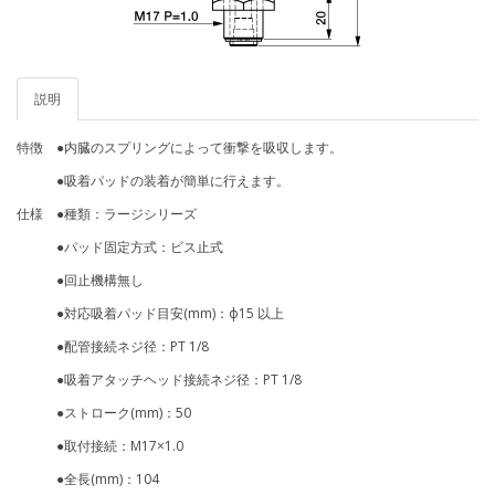
説明
特徴 ●内臓のスプリングによって衝撃を吸収します。
●吸着パッドの装着が簡単に行えます。
仕様 ●種類：ラージシリーズ
●パッド固定方式：ビス止式
●回止機構無し
●対応吸着パッド目安(mm)：ф15 以上
●配管接続ネジ径：PT 1/8
●吸着アタッチヘッド接続ネジ径：PT 1/8
●ストローク(mm)：50
●取付接続：M17×1.0
●全長(mm)：104