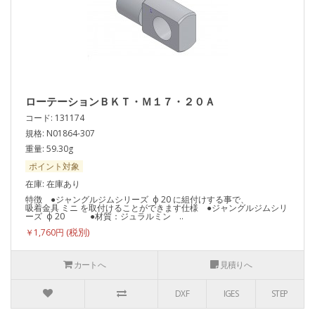
ローテーションＢＫＴ・Ｍ１７・２０Ａ
コード: 131174
規格: N01864-307
重量: 59.30g
ポイント対象
在庫: 在庫あり
特徴 ●ジャングルジムシリーズ ф 20 に組付けする事で、
吸着金具 ミニ を取付けることができます仕様 ●ジャングルジムシリ
ーズ ф 20 ●材質：ジュラルミン ..
￥1,760円
カートへ
見積りへ
DXF
IGES
STEP