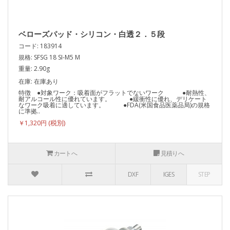
ベローズパッド・シリコン・白透２．５段
コード: 183914
規格: SFSG 18 SI-M5 M
重量: 2.90g
在庫: 在庫あり
特徴 ●対象ワーク：吸着面がフラットでないワーク ●耐熱性、
耐アルコール性に優れています。 ●緩衝性に優れ、デリケート
なワーク吸着に適しています。 ●FDA(米国食品医薬品局)の規格
に準拠..
￥1,320円
カートへ
見積りへ
DXF
IGES
STEP