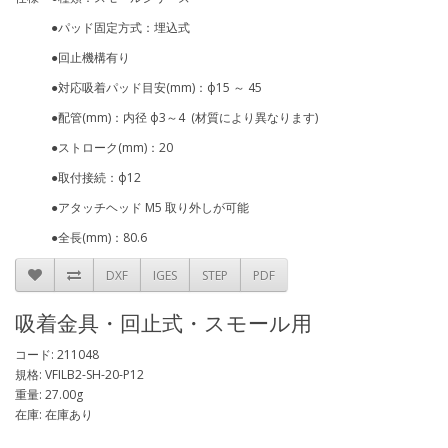
●パッド固定方式：埋込式
●回止機構有り
●対応吸着パッド目安(mm)：ф15 ～ 45
●配管(mm)：内径 ф3～4 (材質により異なります)
●ストローク(mm)：20
●取付接続：ф12
●アタッチヘッド M5 取り外しが可能
●全長(mm)：80.6
DXF
IGES
STEP
PDF
吸着金具・回止式・スモール用
コード: 211048
規格: VFILB2-SH-20-P12
重量: 27.00g
在庫: 在庫あり