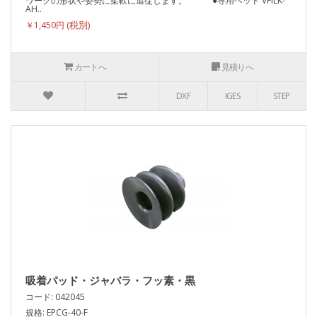
ワークの形状や姿勢に柔軟に追従します。 ●専用ヘッド VFILK-
AH..
￥1,450円
カートへ
見積りへ
DXF
IGES
STEP
吸着パッド・ジャバラ・フッ素・黒
コード: 042045
規格: EPCG-40-F