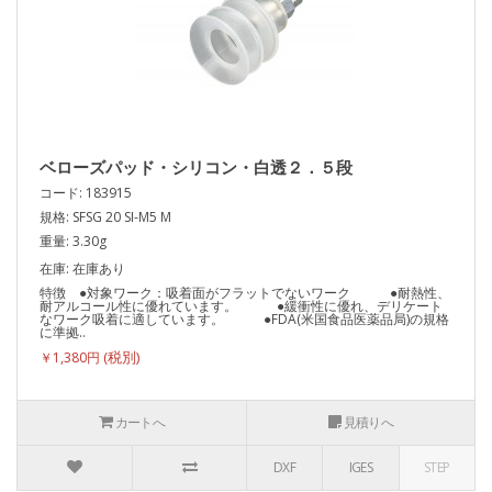
ベローズパッド・シリコン・白透２．５段
コード: 183915
規格: SFSG 20 SI-M5 M
重量: 3.30g
在庫: 在庫あり
特徴 ●対象ワーク：吸着面がフラットでないワーク ●耐熱性、
耐アルコール性に優れています。 ●緩衝性に優れ、デリケート
なワーク吸着に適しています。 ●FDA(米国食品医薬品局)の規格
に準拠..
￥1,380円
カートへ
見積りへ
DXF
IGES
STEP