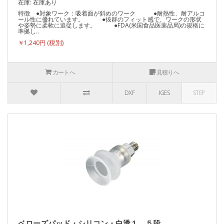
在庫: 在庫あり
特徴 ●対象ワーク：吸着面が斜めのワーク ●耐熱性、耐アルコ
ール性に優れています。 ●抜群のフィット感で、ワークの形状
や姿勢に柔軟に追従します。 ●FDA(米国食品医薬品局)の規格に
準拠し..
￥1,240円
カートへ
見積りへ
DXF
IGES
STEP
ベローズパッド・シリコン・白透１．５段