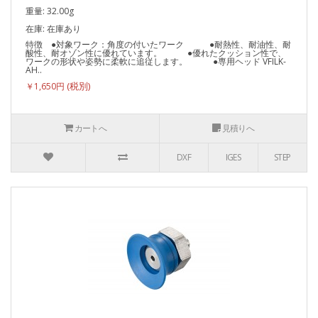
重量: 32.00g
在庫: 在庫あり
特徴 ●対象ワーク：角度の付いたワーク ●耐熱性、耐油性、耐
酸性、耐オゾン性に優れています。 ●優れたクッション性で、
ワークの形状や姿勢に柔軟に追従します。 ●専用ヘッド VFILK-
AH..
￥1,650円
カートへ
見積りへ
DXF
IGES
STEP