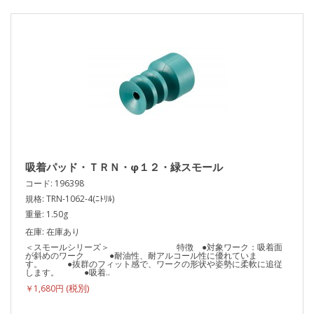
吸着パッド・ＴＲＮ・φ１２・緑スモール
コード: 196398
規格: TRN-1062-4(ﾆﾄﾘﾙ)
重量: 1.50g
在庫: 在庫あり
＜スモールシリーズ＞ 特徴 ●対象ワーク：吸着面
が斜めのワーク ●耐油性、耐アルコール性に優れていま
す。 ●抜群のフィット感で、ワークの形状や姿勢に柔軟に追従
します。 ●吸着..
￥1,680円