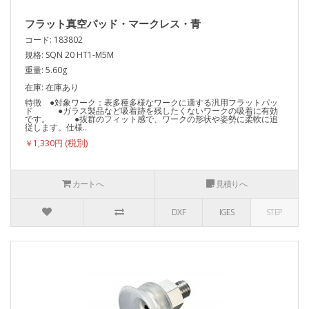
フラット真空パッド・マークレス・青
コード: 183802
規格: SQN 20 HT1-M5M
重量: 5.60g
在庫: 在庫あり
特徴 ●対象ワーク：表多種多様なワークに適する汎用フラットパッ
ド ●ガラス製品など吸着跡を残したくないワークの吸着に有効
です。 ●抜群のフィット感で、ワークの形状や姿勢に柔軟に追
従します。仕様..
￥1,330円
カートへ
見積りへ
DXF
IGES
STEP