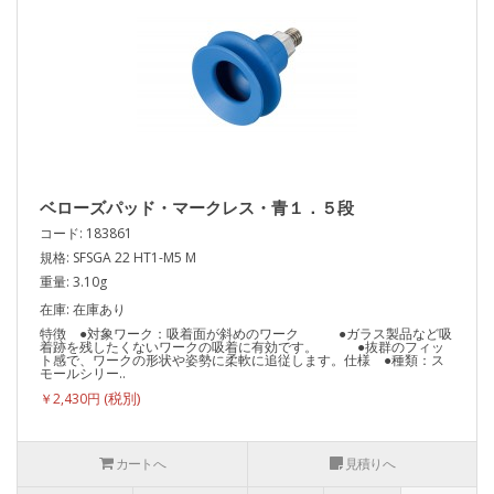
ベローズパッド・マークレス・青１．５段
コード: 183861
規格: SFSGA 22 HT1-M5 M
重量: 3.10g
在庫: 在庫あり
特徴 ●対象ワーク：吸着面が斜めのワーク ●ガラス製品など吸
着跡を残したくないワークの吸着に有効です。 ●抜群のフィッ
ト感で、ワークの形状や姿勢に柔軟に追従します。仕様 ●種類：ス
モールシリー..
￥2,430円
カートへ
見積りへ