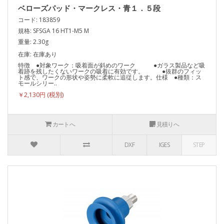
ベローズパッド・マークレス・青１．５段
コード: 183859
規格: SFSGA 16 HT1-M5 M
重量: 2.30g
在庫: 在庫あり
特徴 ●対象ワーク：吸着面が斜めのワーク ●ガラス製品など吸
着跡を残したくないワークの吸着に有効です。 ●抜群のフィッ
ト感で、ワークの形状や姿勢に柔軟に追従します。仕様 ●種類：ス
モールシリー..
￥2,130円
カートへ
見積りへ
DXF
IGES
STEP