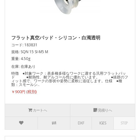
フラット真空パッド・シリコン・白濁透明
コード: 183831
規格: SQN 15 SI-M5 M
重量: 4.50g
在庫: 在庫あり
特徴 ●対象ワーク：表多種多様なワークに適する汎用フラットパッ
ド ●耐熱性、耐アルコール性に優れています。 ●抜群のフ
ィット感で、ワークの形状や姿勢に柔軟に追従します。仕様 ●種
類：スモールシ..
￥900円
カートへ
見積りへ
DXF
IGES
STEP