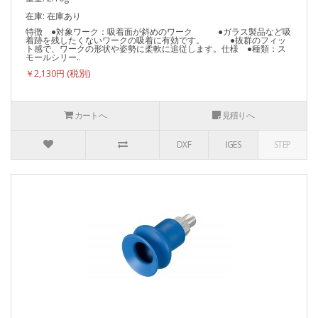
在庫: 在庫あり
特徴 ●対象ワーク：吸着面が斜めのワーク ●ガラス製品など吸
着跡を残したくないワークの吸着に有効です。 ●抜群のフィッ
ト感で、ワークの形状や姿勢に柔軟に追従します。仕様 ●種類：ス
モールシリー..
￥2,130円
カートへ
見積りへ
DXF
IGES
STEP