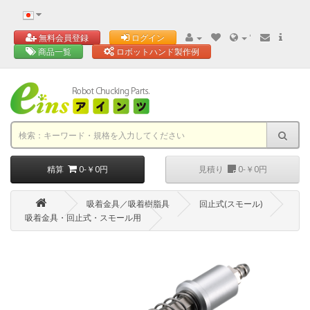
'
無料会員登録
ログイン
商品一覧
ロボットハンド製作例
精算
0-￥0円
見積り
0-￥0円
吸着金具／吸着樹脂具
回止式(スモール)
吸着金具・回止式・スモール用