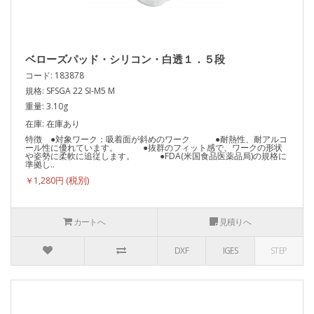
ベローズパッド・シリコン・白透１．５段
コード: 183878
規格: SFSGA 22 SI-M5 M
重量: 3.10g
在庫: 在庫あり
特徴 ●対象ワーク：吸着面が斜めのワーク ●耐熱性、耐アルコ
ール性に優れています。 ●抜群のフィット感で、ワークの形状
や姿勢に柔軟に追従します。 ●FDA(米国食品医薬品局)の規格に
準拠し..
￥1,280円
カートへ
見積りへ
DXF
IGES
STEP