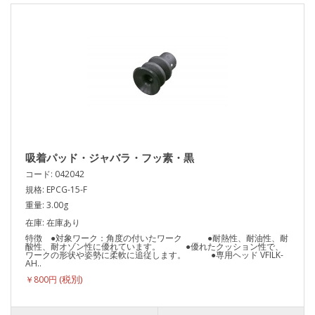
吸着パッド・ジャバラ・フッ素・黒
コード: 042042
規格: EPCG-15-F
重量: 3.00g
在庫: 在庫あり
特徴 ●対象ワーク：角度の付いたワーク ●耐熱性、耐油性、耐
酸性、耐オゾン性に優れています。 ●優れたクッション性で、
ワークの形状や姿勢に柔軟に追従します。 ●専用ヘッド VFILK-
AH..
￥800円