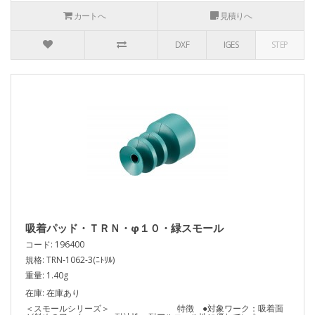
カートへ
見積りへ
DXF
IGES
STEP
吸着パッド・ＴＲＮ・φ１０・緑スモール
コード: 196400
規格: TRN-1062-3(ﾆﾄﾘﾙ)
重量: 1.40g
在庫: 在庫あり
＜スモールシリーズ＞ 特徴 ●対象ワーク：吸着面