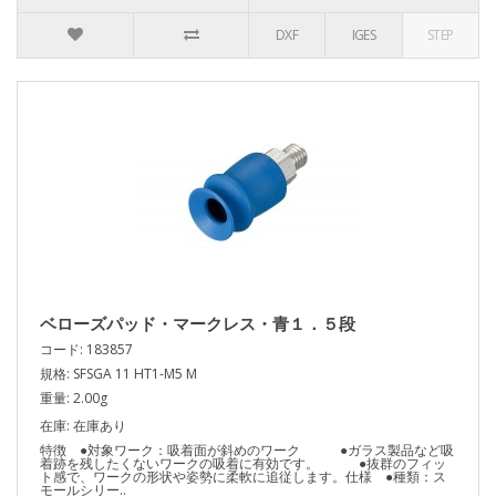
DXF
IGES
STEP
ベローズパッド・マークレス・青１．５段
コード: 183857
規格: SFSGA 11 HT1-M5 M
重量: 2.00g
在庫: 在庫あり
特徴 ●対象ワーク：吸着面が斜めのワーク ●ガラス製品など吸
着跡を残したくないワークの吸着に有効です。 ●抜群のフィッ
ト感で、ワークの形状や姿勢に柔軟に追従します。仕様 ●種類：ス
モールシリー..