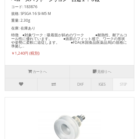
コード: 183876
規格: SFSGA 16 SI-M5 M
重量: 2.30g
在庫: 在庫あり
特徴 ●対象ワーク：吸着面が斜めのワーク ●耐熱性、耐アルコ
ール性に優れています。 ●抜群のフィット感で、ワークの形状
や姿勢に柔軟に追従します。 ●FDA(米国食品医薬品局)の規格に
準拠し..
￥1,240円
カートへ
見積りへ
DXF
IGES
STEP