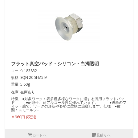
フラット真空パッド・シリコン・白濁透明
コード: 183832
規格: SQN 20 SI-M5 M
重量: 5.60g
在庫: 在庫あり
特徴 ●対象ワーク：表多種多様なワークに適する汎用フラットパッ
ド ●耐熱性、耐アルコール性に優れています。 ●抜群のフ
ィット感で、ワークの形状や姿勢に柔軟に追従します。仕様 ●種
類：スモールシ..
￥960円
カートへ
見積りへ