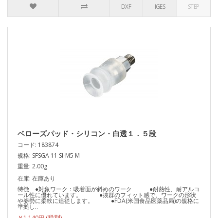
DXF
IGES
STEP
ベローズパッド・シリコン・白透１．５段
コード: 183874
規格: SFSGA 11 SI-M5 M
重量: 2.00g
在庫: 在庫あり
特徴 ●対象ワーク：吸着面が斜めのワーク ●耐熱性、耐アルコ
ール性に優れています。 ●抜群のフィット感で、ワークの形状
や姿勢に柔軟に追従します。 ●FDA(米国食品医薬品局)の規格に
準拠し..
￥1,140円