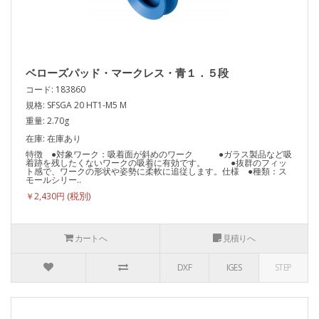
ベローズパッド・マークレス・青１．５段
コード: 183860
規格: SFSGA 20 HT1-M5 M
重量: 2.70g
在庫: 在庫あり
特徴 ●対象ワーク：吸着面が斜めのワーク ●ガラス製品など吸
着跡を残したくないワークの吸着に有効です。 ●抜群のフィッ
ト感で、ワークの形状や姿勢に柔軟に追従します。仕様 ●種類：ス
モールシリー..
￥2,430円
カートへ
見積りへ
DXF
IGES
STEP