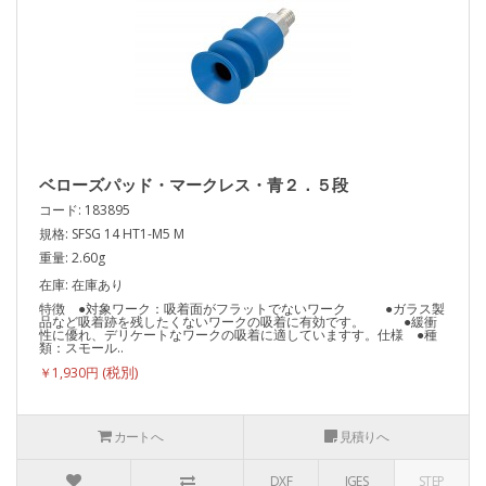
ベローズパッド・マークレス・青２．５段
コード: 183895
規格: SFSG 14 HT1-M5 M
重量: 2.60g
在庫: 在庫あり
特徴 ●対象ワーク：吸着面がフラットでないワーク ●ガラス製
品など吸着跡を残したくないワークの吸着に有効です。 ●緩衝
性に優れ、デリケートなワークの吸着に適していますす。仕様 ●種
類：スモール..
￥1,930円
カートへ
見積りへ
DXF
IGES
STEP