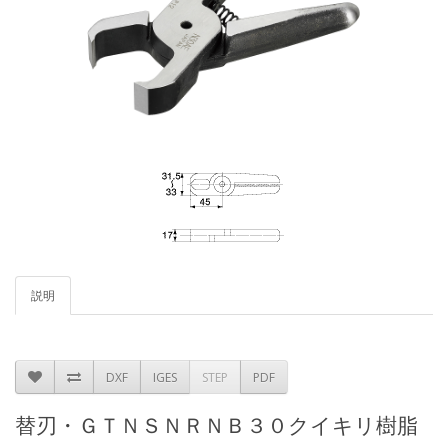
説明
DXF
IGES
STEP
PDF
替刃・ＧＴＮＳＮＲＮＢ３０クイキリ樹脂