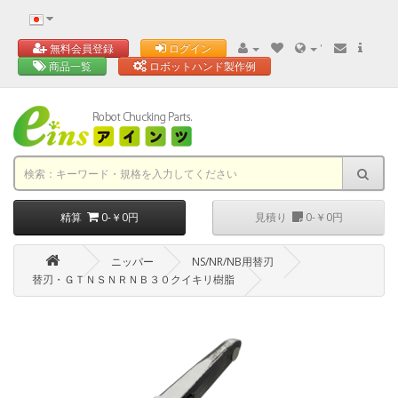
'
無料会員登録
ログイン
商品一覧
ロボットハンド製作例
精算
0-￥0円
見積り
0-￥0円
ニッパー
NS/NR/NB用替刃
替刃・ＧＴＮＳＮＲＮＢ３０クイキリ樹脂