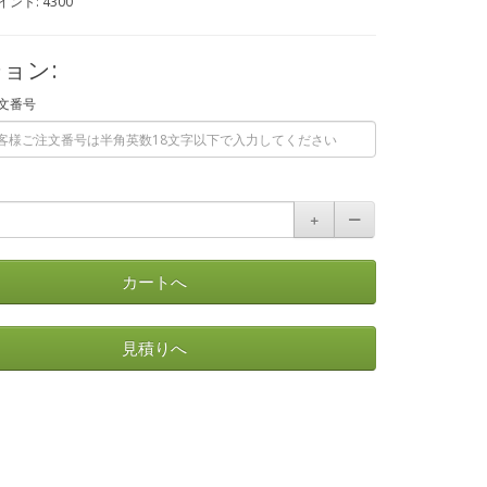
ント: 4300
ョン:
文番号
＋
ー
カートへ
見積りへ