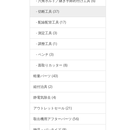
- 六角ボルト／継ぎ手締め付け工具 (6)
- 切断工具 (37)
- 配線配管工具 (17)
- 測定工具 (3)
- 調整工具 (1)
- ペンチ (3)
- 面取りカッター (8)
軽量パーツ (43)
組付治具 (2)
静電気除去 (4)
アウトレットセール (21)
取出機用アフターパーツ (56)
物流・パレタイズ (8)