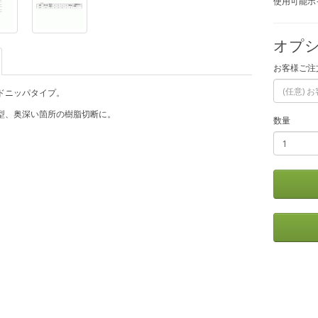
使用可能ポイ
オプシ
お客様ご注
ドニッパタイプ。
型、奥深い箇所の樹脂切断に。
数量