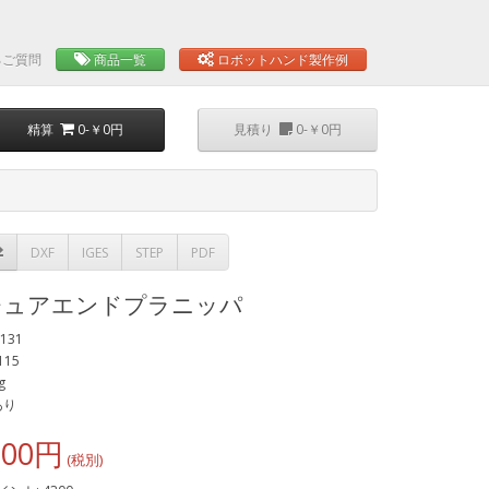
るご質問
商品一覧
ロボットハンド製作例
精算
0-￥0円
見積り
0-￥0円
DXF
IGES
STEP
PDF
チュアエンドプラニッパ
131
115
g
あり
300円