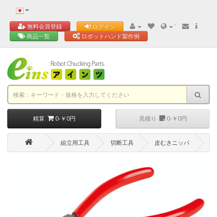
'
無料会員登録
ログイン
商品一覧
ロボットハンド製作例
精算
0-￥0円
見積り
0-￥0円
組立用工具
切断工具
皮むきニッパ