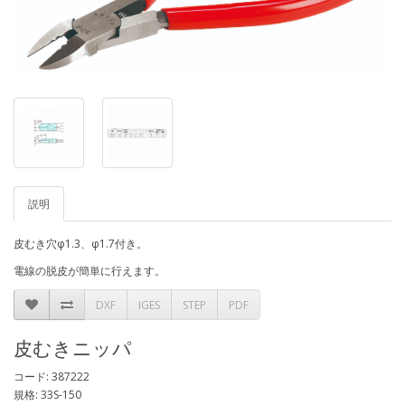
説明
皮むき穴φ1.3、φ1.7付き。
電線の脱皮が簡単に行えます。
DXF
IGES
STEP
PDF
皮むきニッパ
コード: 387222
規格: 33S-150