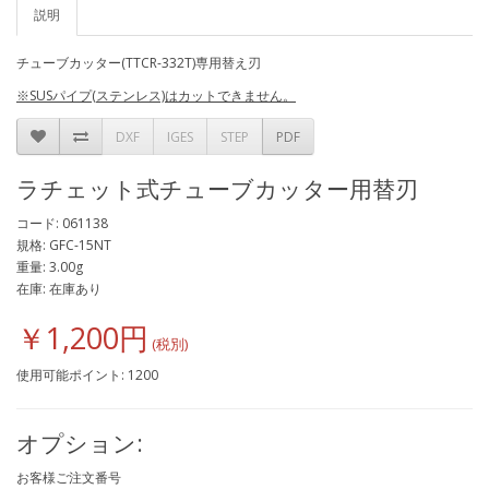
説明
チューブカッター(TTCR-332T)専用替え刃
※SUSパイプ(ステンレス)はカットできません。
DXF
IGES
STEP
PDF
ラチェット式チューブカッター用替刃
コード: 061138
規格: GFC-15NT
重量: 3.00g
在庫: 在庫あり
￥1,200円
使用可能ポイント: 1200
オプション:
お客様ご注文番号