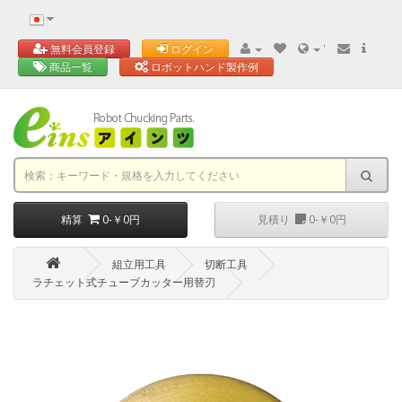
'
無料会員登録
ログイン
商品一覧
ロボットハンド製作例
精算
0-￥0円
見積り
0-￥0円
組立用工具
切断工具
ラチェット式チューブカッター用替刃