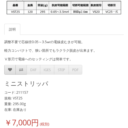
説明
調整不要で芯線径0.05～3.5㎟の電線皮むきが可能。
軽力コンパクトで、狭い箇所でもラクラク脱皮が出来ます。
Ⅴ形刃で電線へのセッティングは簡単です。
DXF
IGES
STEP
PDF
ミニストリッパ
コード: 211157
規格: VST25
重量: 295.00g
在庫: 在庫あり
￥7,000円