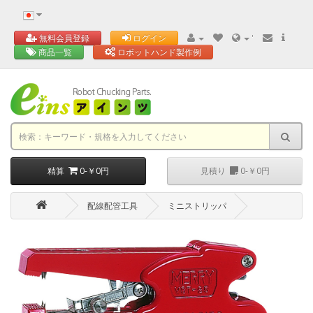
'
無料会員登録
ログイン
商品一覧
ロボットハンド製作例
精算
0-￥0円
見積り
0-￥0円
配線配管工具
ミニストリッパ