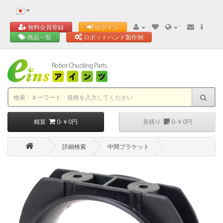
'
無料会員登録
ログイン
商品一覧
ロボットハンド製作例
精算
0-￥0円
見積り
0-￥0円
詳細検索
中間ブラケット