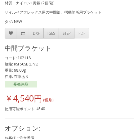
材質：ナイロン+黄銅 (2個/箱)
サイルベアフレックス用の中間部、摺動箇所用ブラケット
タグ:
NEW
DXF
IGES
STEP
PDF
中間ブラケット
コード: 102118
規格: KSF50SB(EINS)
重量: 98.00g
在庫: 在庫あり
受発注品
￥4,540円
使用可能ポイント: 4540
オプション:
お客様ご注文番号