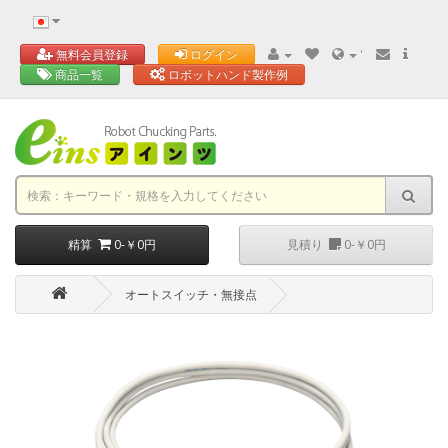
'
無料会員登録
ログイン
商品一覧
ロボットハンド製作例
精算
0-￥0円
見積り
0-￥0円
オートスイッチ・無接点