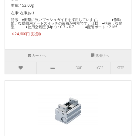
重量: 152.00g
在庫: 在庫あり
特徴 ●衝撃に強いブッシュガイドを採用しています。 ●作動
限、復帰限用オートスイッチの装着が可能です。仕様 ●構造：複動
型 ●使用空気圧 (Mpa)：0.3～0.7 ●配管ポート：2-M5..
￥24,600円
カートへ
見積りへ
DXF
IGES
STEP