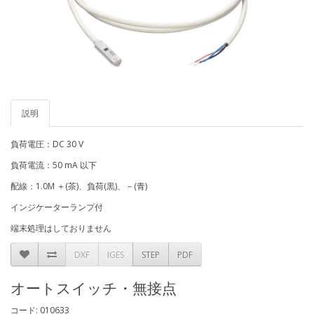
説明
負荷電圧：DC 30 V
負荷電流：50 mA 以下
配線：1.0M ＋(茶)、負荷(黒)、－(青)
インジケーターランプ付
端末処理はしておりません
DXF
IGES
STEP
PDF
オートスイッチ・無接点
コード: 010633