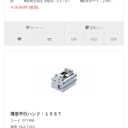
型 ●使用空気圧 (Mpa)：0.3～0.7 ●配管ポート：2-M5..
￥28,600円
カートへ
見積りへ
DXF
IGES
STEP
薄形平行ハンド・１５ＳＴ
コード: 071996
規格: HLA-12AS