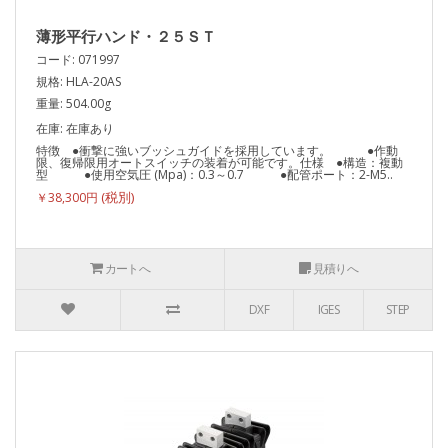
薄形平行ハンド・２５ＳＴ
コード: 071997
規格: HLA-20AS
重量: 504.00g
在庫: 在庫あり
特徴 ●衝撃に強いブッシュガイドを採用しています。 ●作動
限、復帰限用オートスイッチの装着が可能です。仕様 ●構造：複動
型 ●使用空気圧 (Mpa)：0.3～0.7 ●配管ポート：2-M5..
￥38,300円
カートへ
見積りへ
DXF
IGES
STEP