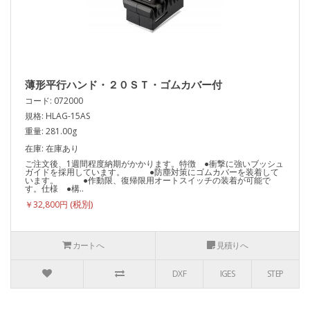
薄形平行ハンド・２０ＳＴ・ゴムカバー付
コード: 072000
規格: HLAG-15AS
重量: 281.00g
在庫: 在庫あり
ご注文後、1週間程度納期がかかります。特徴 ●衝撃に強いブッシュ
ガイドを採用しています。 ●防塵対策にゴムカバーを装着して
います。 ●作動限、復帰限用オートスイッチの装着が可能で
す。仕様 ●構..
￥32,800円
カートへ
見積りへ
DXF
IGES
STEP