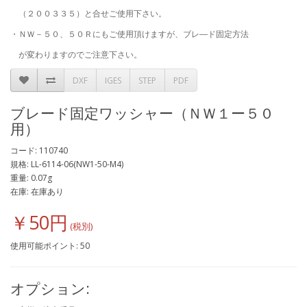
（２００３３５）と合せご使用下さい。
・ＮＷ－５０、５０Ｒにもご使用頂けますが、ブレ―ド固定方法
が変わりますのでご注意下さい。
DXF
IGES
STEP
PDF
ブレード固定ワッシャー（ＮＷ１ー５０
用）
コード: 110740
規格: LL-6114-06(NW1-50-M4)
重量: 0.07g
在庫: 在庫あり
￥50円
使用可能ポイント: 50
オプション: