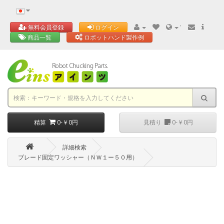
'
無料会員登録
ログイン
商品一覧
ロボットハンド製作例
精算
0-￥0円
見積り
0-￥0円
詳細検索
ブレード固定ワッシャー（ＮＷ１ー５０用）