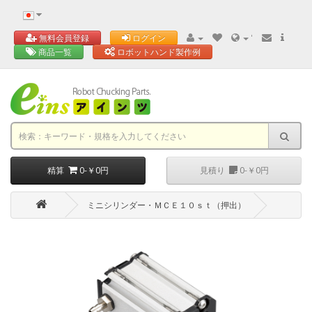
'
無料会員登録
ログイン
商品一覧
ロボットハンド製作例
精算
0-￥0円
見積り
0-￥0円
ミニシリンダー・ＭＣＥ１０ｓｔ（押出）