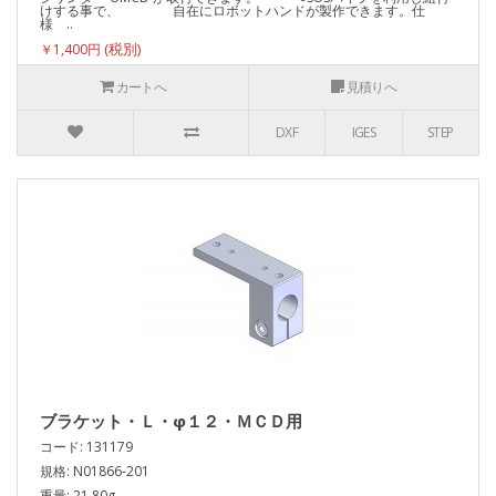
けする事で、 自在にロボットハンドが製作できます。仕
様 ..
￥1,400円
カートへ
見積りへ
DXF
IGES
STEP
ブラケット・Ｌ・φ１２・ＭＣＤ用
コード: 131179
規格: N01866-201
重量: 21.80g