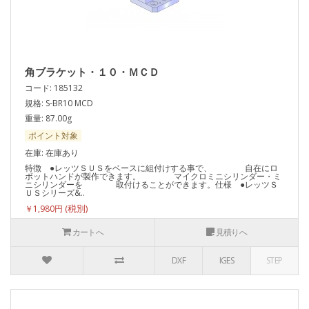
角ブラケット・１０・ＭＣＤ
コード: 185132
規格: S-BR10 MCD
重量: 87.00g
ポイント対象
在庫: 在庫あり
特徴 ●レッツＳＵＳをベースに組付けする事で、 自在にロ
ボットハンドが製作できます。 マイクロミニシリンダー・ミ
ニシリンダーを 取付けることができます。仕様 ●レッツＳ
ＵＳシリーズ&..
￥1,980円
カートへ
見積りへ
DXF
IGES
STEP