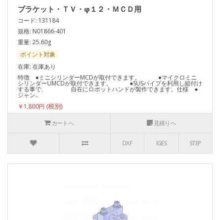
ブラケット・ＴＶ・φ１２・ＭＣＤ用
コード: 131184
規格: N01866-401
重量: 25.60g
ポイント対象
在庫: 在庫あり
特徴 ●ミニシリンダーMCDが取付できます。 ●マイクロミニ
シリンダーUMCDが取付できます。 ●SUSパイプを利用し組付け
する事で、 自在にロボットハンドが製作できます。仕様 ●
ジャン..
￥1,800円
カートへ
見積りへ
DXF
IGES
STEP