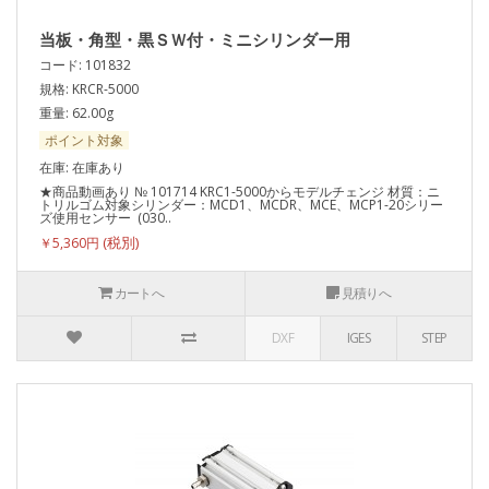
当板・角型・黒ＳＷ付・ミニシリンダー用
コード: 101832
規格: KRCR-5000
重量: 62.00g
ポイント対象
在庫: 在庫あり
★商品動画あり № 101714 KRC1-5000からモデルチェンジ 材質：ニ
トリルゴム対象シリンダー：MCD1、MCDR、MCE、MCP1-20シリー
ズ使用センサー (030..
￥5,360円
カートへ
見積りへ
DXF
IGES
STEP