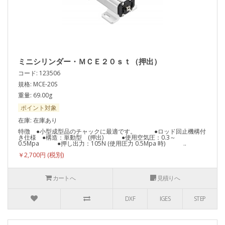
ミニシリンダー・ＭＣＥ２０ｓｔ（押出）
コード: 123506
規格: MCE-20S
重量: 69.00g
ポイント対象
在庫: 在庫あり
特徴 ●小型成型品のチャックに最適です。 ●ロッド回止機構付
き仕様 ●構造：単動型 (押出) ●使用空気圧：0.3～
0.5Mpa ●押し出力：105N (使用圧力 0.5Mpa 時) ..
￥2,700円
カートへ
見積りへ
DXF
IGES
STEP