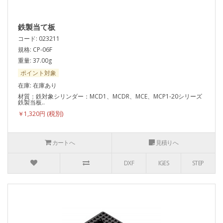
鉄製当て板
コード: 023211
規格: CP-06F
重量: 37.00g
ポイント対象
在庫: 在庫あり
材質：鉄対象シリンダー：MCD1、MCDR、MCE、MCP1-20シリーズ
鉄製当板..
￥1,320円
カートへ
見積りへ
DXF
IGES
STEP