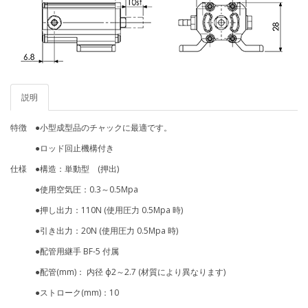
説明
特徴 ●小型成型品のチャックに最適です。
●ロッド回止機構付き
仕様 ●構造：単動型 (押出)
●使用空気圧：0.3～0.5Mpa
●押し出力：110N (使用圧力 0.5Mpa 時)
●引き出力：20N (使用圧力 0.5Mpa 時)
●配管用継手 BF-5 付属
●配管(mm)： 内径 ф2～2.7 (材質により異なります)
●ストローク(mm)：10