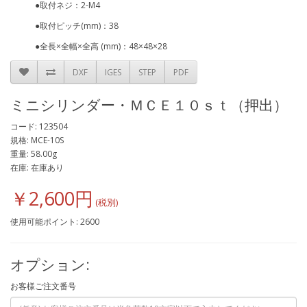
●取付ネジ：2-M4
●取付ピッチ(mm)：38
●全長×全幅×全高 (mm)：48×48×28
DXF
IGES
STEP
PDF
ミニシリンダー・ＭＣＥ１０ｓｔ（押出）
コード: 123504
規格: MCE-10S
重量: 58.00g
在庫: 在庫あり
￥2,600円
使用可能ポイント: 2600
オプション:
お客様ご注文番号