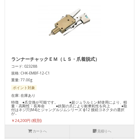
ランナーチャックＥＭ（ＬＳ・爪着脱式）
コード: 023288
規格: CHK-EMBF-12-C1
重量: 77.00g
ポイント対象
在庫: 在庫あり
特徴 ●爪交換が可能です。 ●超ジュラルミン材使用により、軽
量・高剛性・長寿命 ●鉄製の爪により耐摩耗性を向上 ●取
付はネジ穴(M4)とジャングルジムシリーズ ф12 接続コネクタの選択
が..
￥24,200円
カートへ
見積りへ