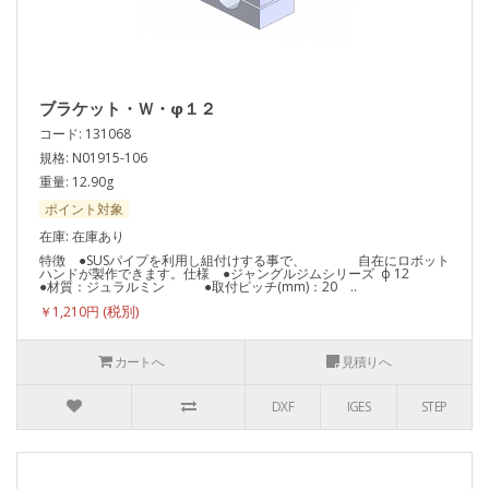
ブラケット・Ｗ・φ１２
コード: 131068
規格: N01915-106
重量: 12.90g
ポイント対象
在庫: 在庫あり
特徴 ●SUSパイプを利用し組付けする事で、 自在にロボット
ハンドが製作できます。仕様 ●ジャングルジムシリーズ ф 12
●材質：ジュラルミン ●取付ピッチ(mm)：20 ..
￥1,210円
カートへ
見積りへ
DXF
IGES
STEP