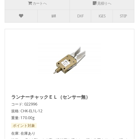
カートへ
見積りへ
DXF
IGES
STEP
ランナーチャックＥＬ（センサー無）
コード: 022996
規格: CHK-EL1L-12
重量: 170.00g
ポイント対象
在庫: 在庫あり