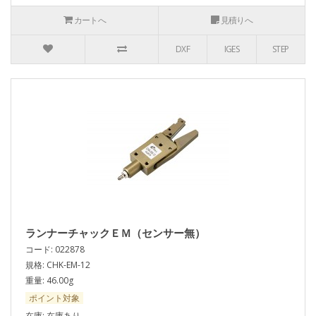
カートへ
見積りへ
DXF
IGES
STEP
ランナーチャックＥＭ（センサー無）
コード: 022878
規格: CHK-EM-12
重量: 46.00g
ポイント対象
在庫: 在庫あり