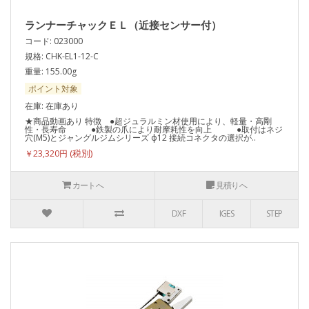
ランナーチャックＥＬ（近接センサー付）
コード: 023000
規格: CHK-EL1-12-C
重量: 155.00g
ポイント対象
在庫: 在庫あり
★商品動画あり 特徴 ●超ジュラルミン材使用により、軽量・高剛
性・長寿命 ●鉄製の爪により耐摩耗性を向上 ●取付はネジ
穴(M5)とジャングルジムシリーズ ф12 接続コネクタの選択が..
￥23,320円
カートへ
見積りへ
DXF
IGES
STEP