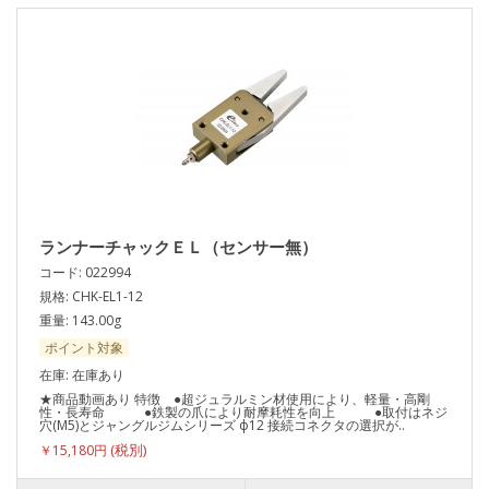
ランナーチャックＥＬ（センサー無）
コード: 022994
規格: CHK-EL1-12
重量: 143.00g
ポイント対象
在庫: 在庫あり
★商品動画あり 特徴 ●超ジュラルミン材使用により、軽量・高剛
性・長寿命 ●鉄製の爪により耐摩耗性を向上 ●取付はネジ
穴(M5)とジャングルジムシリーズ ф12 接続コネクタの選択が..
￥15,180円