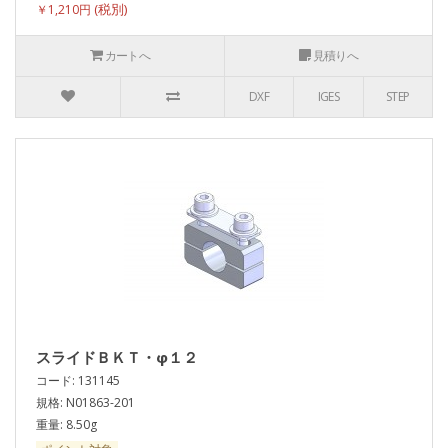
￥1,210円
カートへ
見積りへ
DXF
IGES
STEP
スライドＢＫＴ・φ１２
コード: 131145
規格: N01863-201
重量: 8.50g