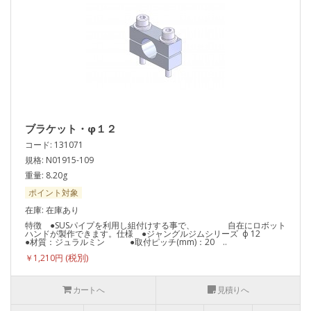
ブラケット・φ１２
コード: 131071
規格: N01915-109
重量: 8.20g
ポイント対象
在庫: 在庫あり
特徴 ●SUSパイプを利用し組付けする事で、 自在にロボット
ハンドが製作できます。仕様 ●ジャングルジムシリーズ ф 12
●材質：ジュラルミン ●取付ピッチ(mm)：20 ..
￥1,210円
カートへ
見積りへ