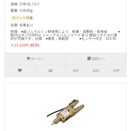
規格: CHK-EL-12-C
重量: 104.00g
ポイント対象
在庫: 在庫あり
特徴 ●超ジュラルミン材使用により、軽量・高剛性・長寿命 ●
取付はネジ穴(M5)とジャングルジムシリーズ ф12 接続コネクタの選
択が可能です。仕様 ●構造：単動型 ●センサー付き：E2S-W..
￥23,320円
カートへ
見積りへ
DXF
IGES
STEP