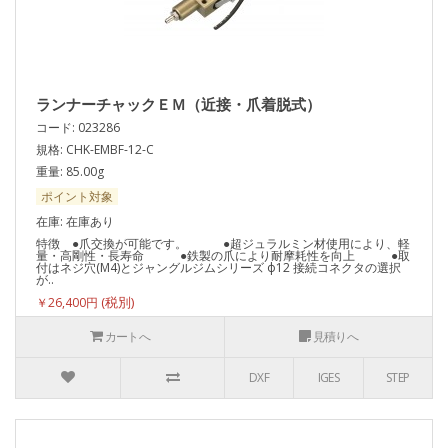
ランナーチャックＥＭ（近接・爪着脱式）
コード: 023286
規格: CHK-EMBF-12-C
重量: 85.00g
ポイント対象
在庫: 在庫あり
特徴 ●爪交換が可能です。 ●超ジュラルミン材使用により、軽
量・高剛性・長寿命 ●鉄製の爪により耐摩耗性を向上 ●取
付はネジ穴(M4)とジャングルジムシリーズ ф12 接続コネクタの選択
が..
￥26,400円
カートへ
見積りへ
DXF
IGES
STEP