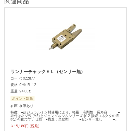
関連商品
ランナーチャックＥＬ（センサー無）
コード: 022877
規格: CHK-EL-12
重量: 94.00g
ポイント対象
在庫: 在庫あり
特徴 ●超ジュラルミン材使用により、軽量・高剛性・長寿命 ●
取付はネジ穴 (M5) とジャングルジムシリーズ ф12 接続コネクタの選
択が可能です。仕様 ●構造：単動型 ●センサー無し ●..
￥15,180円