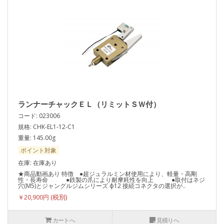
ランナーチャックＥＬ（リミットＳＷ付）
コード: 023006
規格: CHK-EL1-12-C1
重量: 145.00g
ポイント対象
在庫: 在庫あり
★商品動画あり 特徴 ●超ジュラルミン材使用により、軽量・高剛
性・長寿命 ●鉄製の爪により耐摩耗性を向上 ●取付はネジ
穴(M5)とジャングルジムシリーズ ф12 接続コネクタの選択が..
￥20,900円
カートへ
見積りへ