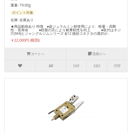
重量: 79.00g
ポイント対象
在庫: 在庫あり
★商品動画あり 特徴 ●超ジュラルミン材使用により、軽量・高剛
性・長寿命 ●鉄製の爪により耐摩耗性を向上 ●取付はネジ
穴(M4)とジャングルジムシリーズ ф12 接続コネクタの選択が..
￥22,000円
カートへ
見積りへ
DXF
IGES
STEP