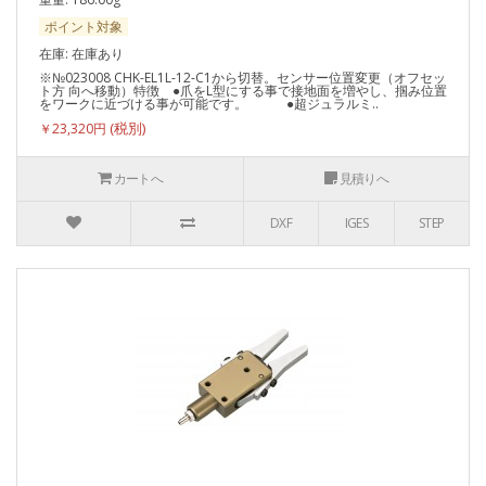
ポイント対象
在庫: 在庫あり
※№023008 CHK-EL1L-12-C1から切替。センサー位置変更（オフセッ
ト方 向へ移動）特徴 ●爪をL型にする事で接地面を増やし、掴み位置
をワークに近づける事が可能です。 ●超ジュラルミ..
￥23,320円
カートへ
見積りへ
DXF
IGES
STEP