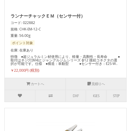
ランナーチャックＥＭ（センサー付）
コード: 022882
規格: CHK-EM-12-C
重量: 56.00g
ポイント対象
在庫: 在庫あり
特徴 ●超ジュラルミン材使用により、軽量・高剛性・長寿命 ●
取付はネジ穴(M4)とジャングルジムシリーズ ф12 接続コネクタの選
択が可能です。仕様 ●構造：単動型 ●センサー付き：E2S-W..
￥22,000円
カートへ
見積りへ
DXF
IGES
STEP