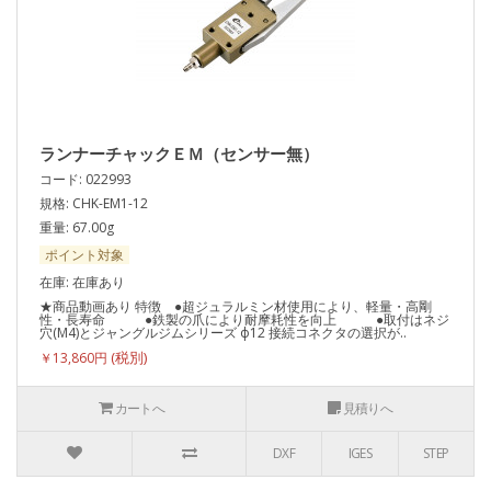
ランナーチャックＥＭ（センサー無）
コード: 022993
規格: CHK-EM1-12
重量: 67.00g
ポイント対象
在庫: 在庫あり
★商品動画あり 特徴 ●超ジュラルミン材使用により、軽量・高剛
性・長寿命 ●鉄製の爪により耐摩耗性を向上 ●取付はネジ
穴(M4)とジャングルジムシリーズ ф12 接続コネクタの選択が..
￥13,860円
カートへ
見積りへ
DXF
IGES
STEP