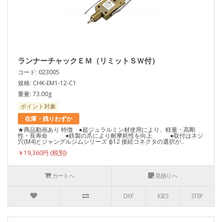
ランナーチャックＥＭ（リミットＳＷ付）
コード: 023005
規格: CHK-EM1-12-C1
重量: 73.00g
ポイント対象
在庫・残りわずか
★商品動画あり 特徴 ●超ジュラルミン材使用により、軽量・高剛
性・長寿命 ●鉄製の爪により耐摩耗性を向上 ●取付はネジ
穴(M4)とジャングルジムシリーズ ф12 接続コネクタの選択が..
￥19,360円
カートへ
見積りへ
DXF
IGES
STEP