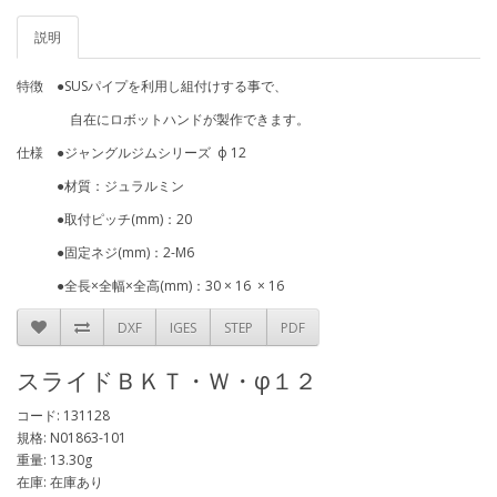
説明
特徴 ●SUSパイプを利用し組付けする事で、
自在にロボットハンドが製作できます。
仕様 ●ジャングルジムシリーズ ф 12
●材質：ジュラルミン
●取付ピッチ(mm)：20
●固定ネジ(mm)：2-M6
●全長×全幅×全高(mm)：30 × 16 × 16
DXF
IGES
STEP
PDF
スライドＢＫＴ・Ｗ・φ１２
コード: 131128
規格: N01863-101
重量: 13.30g
在庫: 在庫あり