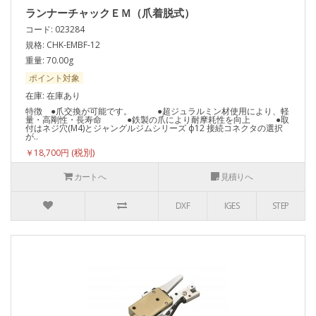
ランナーチャックＥＭ（爪着脱式）
コード: 023284
規格: CHK-EMBF-12
重量: 70.00g
ポイント対象
在庫: 在庫あり
特徴 ●爪交換が可能です。 ●超ジュラルミン材使用により、軽
量・高剛性・長寿命 ●鉄製の爪により耐摩耗性を向上 ●取
付はネジ穴(M4)とジャングルジムシリーズ ф12 接続コネクタの選択
が..
￥18,700円
カートへ
見積りへ
DXF
IGES
STEP