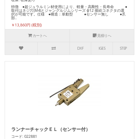
特徴 ●超ジュラルミン材使用により、軽量・高剛性・長寿命 ●
取付はネジ穴(M4)とジャングルジムシリーズ ф12 接続コネクタの選
択が可能です。仕様 ●構造：単動型 ●センサー無し ●爪
部..
￥13,860円
カートへ
見積りへ
DXF
IGES
STEP
ランナーチャックＥＬ（センサー付）
コード: 022881