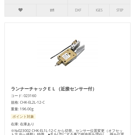
DXF
IGES
STEP
ランナーチャックＥＬ（近接センサー付）
コード: 023160
規格: CHK-EL2L-12-C
重量: 196.00g
ポイント対象
在庫: 在庫あり
※№023002 CHK-EL1L-12-C から切替。センサー位置変更（オフセッ
ト方 向へ移動）特徴 ●爪をL型にする事で接地面を増やし、掴み位置