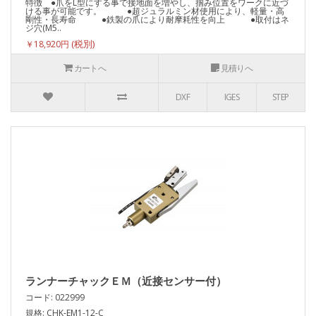
特徴 ●爪をL型にする事で接地面を増やし、掴み位置をワークに近づ
ける事が可能です。 ●超ジュラルミン材使用により、軽量・高
剛性・長寿命 ●鉄製の爪により耐摩耗性を向上 ●取付はネ
ジ穴(M5..
￥18,920円
カートへ
見積りへ
DXF
IGES
STEP
ランナーチャックＥＭ（近接センサー付）
コード: 022999
規格: CHK-EM1-12-C