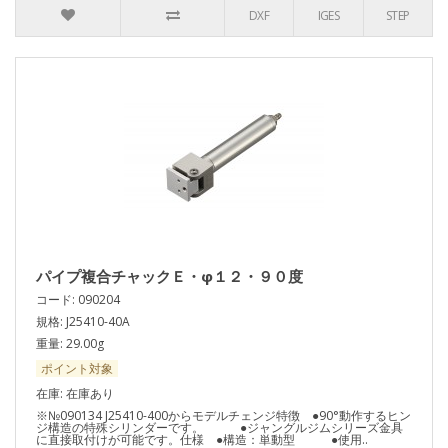
DXF
IGES
STEP
パイプ複合チャックＥ・φ１２・９０度
コード: 090204
規格: J25410-40A
重量: 29.00g
ポイント対象
在庫: 在庫あり
※№090134 J25410-400からモデルチェンジ特徴 ●90°動作するヒン
ジ構造の特殊シリンダーです。 ●ジャングルジムシリーズ金具
に直接取付けが可能です。仕様 ●構造：単動型 ●使用..