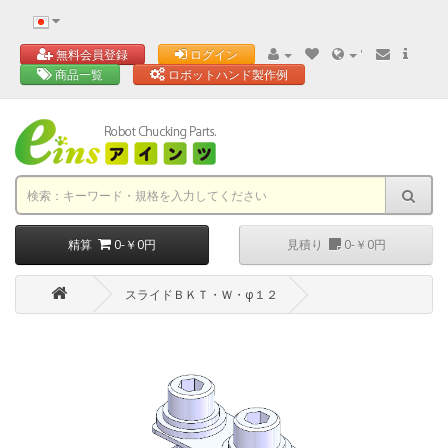
'
無料会員登録
ログイン
商品一覧
ロボットハンド製作例
精算
0-￥0円
見積り
0-￥0円
スライドＢＫＴ・Ｗ・φ１２