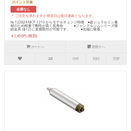
ポイント対象
在庫なし
＊ ご注文を承れますが発送日は後日連絡となります。
№ 122824 MCP-1210 からモデルチェンジ特徴 ●超ジュラルミン素
材のため軽量で剛性が高く長寿命 ●ジャングルジムシリーズ接
続金具 (ф12) に直接取付が可能です。 ●先端に吸着..
￥2,450円
カートへ
見積りへ
DXF
IGES
STEP