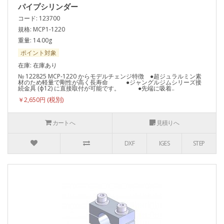
パイプシリンダー
コード: 123700
規格: MCP1-1220
重量: 14.00g
ポイント対象
在庫: 在庫あり
№ 122825 MCP-1220 からモデルチェンジ特徴 ●超ジュラルミン素
材のため軽量で剛性が高く長寿命 ●ジャングルジムシリーズ接
続金具 (ф12) に直接取付が可能です。 ●先端に吸着..
￥2,650円
カートへ
見積りへ
DXF
IGES
STEP