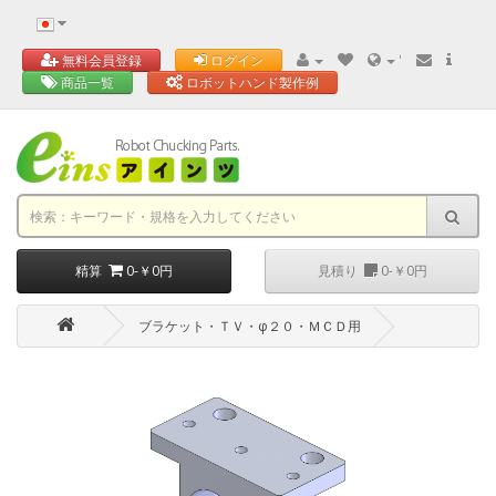
'
無料会員登録
ログイン
商品一覧
ロボットハンド製作例
精算
0-￥0円
見積り
0-￥0円
ブラケット・ＴＶ・φ２０・ＭＣＤ用