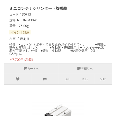
ミニコンテナシリンダー・複動型
コード: 130713
規格: NCON-M30W
重量: 175.00g
ポイント対象
在庫: 在庫あり
特徴 ●コンパクトボディで回り止めガイド付きです。 ●円滑な
動作を実現しました。 ●作動限・復帰限用オートスイッチの装
着が可能です。仕様 ●構造：複動型 ●使用空気圧：0.3～
0.5Mpa..
￥7,700円
カートへ
見積りへ
DXF
IGES
STEP