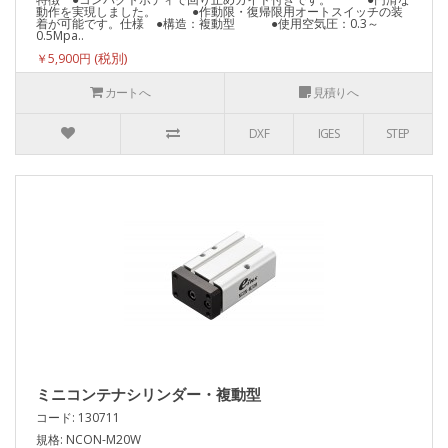
動作を実現しました。 ●作動限・復帰限用オートスイッチの装
着が可能です。仕様 ●構造：複動型 ●使用空気圧：0.3～
0.5Mpa..
￥5,900円
カートへ
見積りへ
DXF
IGES
STEP
ミニコンテナシリンダー・複動型
コード: 130711
規格: NCON-M20W