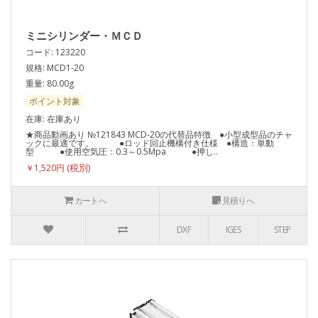
ミニシリンダー・ＭＣＤ
コード: 123220
規格: MCD1-20
重量: 80.00g
ポイント対象
在庫: 在庫あり
★商品動画あり №121843 MCD-20の代替品特徴 ●小型成型品のチャ
ックに最適です。 ●ロッド回止機構付き仕様 ●構造：単動
型 ●使用空気圧：0.3～0.5Mpa ●押し..
￥1,520円
カートへ
見積りへ
DXF
IGES
STEP