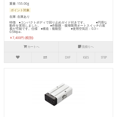
重量: 155.00g
ポイント対象
在庫: 在庫あり
特徴 ●コンパクトボディで回り止めガイド付きです。 ●円滑な
動作を実現しました。 ●作動限・復帰限用オートスイッチの装
着が可能です。仕様 ●構造：複動型 ●使用空気圧：0.3～
0.5Mpa..
￥7,400円
カートへ
見積りへ
DXF
IGES
STEP