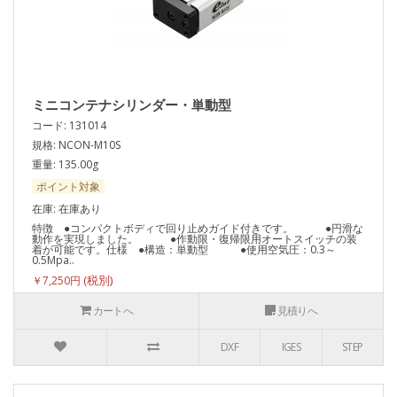
ミニコンテナシリンダー・単動型
コード: 131014
規格: NCON-M10S
重量: 135.00g
ポイント対象
在庫: 在庫あり
特徴 ●コンパクトボディで回り止めガイド付きです。 ●円滑な
動作を実現しました。 ●作動限・復帰限用オートスイッチの装
着が可能です。仕様 ●構造：単動型 ●使用空気圧：0.3～
0.5Mpa..
￥7,250円
カートへ
見積りへ
DXF
IGES
STEP