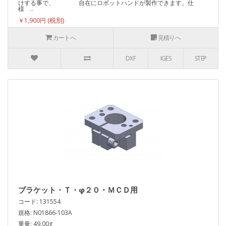
けする事で、 自在にロボットハンドが製作できます。仕
様 ..
￥1,900円
カートへ
見積りへ
DXF
IGES
STEP
ブラケット・Ｔ・φ２０・ＭＣＤ用
コード: 131554
規格: N01866-103A
重量: 49.00g