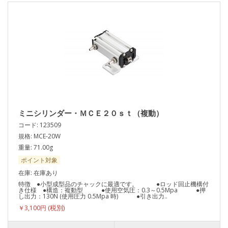
ミニシリンダー・ＭＣＥ２０ｓｔ（複動）
コード: 123509
規格: MCE-20W
重量: 71.00g
ポイント対象
在庫: 在庫あり
特徴 ●小型成型品のチャックに最適です。 ●ロッド回止機構付
き仕様 ●構造：複動型 ●使用空気圧：0.3～0.5Mpa ●押
し出力：130N (使用圧力 0.5Mpa 時) ●引き出力..
￥3,100円