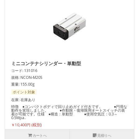
ミニコンテナシリンダー・単動型
コード: 131016
規格: NCON-M20S
重量: 155.00g
ポイント対象
在庫: 在庫あり
特徴 ●コンパクトボディで回り止めガイド付きです。 ●円滑な
動作を実現しました。 ●作動限・復帰限用オートスイッチの装
着が可能です。仕様 ●構造：単動型 ●使用空気圧：0.3～
0.5Mpa..
￥10,400円
カートへ
見積りへ