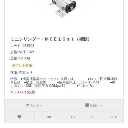
ミニシリンダー・ＭＣＥ１０ｓｔ（複動）
コード: 123508
規格: MCE-10W
重量: 62.00g
ポイント対象
在庫: 在庫あり
特徴 ●小型成型品のチャックに最適です。 ●ロッド回止機構付
き仕様 ●構造：複動型 ●使用空気圧：0.3～0.5Mpa ●押
し出力：130N (使用圧力 0.5Mpa 時) ●引き出力..
￥3,000円
カートへ
見積りへ
DXF
IGES
STEP