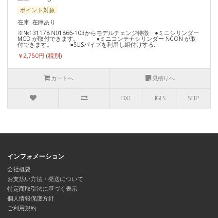
ポイント対象
在庫: 在庫あり
※№131178 N01866-103からモデルチェンジ特徴 ●ミニシリンダー
MCD が取付できます。 ●ミニコンテナシリンダー NCON が取
付できます。 ●SUSパイプを利用し組付けする..
￥2,750円
カートへ
見積りへ
DXF
IGES
STEP
インフォメーション
会社概要
お支払い方法・発送について
特定商取引法に基づく表示
個人情報保護方針
ご利用規約