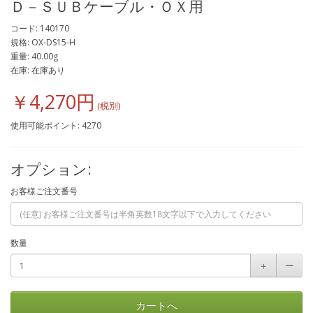
Ｄ－ＳＵＢケーブル・ＯＸ用
コード: 140170
規格: OX-DS15-H
重量: 40.00g
在庫: 在庫あり
￥4,270円
使用可能ポイント: 4270
オプション:
お客様ご注文番号
数量
＋
ー
カートへ