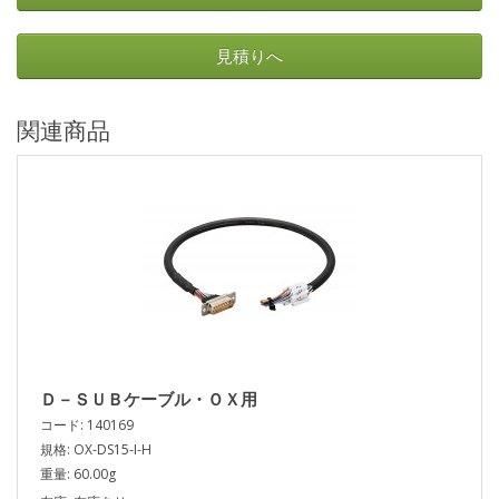
見積りへ
関連商品
Ｄ－ＳＵＢケーブル・ＯＸ用
コード: 140169
規格: OX-DS15-I-H
重量: 60.00g