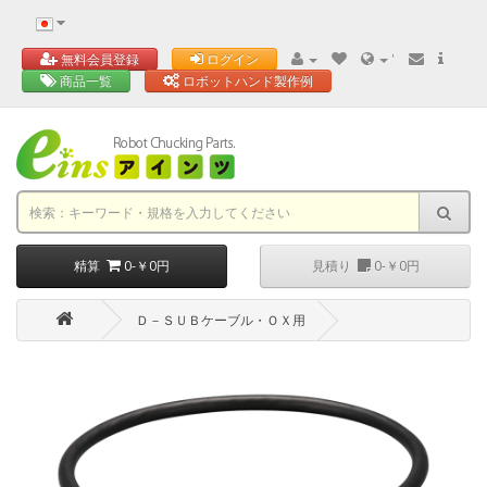
'
無料会員登録
ログイン
商品一覧
ロボットハンド製作例
精算
0-￥0円
見積り
0-￥0円
Ｄ－ＳＵＢケーブル・ＯＸ用