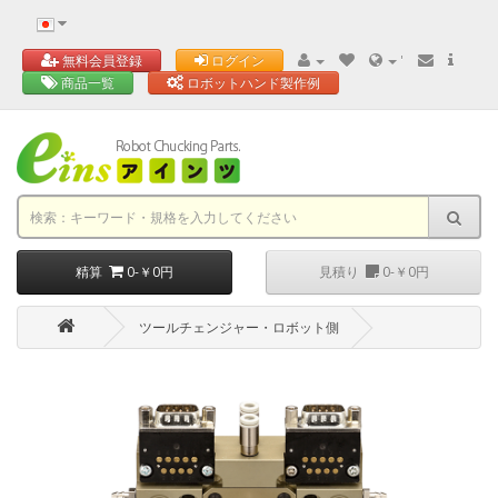
'
無料会員登録
ログイン
商品一覧
ロボットハンド製作例
精算
0-￥0円
見積り
0-￥0円
ツールチェンジャー・ロボット側