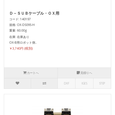
Ｄ－ＳＵＢケーブル・ＯＸ用
コード: 140197
規格: OX-DS09S-H
重量: 60.00g
在庫: 在庫あり
OX-B用ロボット側..
￥3,740円
カートへ
見積りへ
DXF
IGES
STEP