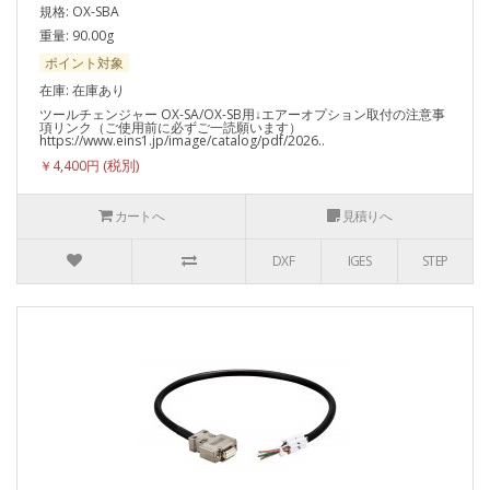
規格: OX-SBA
重量: 90.00g
ポイント対象
在庫: 在庫あり
ツールチェンジャー OX-SA/OX-SB用↓エアーオプション取付の注意事
項リンク（ご使用前に必ずご一読願います）
https://www.eins1.jp/image/catalog/pdf/2026..
￥4,400円
カートへ
見積りへ
DXF
IGES
STEP