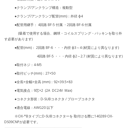
●クランプ/アンクランプ構造：複動型
●クランプ/アンクランプ配管(mm)：外径 ф4
●配管用継手： 4回路 BF-5 付属 ・2回路 BF-6 付属
(吸着で使用する場合、鋼球・コイルスプリング・パッキンを取り外
す必要があります)
●配管(mm)： 2回路 BF-6 ・・・内径 ф3～4 (材質により異なります)
4回路 BF-5 ・・・内径 ф2～2.7 (材質により異なります)
●取付ネジ：4-M5
●取付ピッチ(mm)：27×50
●全長×全幅×全高 (mm)：92×39.5×83
●電気接点：9芯×2 (2A DC24V Max)
●コネクタ形状：D-SUBコネクタ / プローブコネクタ
●適合電線：AWG20 以下
※OX-*BタイプにD-SUBコネクターを 取付ける際に140289 OX-
DS09CNPが必要です。