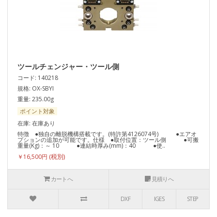
ツールチェンジャー・ツール側
コード: 140218
規格: OX-SBYI
重量: 235.00g
ポイント対象
在庫: 在庫あり
特徴 ●独自の離脱機構搭載です。(特許第4126074号) ●エアオ
プションの追加が可能です。仕様 ●取付位置：ツール側 ●可搬
重量(Kg)：～ 10 ●連結時厚み(mm)：40 ●使..
￥16,500円
カートへ
見積りへ
DXF
IGES
STEP