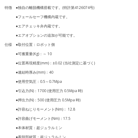
特徴 ●独自の離脱機構搭載です。(特許第4126074号)
●フェールセーフ機構内蔵です。
●エアチェッキ弁内蔵です。
●エアオプションの追加が可能です。
仕様 ●取付位置：ロボット側
●可搬重量(Kg)：～ 10
●位置再現精度(mm)：±0.02 (当社測定に基づく)
●連結時厚み(mm)：40
●使用空気圧：0.5～0.7Mpa
●引込力(N)：1700 (使用圧力 0.5Mpa 時)
●押出力(N)：500 (使用圧力 0.5Mpa 時)
●許容ねじりモーメント(Nm)： 12.8
●許容曲げモーメント(Nm)：17.5
●本体材質：超ジュラルミン
●着脱部材質：超ジュラルミン