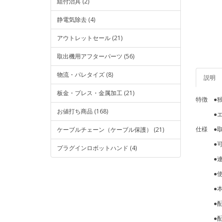
組付治具 (2)
静電気除去 (4)
アウトレットセール (21)
取出機用アフターパーツ (56)
物流・パレタイズ (8)
説明
板金・プレス・金属加工 (21)
特徴 ●独
お値打ち商品 (168)
●エア
仕様 ●
ケーブルチェーン（ケーブル保護） (21)
●可搬重
プラグインロボットハンド (4)
●連結時
●使用空
●本体
●配管用継
●配管(m