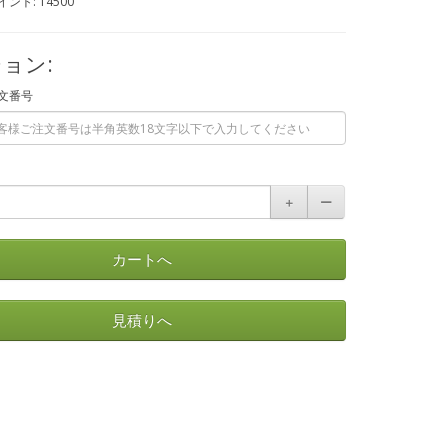
ント: 14500
ョン:
文番号
＋
ー
カートへ
見積りへ