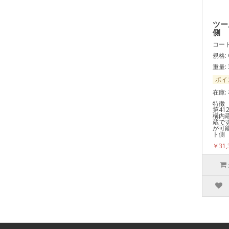
ツー
側
コード:
規格: 
重量: 
ポイ
在庫:
特徴
第41
構内
蔵で
が可
ト側
￥31,