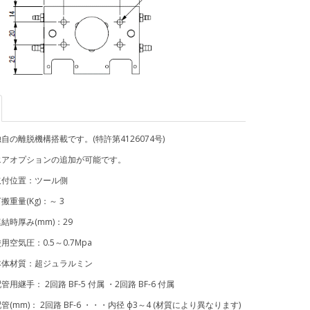
自の離脱機構搭載です。(特許第4126074号)
オプションの追加が可能です。
取付位置：ツール側
量(Kg)：～ 3
厚み(mm)：29
気圧：0.5～0.7Mpa
材質：超ジュラルミン
手： 2回路 BF-5 付属 ・2回路 BF-6 付属
m)： 2回路 BF-6 ・・・内径 ф3～4 (材質により異なります)