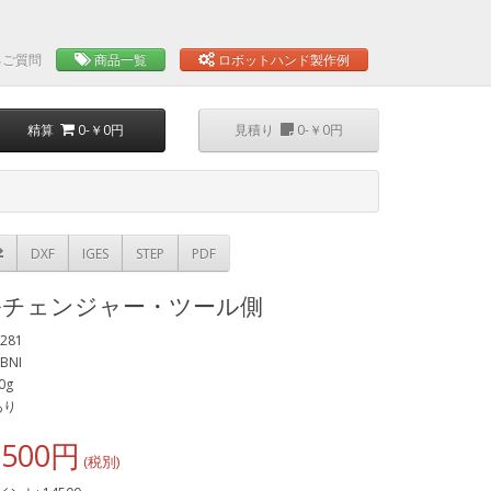
るご質問
商品一覧
ロボットハンド製作例
精算
0-￥0円
見積り
0-￥0円
DXF
IGES
STEP
PDF
ルチェンジャー・ツール側
281
BNI
0g
あり
,500円