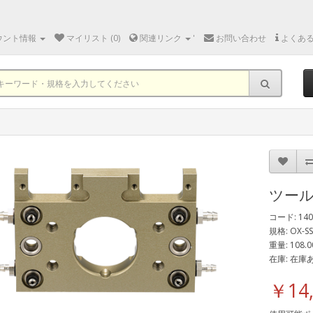
ウント情報
マイリスト (0)
関連リンク
'
お問い合わせ
よくあ
ツー
コード: 140
規格: OX-SS
重量: 108.0
在庫: 在庫
￥14