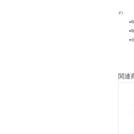
2回路 
す)
●取付ネ
●取付ピ
●全長×全
関連