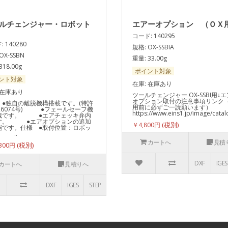
ルチェンジャー・ロボット
エアーオプション （ＯＸ
コード: 140295
 140280
規格: OX-SSBIA
OX-SSBN
重量: 33.00g
318.00g
ポイント対象
ント対象
在庫: 在庫あり
 在庫あり
ツールチェンジャー OX-SSBI用↓
オプション取付の注意事項リンク
 ●独自の離脱機構搭載です。(特許
用前に必ずご一読願います）
26074号) ●フェールセーフ機
https://www.eins1.jp/image/cata
蔵です。 ●エアチェッキ弁内
す。 ●エアオプションの追加
￥4,800円
能です。仕様 ●取付位置：ロボッ
 ..
カートへ
見積
300円
DXF
IGES
カートへ
見積りへ
DXF
IGES
STEP