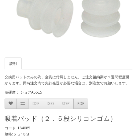
説明
交換用パットのみの為、金具は付属しません。ご注文後納期が１週間程度掛
かります。同時注文内で先行発送が必要な場合は、別注文でお願いします。
※硬度： ショアA55±5
DXF
IGES
STEP
PDF
吸着パッド（２．５段シリコンゴム）
コード: 184085
規格: SFG 18 SI