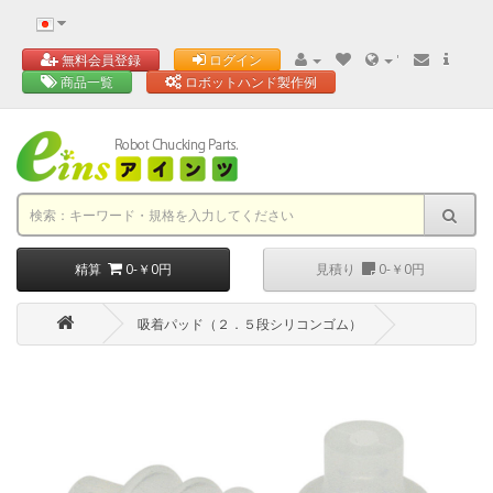
'
無料会員登録
ログイン
商品一覧
ロボットハンド製作例
精算
0-￥0円
見積り
0-￥0円
吸着パッド（２．５段シリコンゴム）