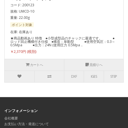
コード: 200123
規格: UMCD-10
重量: 22.00g
ポイント対象
在庫: 在庫あり
★商品動画あり 特徴 ●小型成型品のチャックに最適です。 ●
ロッド回止機構付き仕様 ●構造：単動型 ●使用空気圧：0.3～
0.5Mpa ●出力：24N (使用圧力 0.5Mpa ..
￥2,370円
カートへ
見積りへ
DXF
IGES
STEP
インフォメーション
会社概要
お支払い方法・発送について