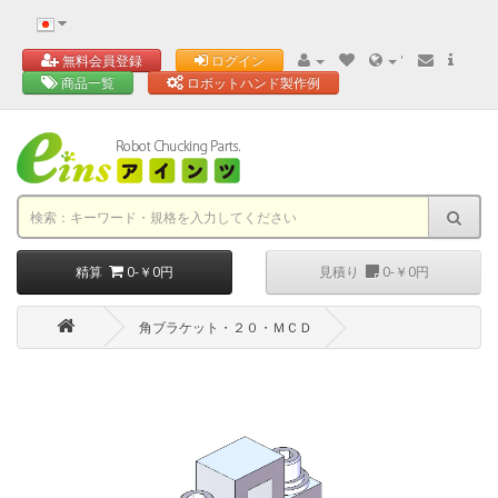
'
無料会員登録
ログイン
商品一覧
ロボットハンド製作例
精算
0-￥0円
見積り
0-￥0円
角ブラケット・２０・ＭＣＤ