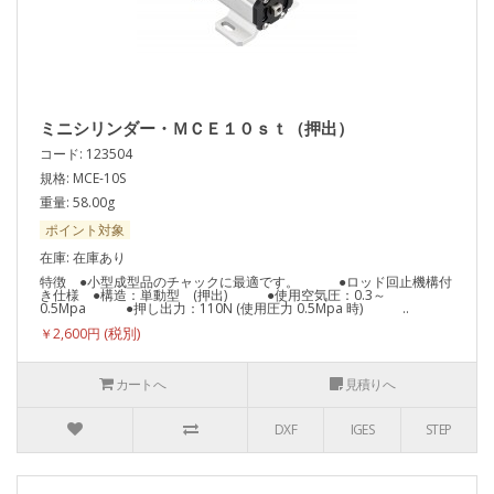
ミニシリンダー・ＭＣＥ１０ｓｔ（押出）
コード: 123504
規格: MCE-10S
重量: 58.00g
ポイント対象
在庫: 在庫あり
特徴 ●小型成型品のチャックに最適です。 ●ロッド回止機構付
き仕様 ●構造：単動型 (押出) ●使用空気圧：0.3～
0.5Mpa ●押し出力：110N (使用圧力 0.5Mpa 時) ..
￥2,600円
カートへ
見積りへ
DXF
IGES
STEP