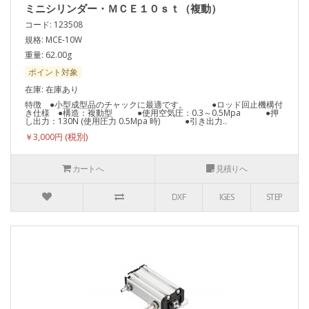
ミニシリンダー・ＭＣＥ１０ｓｔ（複動）
コード: 123508
規格: MCE-10W
重量: 62.00g
ポイント対象
在庫: 在庫あり
特徴 ●小型成型品のチャックに最適です。 ●ロッド回止機構付
き仕様 ●構造：複動型 ●使用空気圧：0.3～0.5Mpa ●押
し出力：130N (使用圧力 0.5Mpa 時) ●引き出力..
￥3,000円
カートへ
見積りへ
DXF
IGES
STEP