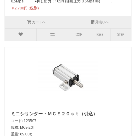
0.5Mpa ●押し出力：105N (使用圧力 0.5Mpa 時) ..
￥2,700円
カートへ
見積りへ
DXF
IGES
STEP
ミニシリンダー・ＭＣＥ２０ｓｔ（引込）
コード: 123507
規格: MCE-20T
重量: 69.00g