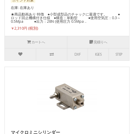
ポイント対象
在庫: 在庫あり
★商品動画あり 特徴 ●小型成型品のチャックに最適です。 ●
ロッド回止機構付き仕様 ●構造：単動型 ●使用空気圧：0.3～
0.5Mpa ●出力：28N (使用圧力 0.5Mpa ..
￥2,310円
カートへ
見積りへ
DXF
IGES
STEP
マイクロミニシリンダー