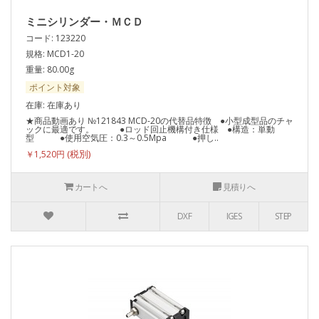
ミニシリンダー・ＭＣＤ
コード: 123220
規格: MCD1-20
重量: 80.00g
ポイント対象
在庫: 在庫あり
★商品動画あり №121843 MCD-20の代替品特徴 ●小型成型品のチャ
ックに最適です。 ●ロッド回止機構付き仕様 ●構造：単動
型 ●使用空気圧：0.3～0.5Mpa ●押し..
￥1,520円
カートへ
見積りへ
DXF
IGES
STEP