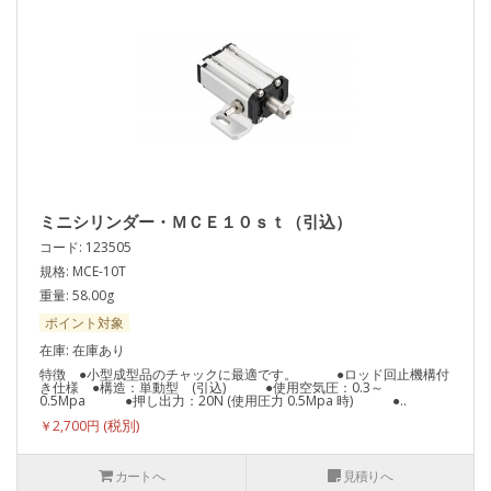
ミニシリンダー・ＭＣＥ１０ｓｔ（引込）
コード: 123505
規格: MCE-10T
重量: 58.00g
ポイント対象
在庫: 在庫あり
特徴 ●小型成型品のチャックに最適です。 ●ロッド回止機構付
き仕様 ●構造：単動型 (引込) ●使用空気圧：0.3～
0.5Mpa ●押し出力：20N (使用圧力 0.5Mpa 時) ●..
￥2,700円
カートへ
見積りへ