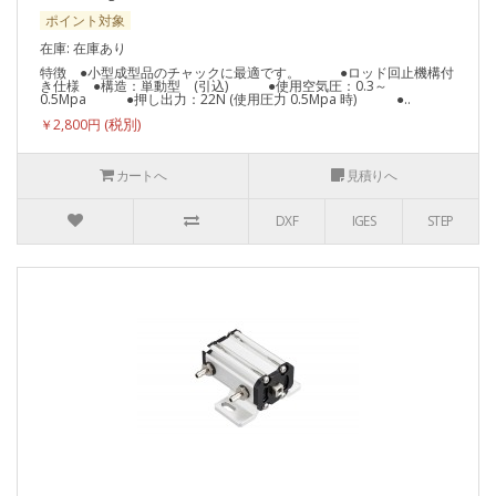
ポイント対象
在庫: 在庫あり
特徴 ●小型成型品のチャックに最適です。 ●ロッド回止機構付
き仕様 ●構造：単動型 (引込) ●使用空気圧：0.3～
0.5Mpa ●押し出力：22N (使用圧力 0.5Mpa 時) ●..
￥2,800円
カートへ
見積りへ
DXF
IGES
STEP