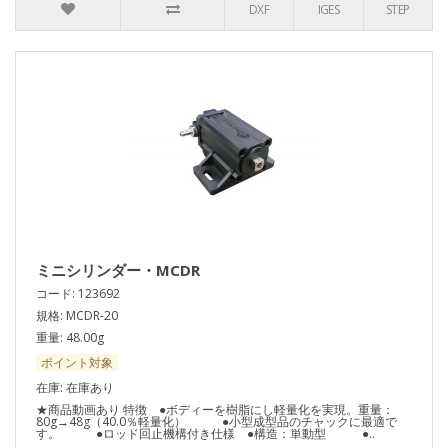
DXF
IGES
STEP
ミニシリンダー・MCDR
コード: 123692
規格: MCDR-20
重量: 48.00g
ポイント対象
在庫: 在庫あり
★商品動画あり 特徴 ●ボディーを樹脂にし軽量化を実現。重量：
80g→48g（40.0％軽量化） ●小型成型品のチャックに最適で
す。 ●ロッド回止機構付き仕様 ●構造：単動型 ●..