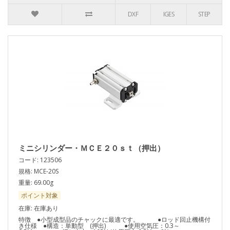
DXF
IGES
STEP
ミニシリンダー・ＭＣＥ２０ｓｔ（押出）
コード: 123506
規格: MCE-20S
重量: 69.00g
ポイント対象
在庫: 在庫あり
特徴 ●小型成型品のチャックに最適です。 ●ロッド回止機構付
き仕様 ●構造：単動型 (押出) ●使用空気圧：0.3～