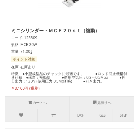
ミニシリンダー・ＭＣＥ２０ｓｔ（複動）
コード: 123509
規格: MCE-20W
重量: 71.00g
ポイント対象
在庫: 在庫あり
特徴 ●小型成型品のチャックに最適です。 ●ロッド回止機構付
き仕様 ●構造：複動型 ●使用空気圧：0.3～0.5Mpa ●押
し出力：130N (使用圧力 0.5Mpa 時) ●引き出力..
￥3,100円
カートへ
見積りへ
DXF
IGES
STEP