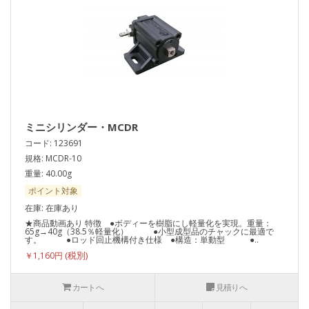
ミニシリンダー・MCDR
コード: 123691
規格: MCDR-10
重量: 40.00g
ポイント対象
在庫: 在庫あり
★商品動画あり 特徴 ●ボディーを樹脂にし軽量化を実現。重量：
65g→40g（38.5％軽量化） ●小型成型品のチャックに最適で
す。 ●ロッド回止機構付き仕様 ●構造：単動型 ●..
￥1,160円
カートへ
見積りへ