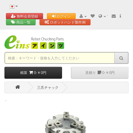
'
無料会員登録
ログイン
商品一覧
ロボットハンド製作例
精算
0-￥0円
見積り
0-￥0円
三爪チャック