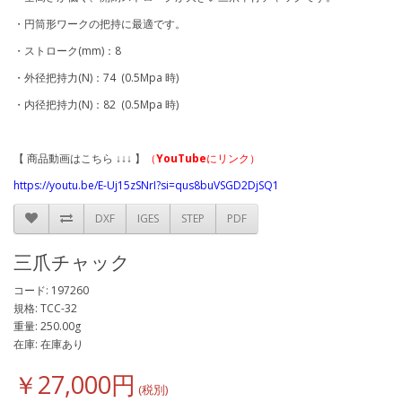
・円筒形ワークの把持に最適です。
・ストローク(mm)：8
・外径把持力(N)：74 (0.5Mpa 時)
・内径把持力(N)：82 (0.5Mpa 時)
【 商品動画はこちら ↓↓↓ 】
（
YouTube
にリンク）
https://youtu.be/E-Uj15zSNrI?si=qus8buVSGD2DjSQ1
DXF
IGES
STEP
PDF
三爪チャック
コード: 197260
規格: TCC-32
重量: 250.00g
在庫: 在庫あり
￥27,000円