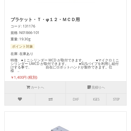
ブラケット・Ｔ・φ１２・ＭＣＤ用
コード: 131176
規格: N01866-101
重量: 19.30g
ポイント対象
在庫: 在庫あり
特徴 ●ミニシリンダー MCD が取付できます。 ●マイクロミニ
シリンダー UMCD が取付できます。 ●SUSパイプを利用し組付
けする事で、 自在にロボットハンドが製作できます。仕
様 ..
￥1,400円
カートへ
見積りへ
DXF
IGES
STEP