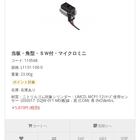
当板・角型・ＳＷ付・マイクロミニ
コード: 110568
規格: L1131-100-0
重量: 23.00g
ポイント対象
在庫: 在庫あり
材質：ニトリルゴム対象シリンダー：UMCD､MCP1-12ｼﾘｰｽﾞ使用セン
サー (030317 D2JW-011-MD)配線：黒 (COM) 青 (NO)&nbs..
￥5,870円
カートへ
見積りへ
DXF
IGES
STEP