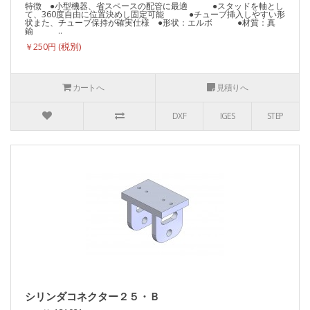
特徴 ●小型機器、省スペースの配管に最適 ●スタッドを軸とし
て、360度自由に位置決めし固定可能 ●チューブ挿入しやすい形
状また、チューブ保持が確実仕様 ●形状：エルボ ●材質：真
鍮 ..
￥250円
カートへ
見積りへ
DXF
IGES
STEP
シリンダコネクター２５・Ｂ