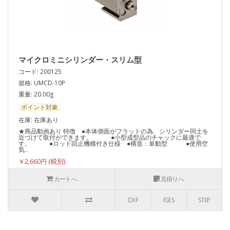
マイクロミニシリンダー・スリム型
コード: 200125
規格: UMCD-10P
重量: 20.00g
ポイント対象
在庫: 在庫あり
★商品動画あり 特徴 ●本体側面がフラットの為、シリンダー同士を
近づけて取付ができます。 ●小型成型品のチャックに最適で
す。 ●ロッド回止機構付き仕様 ●構造：単動型 ●使用空
気..
￥2,660円
カートへ
見積りへ
DXF
IGES
STEP