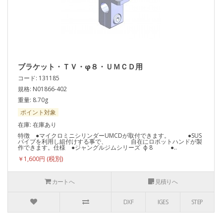
ブラケット・ＴＶ・φ８・ＵＭＣＤ用
コード: 131185
規格: N01866-402
重量: 8.70g
ポイント対象
在庫: 在庫あり
特徴 ●マイクロミニシリンダーUMCDが取付できます。 ●SUS
パイプを利用し組付けする事で、 自在にロボットハンドが製
作できます。仕様 ●ジャングルジムシリーズ ф 8 ●..
￥1,600円
カートへ
見積りへ
DXF
IGES
STEP