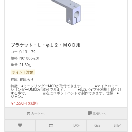
ブラケット・Ｌ・φ１２・ＭＣＤ用
コード: 131179
規格: N01866-201
重量: 21.80g
ポイント対象
在庫: 在庫あり
特徴 ●ミニシリンダーMCDが取付できます。 ●マイクロミニ
シリンダーUMCDが取付できます。 ●SUSパイプを利用し組付け
する事で、 自在にロボットハンドが製作できます。仕様 ●
ジャン..
￥1,550円
カートへ
見積りへ
DXF
IGES
STEP