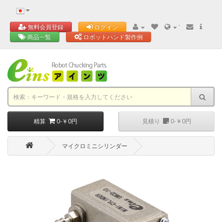
'
無料会員登録
ログイン
商品一覧
ロボットハンド製作例
精算
0-￥0円
見積り
0-￥0円
マイクロミニシリンダー