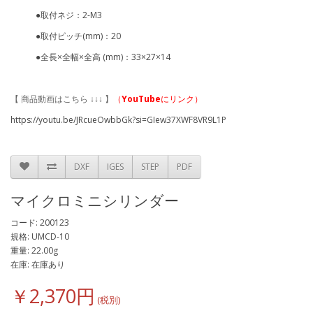
●取付ネジ：2-M3
●取付ピッチ(mm)：20
●全長×全幅×全高 (mm)：33×27×14
【 商品動画はこちら ↓↓↓ 】
（
YouTube
にリンク）
https://youtu.be/JRcueOwbbGk?si=GIew37XWF8VR9L1P
DXF
IGES
STEP
PDF
マイクロミニシリンダー
コード: 200123
規格: UMCD-10
重量: 22.00g
在庫: 在庫あり
￥2,370円