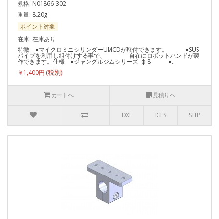
規格: N01866-302
重量: 8.20g
ポイント対象
在庫: 在庫あり
特徴 ●マイクロミニシリンダーUMCDが取付できます。 ●SUS
パイプを利用し組付けする事で、 自在にロボットハンドが製
作できます。仕様 ●ジャングルジムシリーズ ф 8 ●..
￥1,400円
カートへ
見積りへ
DXF
IGES
STEP