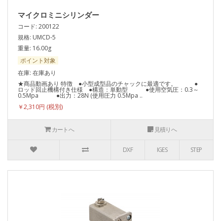
マイクロミニシリンダー
コード: 200122
規格: UMCD-5
重量: 16.00g
ポイント対象
在庫: 在庫あり
★商品動画あり 特徴 ●小型成型品のチャックに最適です。 ●
ロッド回止機構付き仕様 ●構造：単動型 ●使用空気圧：0.3～
0.5Mpa ●出力：28N (使用圧力 0.5Mpa ..
￥2,310円
カートへ
見積りへ
DXF
IGES
STEP