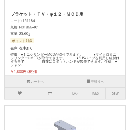
ブラケット・ＴＶ・φ１２・ＭＣＤ用
コード: 131184
規格: N01866-401
重量: 25.60g
ポイント対象
在庫: 在庫あり
特徴 ●ミニシリンダーMCDが取付できます。 ●マイクロミニ
シリンダーUMCDが取付できます。 ●SUSパイプを利用し組付け
する事で、 自在にロボットハンドが製作できます。仕様 ●
ジャン..
￥1,800円
カートへ
見積りへ
DXF
IGES
STEP