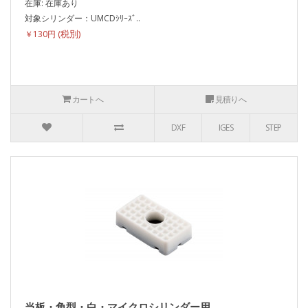
在庫: 在庫あり
対象シリンダー：UMCDｼﾘｰｽﾞ..
￥130円
カートへ
見積りへ
DXF
IGES
STEP
当板・角型・白・マイクロシリンダー用