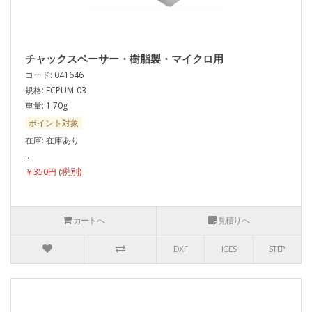
チャックスペーサー・樹脂製・マイクロ用
コード: 041646
規格: ECPUM-03
重量: 1.70g
ポイント対象
在庫: 在庫あり
..
￥350円
カートへ
見積りへ
DXF
IGES
STEP