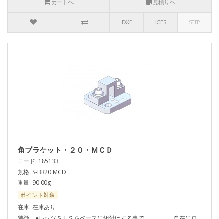
カートへ
見積りへ
DXF
IGES
STEP
角ブラケット・２０・ＭＣＤ
コード: 185133
規格: S-BR20 MCD
重量: 90.00g
ポイント対象
在庫: 在庫あり
特徴 ●レッツＳＵＳをベースに組付けする事で、 自在にロ