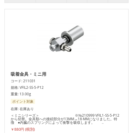
吸着金具・ミニ用
コード: 211031
規格: VFIL2-SS-5-P12
重量: 13.00g
ポイント対象
在庫: 在庫あり
＜ミニシリーズ＞ ※№210999 VFIL1-SS-5-P12
から切替。金具類への接続部分が13MM→18 MMになりました。特
徴 ●内臓のスプリングによって衝撃を吸収します。 ..
￥880円