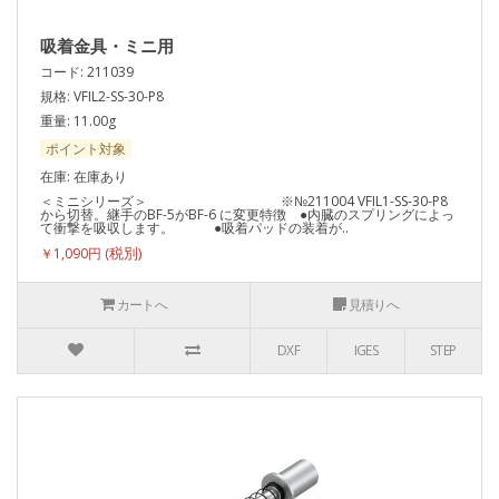
吸着金具・ミニ用
コード: 211039
規格: VFIL2-SS-30-P8
重量: 11.00g
ポイント対象
在庫: 在庫あり
＜ミニシリーズ＞ ※№211004 VFIL1-SS-30-P8
から切替。継手のBF-5がBF-6 に変更特徴 ●内臓のスプリングによっ
て衝撃を吸収します。 ●吸着パッドの装着が..
￥1,090円
カートへ
見積りへ
DXF
IGES
STEP