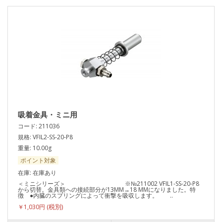
吸着金具・ミニ用
コード: 211036
規格: VFIL2-SS-20-P8
重量: 10.00g
ポイント対象
在庫: 在庫あり
＜ミニシリーズ＞ ※№211002 VFIL1-SS-20-P8
から切替。金具類への接続部分が13MM→18 MMになりました。特
徴 ●内臓のスプリングによって衝撃を吸収します。 ..
￥1,030円