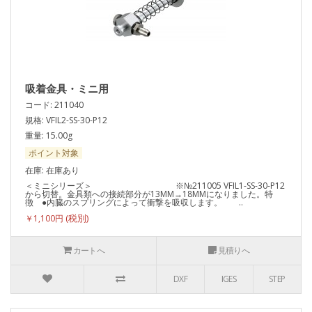
吸着金具・ミニ用
コード: 211040
規格: VFIL2-SS-30-P12
重量: 15.00g
ポイント対象
在庫: 在庫あり
＜ミニシリーズ＞ ※№211005 VFIL1-SS-30-P12
から切替。金具類への接続部分が13MM→18MMになりました。特
徴 ●内臓のスプリングによって衝撃を吸収します。 ..
￥1,100円
カートへ
見積りへ
DXF
IGES
STEP