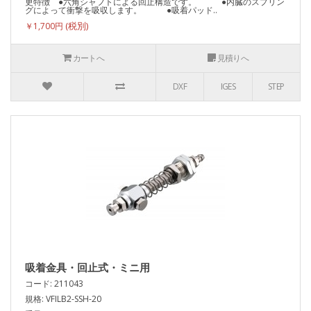
更特徴 ●六角シャフトによる回止構造です。 ●内臓のスプリン
グによって衝撃を吸収します。 ●吸着パッド..
￥1,700円
カートへ
見積りへ
DXF
IGES
STEP
吸着金具・回止式・ミニ用
コード: 211043
規格: VFILB2-SSH-20