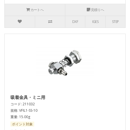
カートへ
見積りへ
DXF
IGES
STEP
吸着金具・ミニ用
コード: 211032
規格: VFIL1-SS-10
重量: 15.00g
ポイント対象