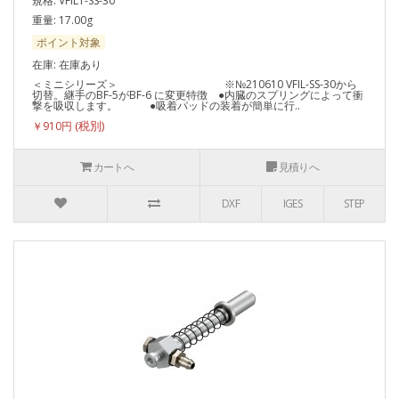
規格: VFIL1-SS-30
重量: 17.00g
ポイント対象
在庫: 在庫あり
＜ミニシリーズ＞ ※№210610 VFIL-SS-30から
切替。継手のBF-5がBF-6 に変更特徴 ●内臓のスプリングによって衝
撃を吸収します。 ●吸着パッドの装着が簡単に行..
￥910円
カートへ
見積りへ
DXF
IGES
STEP