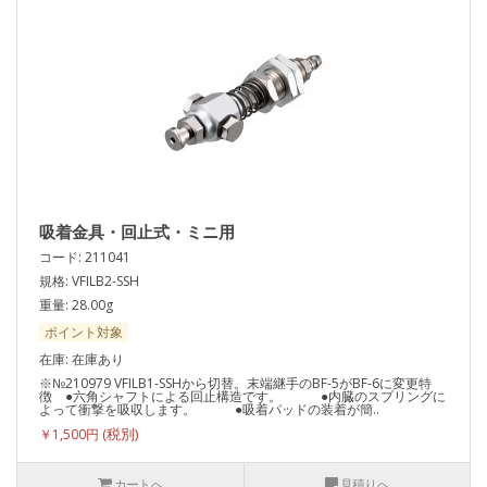
吸着金具・回止式・ミニ用
コード: 211041
規格: VFILB2-SSH
重量: 28.00g
ポイント対象
在庫: 在庫あり
※№210979 VFILB1-SSHから切替。末端継手のBF-5がBF-6に変更特
徴 ●六角シャフトによる回止構造です。 ●内臓のスプリングに
よって衝撃を吸収します。 ●吸着パッドの装着が簡..
￥1,500円
カートへ
見積りへ