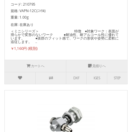
コード: 210795
規格: VAPN-12C(ﾆﾄﾘﾙ)
重量: 1.00g
在庫: 在庫あり
＜ミニシリーズ＞ 特徴 ●対象ワーク：表面が
滑らかで変形のないワーク ●耐油性、耐アルコール性に優れて
います。 ●抜群のフィット感で、ワークの形状や姿勢に柔軟に
追従します。 ..
￥1,160円
カートへ
見積りへ
DXF
IGES
STEP