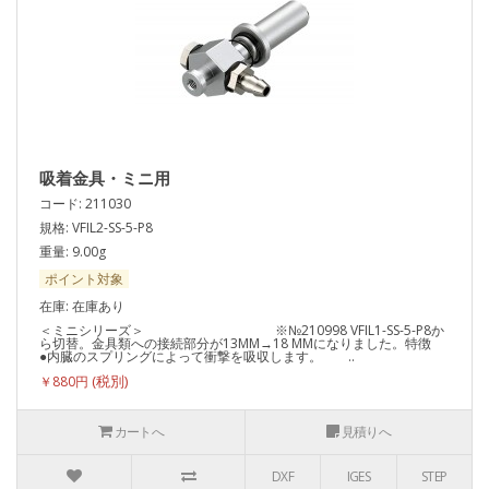
吸着金具・ミニ用
コード: 211030
規格: VFIL2-SS-5-P8
重量: 9.00g
ポイント対象
在庫: 在庫あり
＜ミニシリーズ＞ ※№210998 VFIL1-SS-5-P8か
ら切替。金具類への接続部分が13MM→18 MMになりました。特徴
●内臓のスプリングによって衝撃を吸収します。 ..
￥880円
カートへ
見積りへ
DXF
IGES
STEP