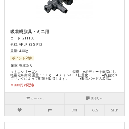
吸着樹脂具・ミニ用
コード: 211105
規格: VFILP-SS-5-P12
重量: 4.00g
ポイント対象
在庫: 在庫あり
＜ミニシリーズ＞ 特徴 ●ボディーを樹脂にし
軽量化を実現 重量： 13 ｇ→ 4 ｇ（ 69.3 ％軽量化） ●内臓のス
プリングによって衝撃を吸収します。 ●吸着パッドの装着..
￥880円
カートへ
見積りへ
DXF
IGES
STEP