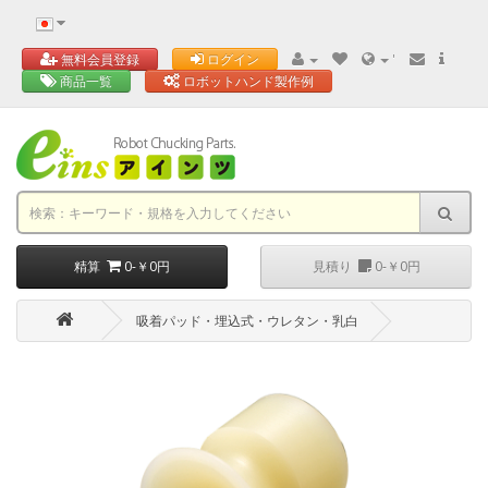
'
無料会員登録
ログイン
商品一覧
ロボットハンド製作例
精算
0-￥0円
見積り
0-￥0円
吸着パッド・埋込式・ウレタン・乳白