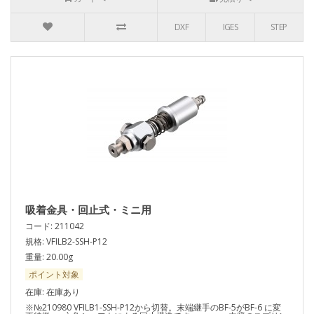
DXF
IGES
STEP
吸着金具・回止式・ミニ用
コード: 211042
規格: VFILB2-SSH-P12
重量: 20.00g
ポイント対象
在庫: 在庫あり
※№210980 VFILB1-SSH-P12から切替。末端継手のBF-5がBF-6 に変