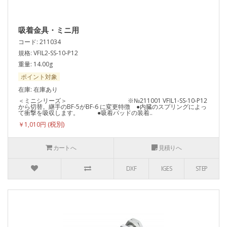
吸着金具・ミニ用
コード: 211034
規格: VFIL2-SS-10-P12
重量: 14.00g
ポイント対象
在庫: 在庫あり
＜ミニシリーズ＞ ※№211001 VFIL1-SS-10-P12
から切替。継手のBF-5がBF-6 に変更特徴 ●内臓のスプリングによっ
て衝撃を吸収します。 ●吸着パッドの装着..
￥1,010円
カートへ
見積りへ
DXF
IGES
STEP