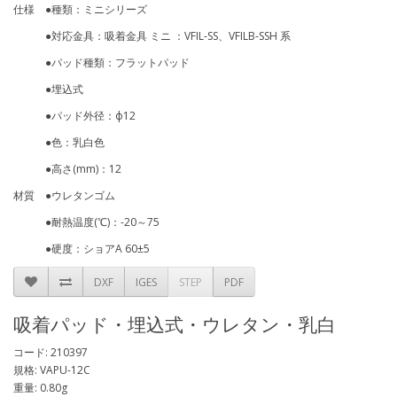
仕様 ●種類：ミニシリーズ
●対応金具：吸着金具 ミニ ：VFIL-SS、VFILB-SSH 系
●パッド種類：フラットパッド
●埋込式
●パッド外径：ф12
●色：乳白色
●高さ(mm)：12
材質 ●ウレタンゴム
●耐熱温度(℃)：-20～75
●硬度：ショアA 60±5
DXF
IGES
STEP
PDF
吸着パッド・埋込式・ウレタン・乳白
コード: 210397
規格: VAPU-12C
重量: 0.80g