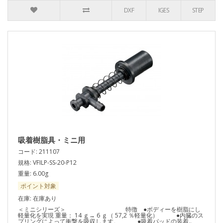
DXF
IGES
STEP
吸着樹脂具・ミニ用
コード: 211107
規格: VFILP-SS-20-P12
重量: 6.00g
ポイント対象
在庫: 在庫あり
＜ミニシリーズ＞ 特徴 ●ボディーを樹脂にし
軽量化を実現 重量： 14 ｇ→ 6 ｇ（ 57,2 ％軽量化） ●内臓のス
プリングによって衝撃を吸収します。 ●吸着パッドの装着..