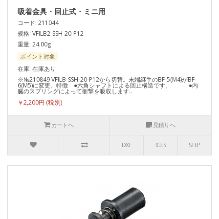
吸着金具・回止式・ミニ用
コード: 211044
規格: VFILB2-SSH-20-P12
重量: 24.00g
ポイント対象
在庫: 在庫あり
※№210849 VFILB-SSH-20-P12から切替。末端継手のBF-5(M4)がBF-
6(M5)に変更。特徴 ●六角シャフトによる回止構造です。 ●内
臓のスプリングによって衝撃を吸収します..
￥2,200円
カートへ
見積りへ
DXF
IGES
STEP