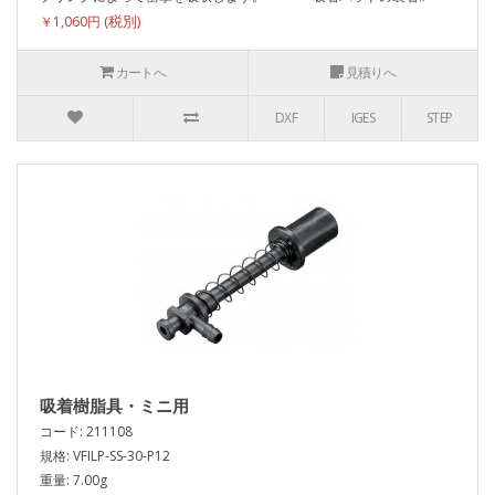
￥1,060円
カートへ
見積りへ
DXF
IGES
STEP
吸着樹脂具・ミニ用
コード: 211108
規格: VFILP-SS-30-P12
重量: 7.00g