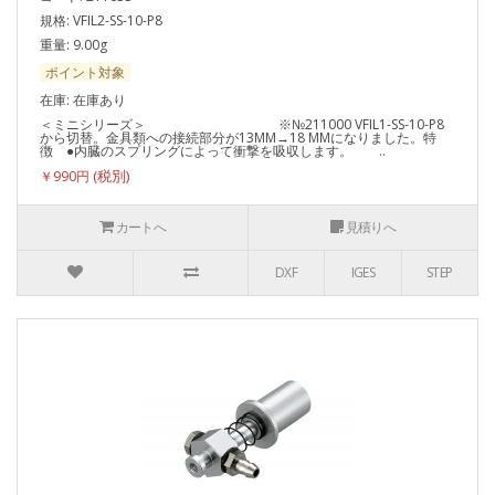
規格: VFIL2-SS-10-P8
重量: 9.00g
ポイント対象
在庫: 在庫あり
＜ミニシリーズ＞ ※№211000 VFIL1-SS-10-P8
から切替。金具類への接続部分が13MM→18 MMになりました。特
徴 ●内臓のスプリングによって衝撃を吸収します。 ..
￥990円
カートへ
見積りへ
DXF
IGES
STEP