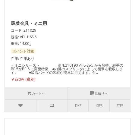
吸着金具・ミニ用
コード: 211029
規格: VFIL1-SS-5
重量: 14.00g
ポイント対象
在庫: 在庫あり
＜ミニシリーズ＞ ※№210190 VFIL-SS-5 から切替。継手の
BF-5がBF-6 に変更特徴 ●内臓のスプリングによって衝撃を吸収しま
す。 ●吸着パッドの装着が簡単に行えます。仕..
￥830円
カートへ
見積りへ
DXF
IGES
STEP