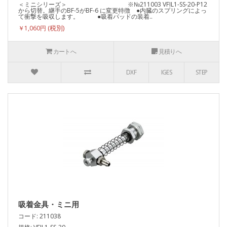
＜ミニシリーズ＞ ※№211003 VFIL1-SS-20-P12
から切替。継手のBF-5がBF-6 に変更特徴 ●内臓のスプリングによっ
て衝撃を吸収します。 ●吸着パッドの装着..
￥1,060円
カートへ
見積りへ
DXF
IGES
STEP
吸着金具・ミニ用
コード: 211038