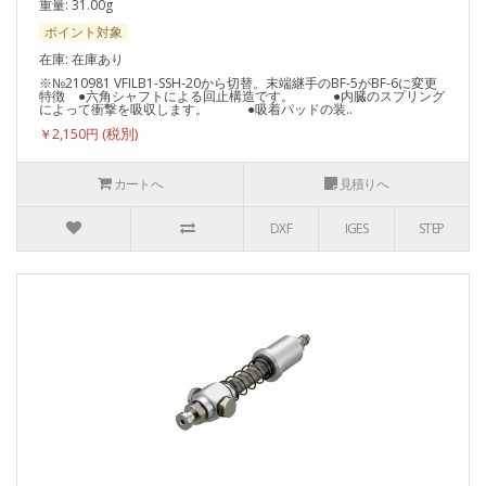
重量: 31.00g
ポイント対象
在庫: 在庫あり
※№210981 VFILB1-SSH-20から切替。末端継手のBF-5がBF-6に変更
特徴 ●六角シャフトによる回止構造です。 ●内臓のスプリング
によって衝撃を吸収します。 ●吸着パッドの装..
￥2,150円
カートへ
見積りへ
DXF
IGES
STEP