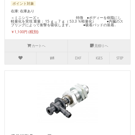
ポイント対象
在庫: 在庫あり
＜ミニシリーズ＞ 特徴 ●ボディーを樹脂にし
軽量化を実現 重量： 15 ｇ→ 7 ｇ（ 53.3 ％軽量化） ●内臓のス
プリングによって衝撃を吸収します。 ●吸着パッドの装着..
￥1,100円
カートへ
見積りへ
DXF
IGES
STEP