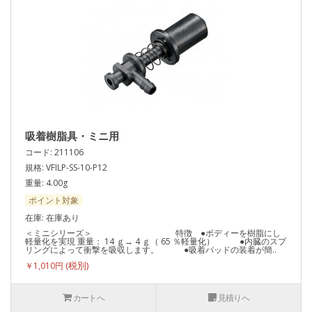
吸着樹脂具・ミニ用
コード: 211106
規格: VFILP-SS-10-P12
重量: 4.00g
ポイント対象
在庫: 在庫あり
＜ミニシリーズ＞ 特徴 ●ボディーを樹脂にし
軽量化を実現 重量： 14 ｇ→ 4 ｇ（ 65 ％軽量化） ●内臓のスプ
リングによって衝撃を吸収します。 ●吸着パッドの装着が簡..
￥1,010円
カートへ
見積りへ