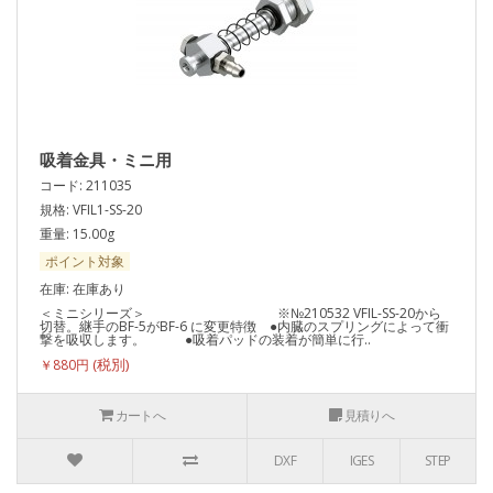
吸着金具・ミニ用
コード: 211035
規格: VFIL1-SS-20
重量: 15.00g
ポイント対象
在庫: 在庫あり
＜ミニシリーズ＞ ※№210532 VFIL-SS-20から
切替。継手のBF-5がBF-6 に変更特徴 ●内臓のスプリングによって衝
撃を吸収します。 ●吸着パッドの装着が簡単に行..
￥880円
カートへ
見積りへ
DXF
IGES
STEP