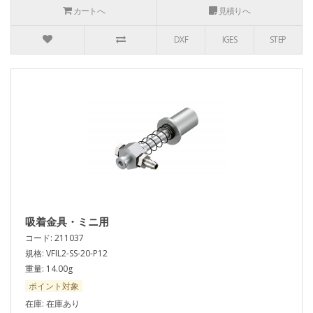
カートへ
見積りへ
DXF
IGES
STEP
吸着金具・ミニ用
コード: 211037
規格: VFIL2-SS-20-P12
重量: 14.00g
ポイント対象
在庫: 在庫あり