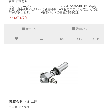
在庫: 在庫あり
＜ミニシリーズ＞ ※№210609 VFIL-SS-10から
切替。継手のBF-5がBF-6 に変更特徴 ●内臓のスプリングによって衝
撃を吸収します。 ●吸着パッドの装着が簡単に行..
￥840円
カートへ
見積りへ
DXF
IGES
STEP
吸着金具・ミニ用
コード: 211033