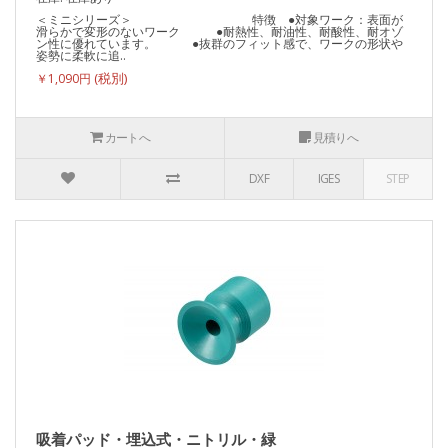
＜ミニシリーズ＞ 特徴 ●対象ワーク：表面が
滑らかで変形のないワーク ●耐熱性、耐油性、耐酸性、耐オゾ
ン性に優れています。 ●抜群のフィット感で、ワークの形状や
姿勢に柔軟に追..
￥1,090円
カートへ
見積りへ
DXF
IGES
STEP
吸着パッド・埋込式・ニトリル・緑