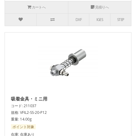
カートへ
見積りへ
DXF
IGES
STEP
吸着金具・ミニ用
コード: 211037
規格: VFIL2-SS-20-P12
重量: 14.00g
ポイント対象
在庫: 在庫あり