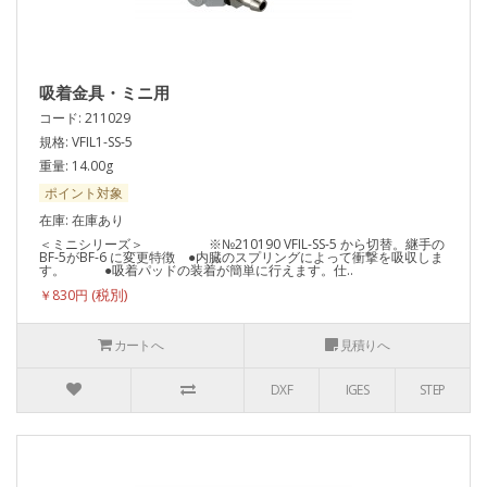
吸着金具・ミニ用
コード: 211029
規格: VFIL1-SS-5
重量: 14.00g
ポイント対象
在庫: 在庫あり
＜ミニシリーズ＞ ※№210190 VFIL-SS-5 から切替。継手の
BF-5がBF-6 に変更特徴 ●内臓のスプリングによって衝撃を吸収しま
す。 ●吸着パッドの装着が簡単に行えます。仕..
￥830円
カートへ
見積りへ
DXF
IGES
STEP