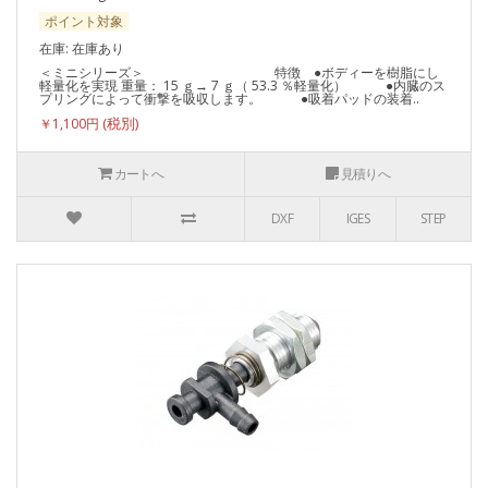
ポイント対象
在庫: 在庫あり
＜ミニシリーズ＞ 特徴 ●ボディーを樹脂にし
軽量化を実現 重量： 15 ｇ→ 7 ｇ（ 53.3 ％軽量化） ●内臓のス
プリングによって衝撃を吸収します。 ●吸着パッドの装着..
￥1,100円
カートへ
見積りへ
DXF
IGES
STEP