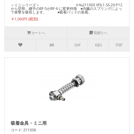
＜ミニシリーズ＞ ※№211003 VFIL1-SS-20-P12
から切替。継手のBF-5がBF-6 に変更特徴 ●内臓のスプリングによっ
て衝撃を吸収します。 ●吸着パッドの装着..
￥1,060円
カートへ
見積りへ
DXF
IGES
STEP
吸着金具・ミニ用
コード: 211038