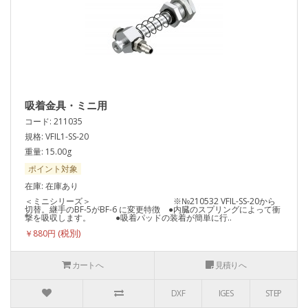
吸着金具・ミニ用
コード: 211035
規格: VFIL1-SS-20
重量: 15.00g
ポイント対象
在庫: 在庫あり
＜ミニシリーズ＞ ※№210532 VFIL-SS-20から
切替。継手のBF-5がBF-6 に変更特徴 ●内臓のスプリングによって衝
撃を吸収します。 ●吸着パッドの装着が簡単に行..
￥880円
カートへ
見積りへ
DXF
IGES
STEP