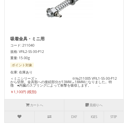
吸着金具・ミニ用
コード: 211040
規格: VFIL2-SS-30-P12
重量: 15.00g
ポイント対象
在庫: 在庫あり
＜ミニシリーズ＞ ※№211005 VFIL1-SS-30-P12
から切替。金具類への接続部分が13MM→18MMになりました。特
徴 ●内臓のスプリングによって衝撃を吸収します。 ..
￥1,100円
カートへ
見積りへ
DXF
IGES
STEP