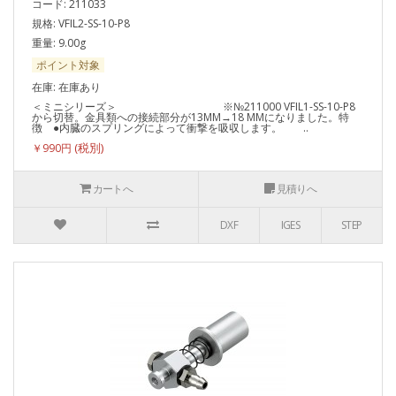
コード: 211033
規格: VFIL2-SS-10-P8
重量: 9.00g
ポイント対象
在庫: 在庫あり
＜ミニシリーズ＞ ※№211000 VFIL1-SS-10-P8
から切替。金具類への接続部分が13MM→18 MMになりました。特
徴 ●内臓のスプリングによって衝撃を吸収します。 ..
￥990円
カートへ
見積りへ
DXF
IGES
STEP