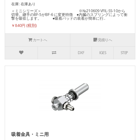
在庫: 在庫あり
＜ミニシリーズ＞ ※№210609 VFIL-SS-10から
切替。継手のBF-5がBF-6 に変更特徴 ●内臓のスプリングによって衝
撃を吸収します。 ●吸着パッドの装着が簡単に行..
￥840円
カートへ
見積りへ
DXF
IGES
STEP
吸着金具・ミニ用