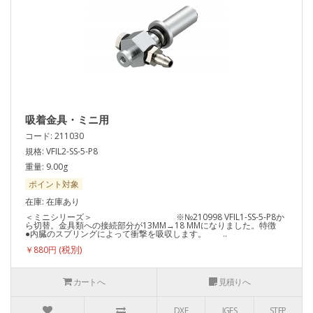
吸着金具・ミニ用
コード: 211030
規格: VFIL2-SS-5-P8
重量: 9.00g
ポイント対象
在庫: 在庫あり
＜ミニシリーズ＞ ※№210998 VFIL1-SS-5-P8か
ら切替。金具類への接続部分が13MM→18 MMになりました。特徴
●内臓のスプリングによって衝撃を吸収します。 ..
￥880円
カートへ
見積りへ
DXF
IGES
STEP