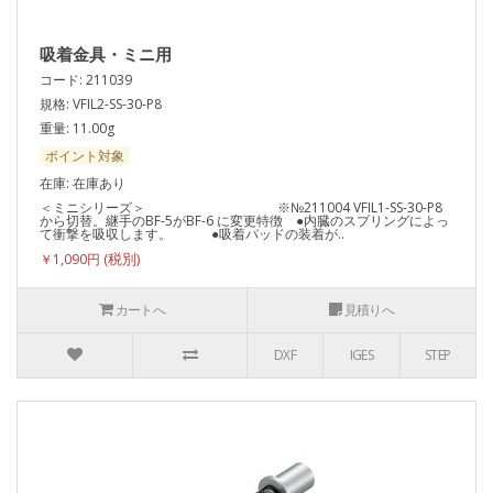
吸着金具・ミニ用
コード: 211039
規格: VFIL2-SS-30-P8
重量: 11.00g
ポイント対象
在庫: 在庫あり
＜ミニシリーズ＞ ※№211004 VFIL1-SS-30-P8
から切替。継手のBF-5がBF-6 に変更特徴 ●内臓のスプリングによっ
て衝撃を吸収します。 ●吸着パッドの装着が..
￥1,090円
カートへ
見積りへ
DXF
IGES
STEP