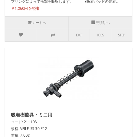
プリングによって衝撃を吸収します。 ●吸着パッドの装着..
￥1,060円
カートへ
見積りへ
DXF
IGES
STEP
吸着樹脂具・ミニ用
コード: 211108
規格: VFILP-SS-30-P12
重量: 7.00g