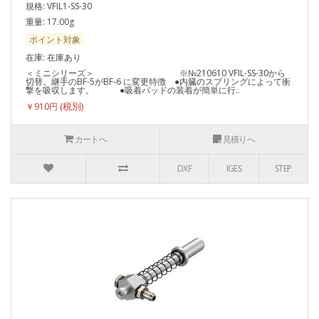
規格: VFIL1-SS-30
重量: 17.00g
ポイント対象
在庫: 在庫あり
＜ミニシリーズ＞ ※№210610 VFIL-SS-30から
切替。継手のBF-5がBF-6 に変更特徴 ●内臓のスプリングによって衝
撃を吸収します。 ●吸着パッドの装着が簡単に行..
￥910円
カートへ
見積りへ
DXF
IGES
STEP