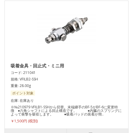
吸着金具・回止式・ミニ用
コード: 211041
規格: VFILB2-SSH
重量: 28.00g
ポイント対象
在庫: 在庫あり
※№210979 VFILB1-SSHから切替。末端継手のBF-5がBF-6に変更特
徴 ●六角シャフトによる回止構造です。 ●内臓のスプリングに
よって衝撃を吸収します。 ●吸着パッドの装着が簡..
￥1,500円