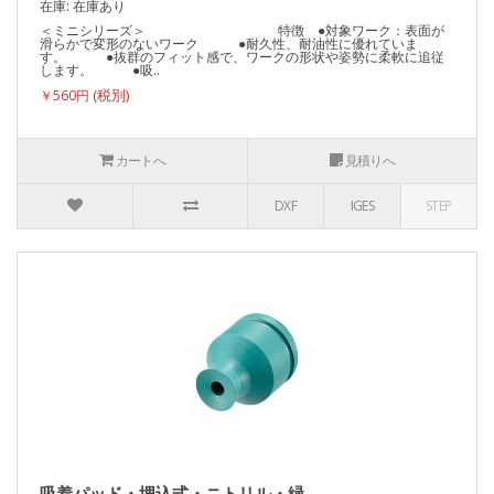
在庫: 在庫あり
＜ミニシリーズ＞ 特徴 ●対象ワーク：表面が
滑らかで変形のないワーク ●耐久性、耐油性に優れていま
す。 ●抜群のフィット感で、ワークの形状や姿勢に柔軟に追従
します。 ●吸..
￥560円
カートへ
見積りへ
DXF
IGES
STEP
吸着パッド・埋込式・ニトリル・緑