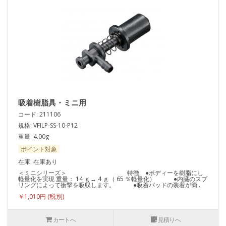
吸着樹脂具・ミニ用
コード: 211106
規格: VFILP-SS-10-P12
重量: 4.00g
ポイント対象
在庫: 在庫あり
＜ミニシリーズ＞ 特徴 ●ボディーを樹脂にし
軽量化を実現 重量： 14 ｇ→ 4 ｇ（ 65 ％軽量化） ●内臓のスプ
リングによって衝撃を吸収します。 ●吸着パッドの装着が簡..
￥1,010円
カートへ
見積りへ