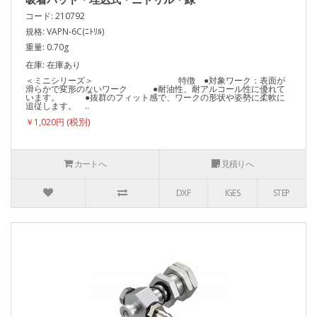
コード: 210792
規格: VAPN-6C(ﾆﾄﾘﾙ)
重量: 0.70g
在庫: 在庫あり
＜ミニシリーズ＞ 特徴 ●対象ワーク：表面が
滑らかで変形のないワーク ●耐油性、耐アルコール性に優れて
います。 ●抜群のフィット感で、ワークの形状や姿勢に柔軟に
追従します。 ..
￥1,020円
カートへ
見積りへ
DXF
IGES
STEP