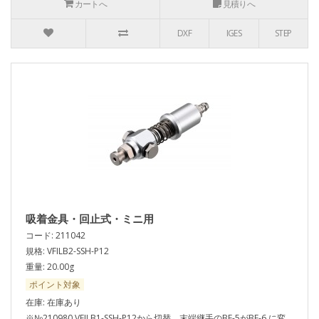
カートへ
見積りへ
DXF
IGES
STEP
吸着金具・回止式・ミニ用
コード: 211042
規格: VFILB2-SSH-P12
重量: 20.00g
ポイント対象
在庫: 在庫あり
※№210980 VFILB1-SSH-P12から切替。末端継手のBF-5がBF-6 に変