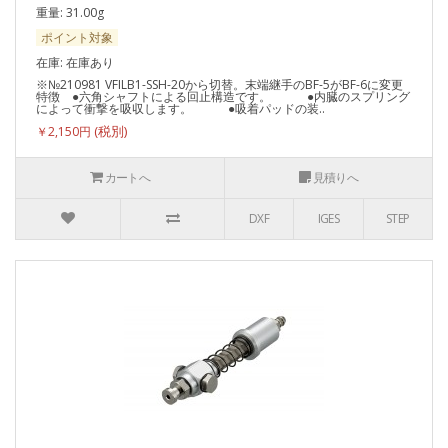
重量: 31.00g
ポイント対象
在庫: 在庫あり
※№210981 VFILB1-SSH-20から切替。末端継手のBF-5がBF-6に変更
特徴 ●六角シャフトによる回止構造です。 ●内臓のスプリング
によって衝撃を吸収します。 ●吸着パッドの装..
￥2,150円
カートへ
見積りへ
DXF
IGES
STEP