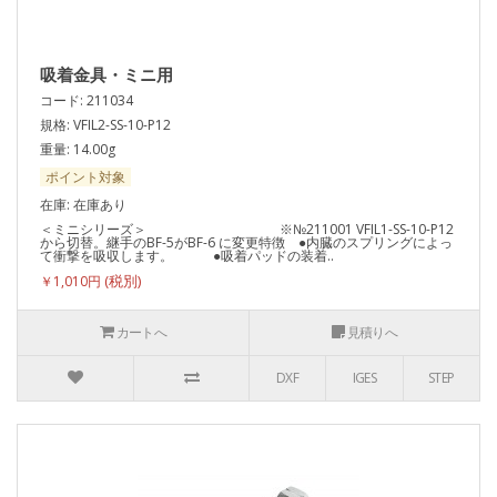
吸着金具・ミニ用
コード: 211034
規格: VFIL2-SS-10-P12
重量: 14.00g
ポイント対象
在庫: 在庫あり
＜ミニシリーズ＞ ※№211001 VFIL1-SS-10-P12
から切替。継手のBF-5がBF-6 に変更特徴 ●内臓のスプリングによっ
て衝撃を吸収します。 ●吸着パッドの装着..
￥1,010円
カートへ
見積りへ
DXF
IGES
STEP