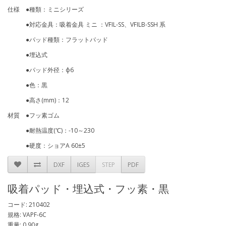
仕様 ●種類：ミニシリーズ
●対応金具：吸着金具 ミニ ：VFIL-SS、VFILB-SSH 系
●パッド種類：フラットパッド
●埋込式
●パッド外径：ф6
●色：黒
●高さ(mm)：12
材質 ●フッ素ゴム
●耐熱温度(℃)：-10～230
●硬度：ショアA 60±5
DXF
IGES
STEP
PDF
吸着パッド・埋込式・フッ素・黒
コード: 210402
規格: VAPF-6C
重量: 0.90g