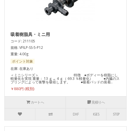
吸着樹脂具・ミニ用
コード: 211105
規格: VFILP-SS-5-P12
重量: 4.00g
ポイント対象
在庫: 在庫あり
＜ミニシリーズ＞ 特徴 ●ボディーを樹脂にし
軽量化を実現 重量： 13 ｇ→ 4 ｇ（ 69.3 ％軽量化） ●内臓のス
プリングによって衝撃を吸収します。 ●吸着パッドの装着..
￥880円
カートへ
見積りへ
DXF
IGES
STEP