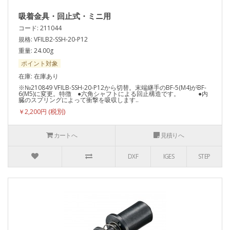
吸着金具・回止式・ミニ用
コード: 211044
規格: VFILB2-SSH-20-P12
重量: 24.00g
ポイント対象
在庫: 在庫あり
※№210849 VFILB-SSH-20-P12から切替。末端継手のBF-5(M4)がBF-
6(M5)に変更。特徴 ●六角シャフトによる回止構造です。 ●内
臓のスプリングによって衝撃を吸収します..
￥2,200円
カートへ
見積りへ
DXF
IGES
STEP