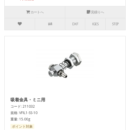
カートへ
見積りへ
DXF
IGES
STEP
吸着金具・ミニ用
コード: 211032
規格: VFIL1-SS-10
重量: 15.00g
ポイント対象