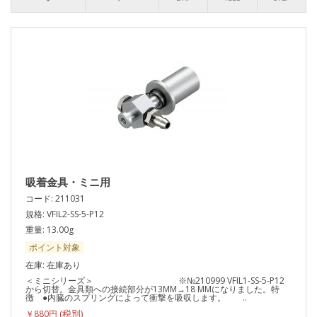
吸着金具・ミニ用
コード: 211031
規格: VFIL2-SS-5-P12
重量: 13.00g
ポイント対象
在庫: 在庫あり
＜ミニシリーズ＞ ※№210999 VFIL1-SS-5-P12
から切替。金具類への接続部分が13MM→18 MMになりました。特
徴 ●内臓のスプリングによって衝撃を吸収します。 ..
￥880円