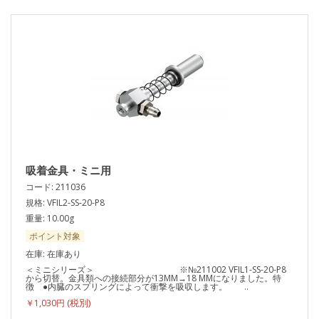
吸着金具・ミニ用
コード: 211036
規格: VFIL2-SS-20-P8
重量: 10.00g
ポイント対象
在庫: 在庫あり
＜ミニシリーズ＞ ※№211002 VFIL1-SS-20-P8
から切替。金具類への接続部分が13MM→18 MMになりました。特
徴 ●内臓のスプリングによって衝撃を吸収します。 ..
￥1,030円