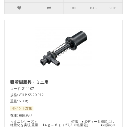
DXF
IGES
STEP
吸着樹脂具・ミニ用
コード: 211107
規格: VFILP-SS-20-P12
重量: 6.00g
ポイント対象
在庫: 在庫あり
＜ミニシリーズ＞ 特徴 ●ボディーを樹脂にし
軽量化を実現 重量： 14 ｇ→ 6 ｇ（ 57,2 ％軽量化） ●内臓のス