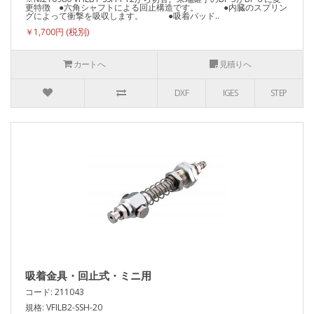
更特徴 ●六角シャフトによる回止構造です。 ●内臓のスプリン
グによって衝撃を吸収します。 ●吸着パッド..
￥1,700円
カートへ
見積りへ
DXF
IGES
STEP
吸着金具・回止式・ミニ用
コード: 211043
規格: VFILB2-SSH-20