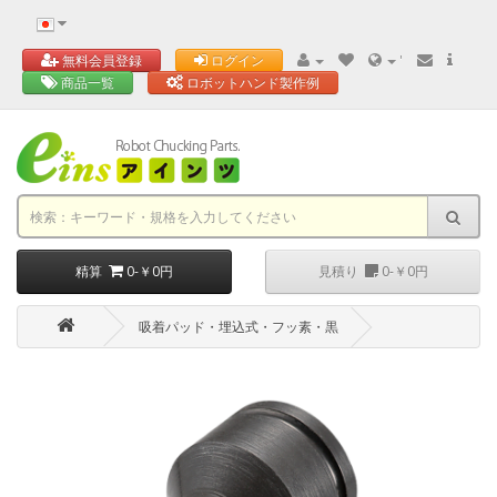
'
無料会員登録
ログイン
商品一覧
ロボットハンド製作例
精算
0-￥0円
見積り
0-￥0円
吸着パッド・埋込式・フッ素・黒