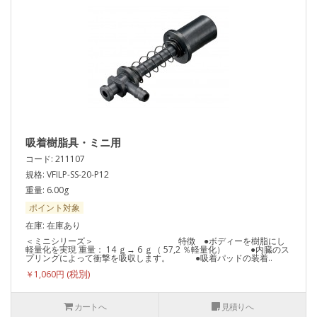
吸着樹脂具・ミニ用
コード: 211107
規格: VFILP-SS-20-P12
重量: 6.00g
ポイント対象
在庫: 在庫あり
＜ミニシリーズ＞ 特徴 ●ボディーを樹脂にし
軽量化を実現 重量： 14 ｇ→ 6 ｇ（ 57,2 ％軽量化） ●内臓のス
プリングによって衝撃を吸収します。 ●吸着パッドの装着..
￥1,060円
カートへ
見積りへ