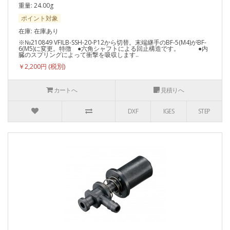
重量: 24.00g
ポイント対象
在庫: 在庫あり
※№210849 VFILB-SSH-20-P12から切替。末端継手のBF-5(M4)がBF-
6(M5)に変更。特徴 ●六角シャフトによる回止構造です。 ●内
臓のスプリングによって衝撃を吸収します..
￥2,200円
カートへ
見積りへ
DXF
IGES
STEP