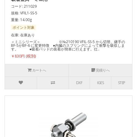
コード: 211029
規格: VFIL1-SS-5
重量: 14.00g
ポイント対象
在庫: 在庫あり
＜ミニシリーズ＞ ※№210190 VFIL-SS-5 から切替。継手の
BF-5がBF-6 に変更特徴 ●内臓のスプリングによって衝撃を吸収しま
す。 ●吸着パッドの装着が簡単に行えます。仕..
￥830円
カートへ
見積りへ
DXF
IGES
STEP