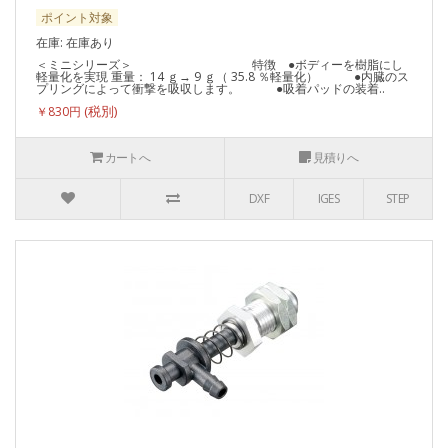
ポイント対象
在庫: 在庫あり
＜ミニシリーズ＞ 特徴 ●ボディーを樹脂にし
軽量化を実現 重量： 14 ｇ→ 9 ｇ（ 35.8 ％軽量化） ●内臓のス
プリングによって衝撃を吸収します。 ●吸着パッドの装着..
￥830円
カートへ
見積りへ
DXF
IGES
STEP