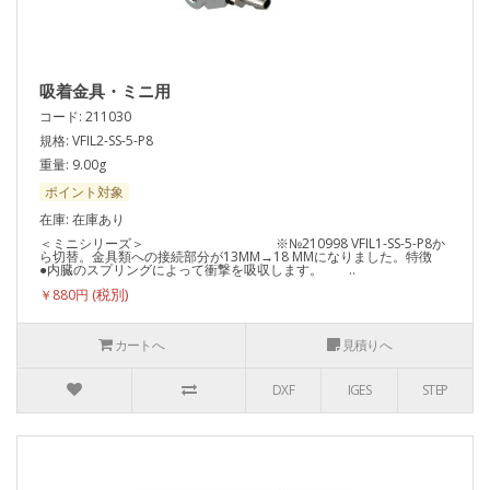
吸着金具・ミニ用
コード: 211030
規格: VFIL2-SS-5-P8
重量: 9.00g
ポイント対象
在庫: 在庫あり
＜ミニシリーズ＞ ※№210998 VFIL1-SS-5-P8か
ら切替。金具類への接続部分が13MM→18 MMになりました。特徴
●内臓のスプリングによって衝撃を吸収します。 ..
￥880円
カートへ
見積りへ
DXF
IGES
STEP