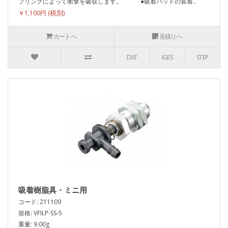
プリングによって衝撃を吸収します。 ●吸着パッドの装着..
￥1,100円
カートへ
見積りへ
DXF
IGES
STEP
吸着樹脂具・ミニ用
コード: 211109
規格: VFILP-SS-5
重量: 9.00g