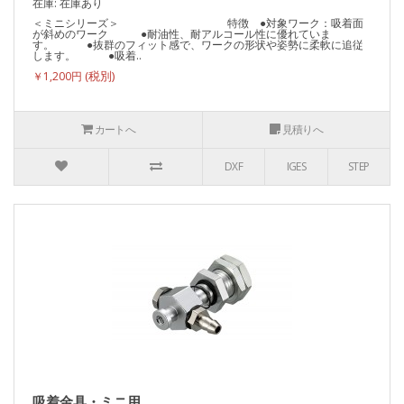
在庫: 在庫あり
＜ミニシリーズ＞ 特徴 ●対象ワーク：吸着面
が斜めのワーク ●耐油性、耐アルコール性に優れていま
す。 ●抜群のフィット感で、ワークの形状や姿勢に柔軟に追従
します。 ●吸着..
￥1,200円
カートへ
見積りへ
DXF
IGES
STEP
吸着金具・ミニ用