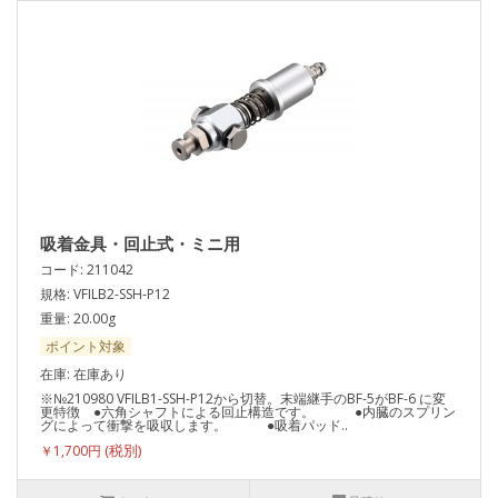
吸着金具・回止式・ミニ用
コード: 211042
規格: VFILB2-SSH-P12
重量: 20.00g
ポイント対象
在庫: 在庫あり
※№210980 VFILB1-SSH-P12から切替。末端継手のBF-5がBF-6 に変
更特徴 ●六角シャフトによる回止構造です。 ●内臓のスプリン
グによって衝撃を吸収します。 ●吸着パッド..
￥1,700円