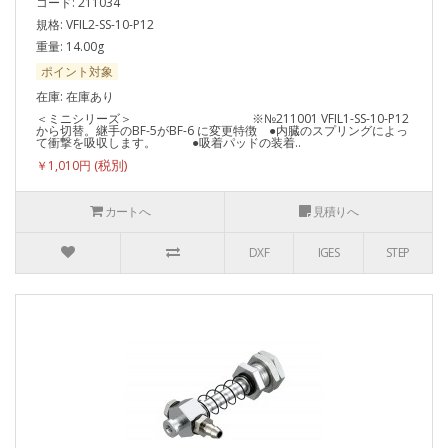
コード: 211034
規格: VFIL2-SS-10-P12
重量: 14.00g
ポイント対象
在庫: 在庫あり
＜ミニシリーズ＞ ※№211001 VFIL1-SS-10-P12
から切替。継手のBF-5がBF-6 に変更特徴 ●内臓のスプリングによっ
て衝撃を吸収します。 ●吸着パッドの装着..
￥1,010円
カートへ
見積りへ
DXF
IGES
STEP