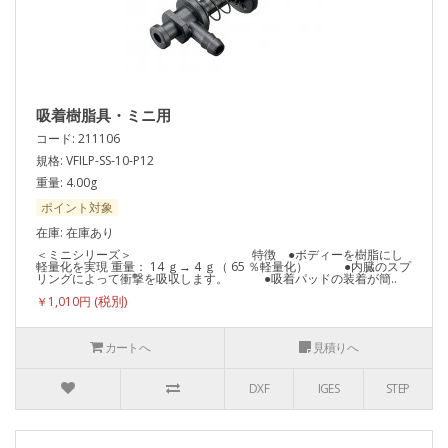
吸着樹脂具・ミニ用
コード: 211106
規格: VFILP-SS-10-P12
重量: 4.00g
ポイント対象
在庫: 在庫あり
＜ミニシリーズ＞ 特徴 ●ボディーを樹脂にし
軽量化を実現 重量： 14 ｇ→ 4 ｇ（ 65 ％軽量化） ●内臓のスプ
リングによって衝撃を吸収します。 ●吸着パッドの装着が簡..
￥1,010円
カートへ
見積りへ
DXF
IGES
STEP