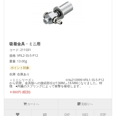
吸着金具・ミニ用
コード: 211031
規格: VFIL2-SS-5-P12
重量: 13.00g
ポイント対象
在庫: 在庫あり
＜ミニシリーズ＞ ※№210999 VFIL1-SS-5-P12
から切替。金具類への接続部分が13MM→18 MMになりました。特
徴 ●内臓のスプリングによって衝撃を吸収します。 ..
￥880円
カートへ
見積りへ
DXF
IGES
STEP