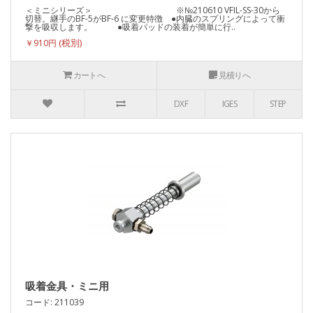
＜ミニシリーズ＞ ※№210610 VFIL-SS-30から
切替。継手のBF-5がBF-6 に変更特徴 ●内臓のスプリングによって衝
撃を吸収します。 ●吸着パッドの装着が簡単に行..
￥910円
カートへ
見積りへ
DXF
IGES
STEP
吸着金具・ミニ用
コード: 211039