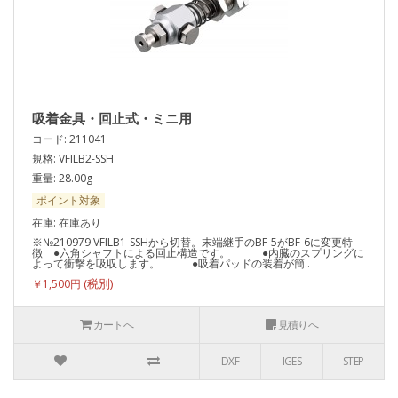
吸着金具・回止式・ミニ用
コード: 211041
規格: VFILB2-SSH
重量: 28.00g
ポイント対象
在庫: 在庫あり
※№210979 VFILB1-SSHから切替。末端継手のBF-5がBF-6に変更特
徴 ●六角シャフトによる回止構造です。 ●内臓のスプリングに
よって衝撃を吸収します。 ●吸着パッドの装着が簡..
￥1,500円
カートへ
見積りへ
DXF
IGES
STEP