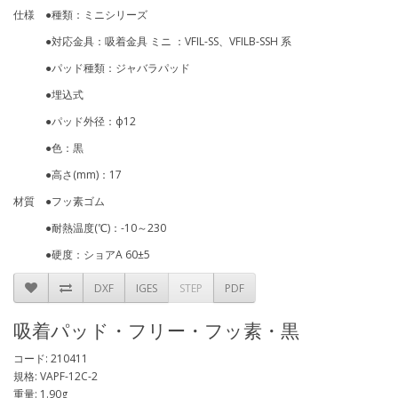
仕様 ●種類：ミニシリーズ
●対応金具：吸着金具 ミニ ：VFIL-SS、VFILB-SSH 系
●パッド種類：ジャバラパッド
●埋込式
●パッド外径：ф12
●色：黒
●高さ(mm)：17
材質 ●フッ素ゴム
●耐熱温度(℃)：-10～230
●硬度：ショアA 60±5
DXF
IGES
STEP
PDF
吸着パッド・フリー・フッ素・黒
コード: 210411
規格: VAPF-12C-2
重量: 1.90g