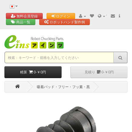
'
無料会員登録
ログイン
商品一覧
ロボットハンド製作例
精算
0-￥0円
見積り
0-￥0円
吸着パッド・フリー・フッ素・黒