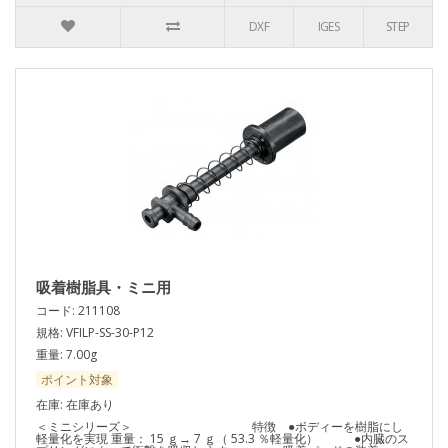
DXF
IGES
STEP
吸着樹脂具・ミニ用
コード: 211108
規格: VFILP-SS-30-P12
重量: 7.00g
ポイント対象
在庫: 在庫あり
＜ミニシリーズ＞ 特徴 ●ボディーを樹脂にし
軽量化を実現 重量： 15 ｇ→ 7 ｇ（ 53.3 ％軽量化） ●内臓のス