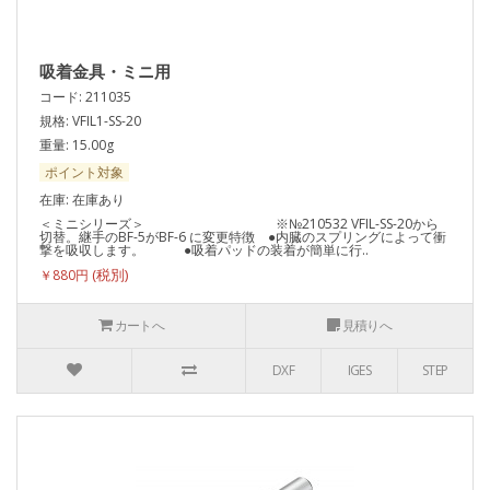
吸着金具・ミニ用
コード: 211035
規格: VFIL1-SS-20
重量: 15.00g
ポイント対象
在庫: 在庫あり
＜ミニシリーズ＞ ※№210532 VFIL-SS-20から
切替。継手のBF-5がBF-6 に変更特徴 ●内臓のスプリングによって衝
撃を吸収します。 ●吸着パッドの装着が簡単に行..
￥880円
カートへ
見積りへ
DXF
IGES
STEP