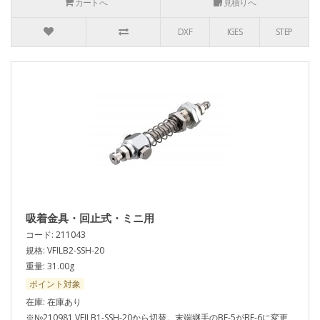
カートへ
見積りへ
DXF
IGES
STEP
吸着金具・回止式・ミニ用
コード: 211043
規格: VFILB2-SSH-20
重量: 31.00g
ポイント対象
在庫: 在庫あり
※№210981 VFILB1-SSH-20から切替。末端継手のBF-5がBF-6に変更