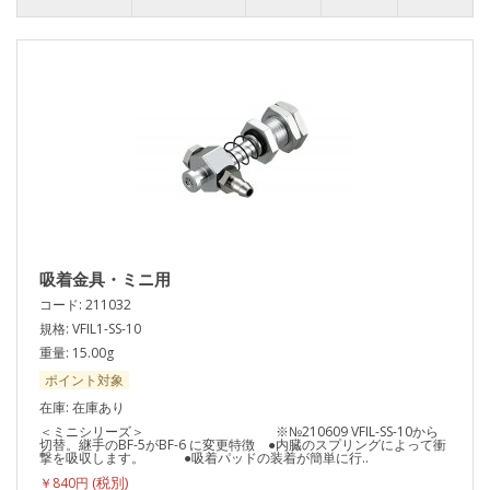
吸着金具・ミニ用
コード: 211032
規格: VFIL1-SS-10
重量: 15.00g
ポイント対象
在庫: 在庫あり
＜ミニシリーズ＞ ※№210609 VFIL-SS-10から
切替。継手のBF-5がBF-6 に変更特徴 ●内臓のスプリングによって衝
撃を吸収します。 ●吸着パッドの装着が簡単に行..
￥840円