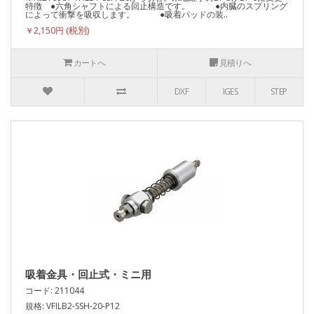
特徴 ●六角シャフトによる回止構造です。 ●内臓のスプリング
によって衝撃を吸収します。 ●吸着パッドの装..
￥2,150円
カートへ
見積りへ
DXF
IGES
STEP
吸着金具・回止式・ミニ用
コード: 211044
規格: VFILB2-SSH-20-P12