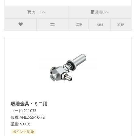
カートへ
見積りへ
DXF
IGES
STEP
吸着金具・ミニ用
コード: 211033
規格: VFIL2-SS-10-P8
重量: 9.00g
ポイント対象