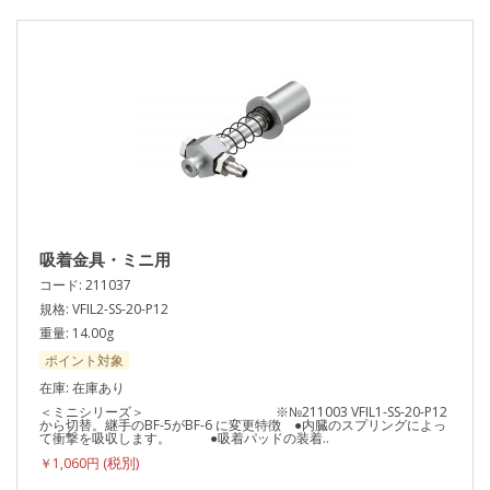
吸着金具・ミニ用
コード: 211037
規格: VFIL2-SS-20-P12
重量: 14.00g
ポイント対象
在庫: 在庫あり
＜ミニシリーズ＞ ※№211003 VFIL1-SS-20-P12
から切替。継手のBF-5がBF-6 に変更特徴 ●内臓のスプリングによっ
て衝撃を吸収します。 ●吸着パッドの装着..
￥1,060円