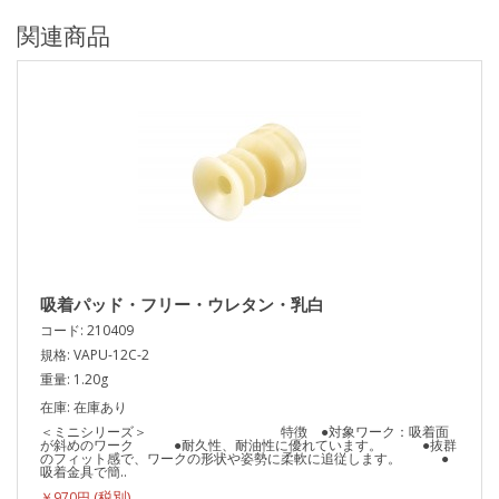
関連商品
吸着パッド・フリー・ウレタン・乳白
コード: 210409
規格: VAPU-12C-2
重量: 1.20g
在庫: 在庫あり
＜ミニシリーズ＞ 特徴 ●対象ワーク：吸着面
が斜めのワーク ●耐久性、耐油性に優れています。 ●抜群
のフィット感で、ワークの形状や姿勢に柔軟に追従します。 ●
吸着金具で簡..
￥970円