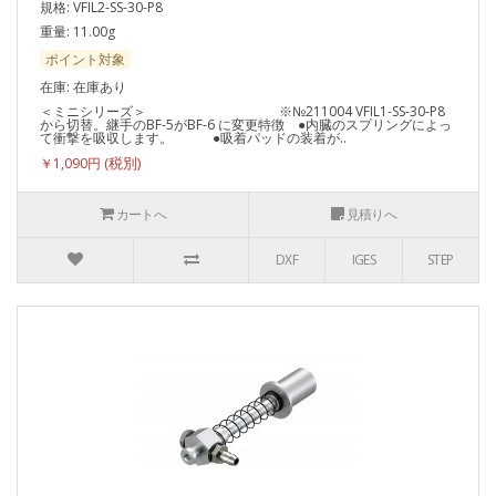
規格: VFIL2-SS-30-P8
重量: 11.00g
ポイント対象
在庫: 在庫あり
＜ミニシリーズ＞ ※№211004 VFIL1-SS-30-P8
から切替。継手のBF-5がBF-6 に変更特徴 ●内臓のスプリングによっ
て衝撃を吸収します。 ●吸着パッドの装着が..
￥1,090円
カートへ
見積りへ
DXF
IGES
STEP