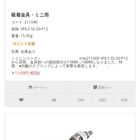
吸着金具・ミニ用
コード: 211040
規格: VFIL2-SS-30-P12
重量: 15.00g
ポイント対象
在庫: 在庫あり
＜ミニシリーズ＞ ※№211005 VFIL1-SS-30-P12
から切替。金具類への接続部分が13MM→18MMになりました。特
徴 ●内臓のスプリングによって衝撃を吸収します。 ..
￥1,100円
カートへ
見積りへ
DXF
IGES
STEP