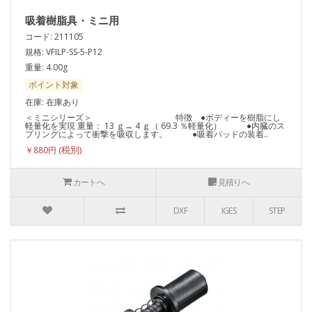
吸着樹脂具・ミニ用
コード: 211105
規格: VFILP-SS-5-P12
重量: 4.00g
ポイント対象
在庫: 在庫あり
＜ミニシリーズ＞ 特徴 ●ボディーを樹脂にし
軽量化を実現 重量： 13 ｇ→ 4 ｇ（ 69.3 ％軽量化） ●内臓のス
プリングによって衝撃を吸収します。 ●吸着パッドの装着..
￥880円
カートへ
見積りへ
DXF
IGES
STEP