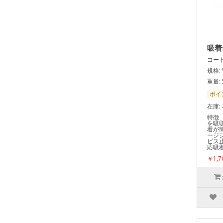
吸着
コード:
規格: V
重量: 
ポイ
在庫:
特徴
を吸
着が
ージ
ビス
応吸着
￥1,