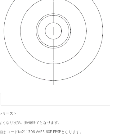
ージシリーズ＞
なくなり次第、販売終了となります。
 コード№211306 VAPS-60F-EPSPとなります。