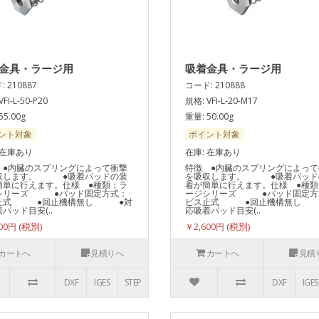
金具・ラージ用
吸着金具・ラージ用
 210887
コード: 210888
FI-L-50-P20
規格: VFI-L-20-M17
55.00g
重量: 50.00g
ント対象
ポイント対象
 在庫あり
在庫: 在庫あり
 ●内臓のスプリングによって衝撃
特徴 ●内臓のスプリングによって
収します。 ●吸着パッドの装
を吸収します。 ●吸着パッド
簡単に行えます。仕様 ●種類：ラ
着が簡単に行えます。仕様 ●種類
シリーズ ●パッド固定方式：
ージシリーズ ●パッド固定方
止式 ●回止機構無し ●対
ビス止式 ●回止機構無し
パッド目安(..
応吸着パッド目安(..
700円
￥2,600円
カートへ
見積りへ
カートへ
見積
DXF
IGES
STEP
DXF
IGES