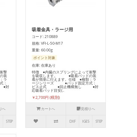
吸着金具・ラージ用
コード: 210889
規格: VFI-L-50-M17
重量: 60.00g
ポイント対象
在庫: 在庫あり
衝撃
特徴 ●内臓のスプリングによって衝撃
の装
を吸収します。 ●吸着パッドの装
：ラ
着が簡単に行えます。仕様 ●種類：ラ
式：
ージシリーズ ●パッド固定方式：
 ●対
ビス止式 ●回止機構無し ●対
応吸着パッド目安(..
￥2,700円
りへ
カートへ
見積りへ
STEP
DXF
IGES
STEP