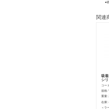
●硬度：シ
関連
吸着
シリ
コード:
規格: 
重量: 
在庫:
＜