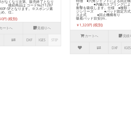
特徴 ●六角シャフトによる回止構
庫がなくなり次第、販売終了となり
す。 ●内臓のスプリングによ
 後続商品は コード№211287
衝撃を吸収します。仕様 ●種類：
S-60F-SPとなります。※スポンジ素
ジシリーズ ●パッド固定方式
め、仕..
ス止式 ●回止機構有り 
吸着パッド目安(m..
650円
￥1,320円
カートへ
見積りへ
カートへ
見積
DXF
IGES
STEP
DXF
IGES