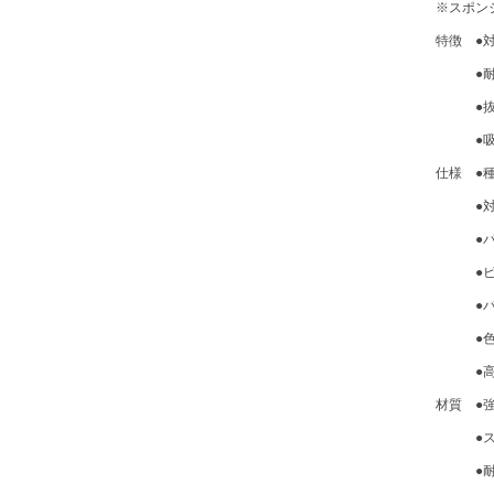
※スポン
特徴 ●
●耐候
●抜群の
●吸着
仕様 ●
●対応金具
●パッ
●ビ
●パッ
●色：茶
●高さ(
材質 ●強
●スポ
●耐熱温