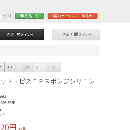
るご質問
商品一覧
ロボットハンド製作例
精算
0-￥0円
見積り
0-￥0円
DXF
IGES
STEP
PDF
パッド・ビスＥＰスポンジシリコン
864
60F-EPSP
g
あり
220円