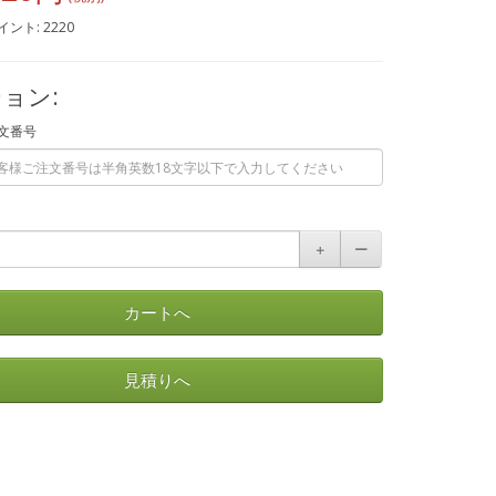
ント: 2220
ョン:
文番号
＋
ー
カートへ
見積りへ