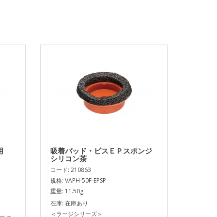
用
吸着パッド・ビスＥＰスポンジ
シリコン茶
コード: 210863
規格: VAPH-50F-EPSP
重量: 11.50g
在庫: 在庫あり
＜ラージシリーズ＞