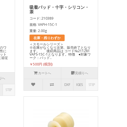
・
吸着パッド・十字・シリコン・
茶
コード: 210389
規格: VAPH-15C-1
重量: 2.00g
在庫・残りわずか
ズ＞
＜スモールシリーズ＞
のワ
※在庫がなくなり次第、販売終了となり
性に
ます。 後続商品は コード№211281
ット
VAPS-15C-1となります。特徴 ●対象ワ
に追従
ーク：パッド..
￥500円
カートへ
見積りへ
りへ
DXF
IGES
STEP
STEP