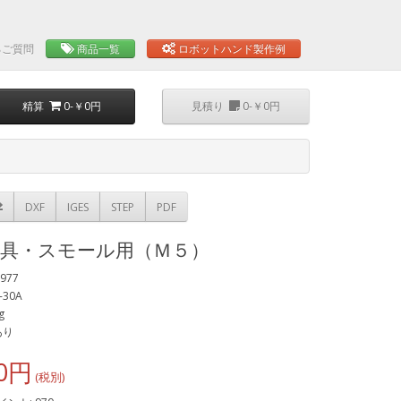
るご質問
商品一覧
ロボットハンド製作例
精算
0-￥0円
見積り
0-￥0円
DXF
IGES
STEP
PDF
金具・スモール用（Ｍ５）
977
S-30A
g
あり
0円