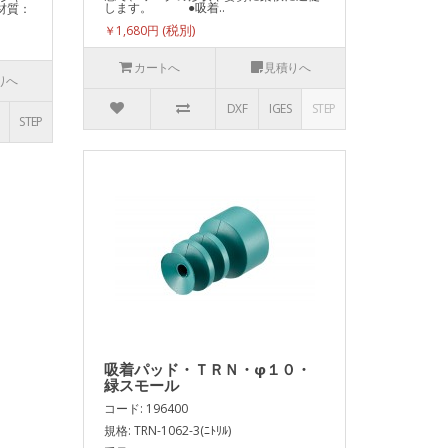
します。 ●吸着..
材質：
￥1,680円
カートへ
見積りへ
りへ
DXF
IGES
STEP
STEP
吸着パッド・ＴＲＮ・φ１０・
緑スモール
コード: 196400
規格: TRN-1062-3(ﾆﾄﾘﾙ)