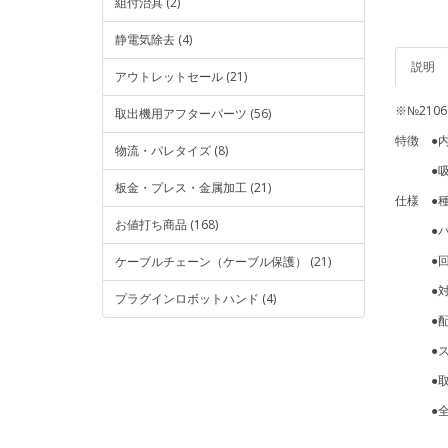
組付治具 (2)
静電気除去 (4)
説明
アウトレットセール (21)
※№210
取出機用アフターパーツ (56)
特徴 ●
物流・パレタイズ (8)
●吸着
板金・プレス・金属加工 (21)
仕様 ●
お値打ち商品 (168)
●パッ
●回止
ケーブルチェーン（ケーブル保護） (21)
●対応吸
プラグインロボットハンド (4)
●配管(
●ストロ
●取付接
●全長(