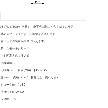
608 VFIL-S-30から切替え。継手先端部Φ４穴をＭ５に変更。
内臓のスプリングによって衝撃を吸収します。
パッドの装着が簡単に行えます。
種類：スモールシリーズ
ド固定方式：埋込式
機構無し
着パッド目安(mm)：ф15 ～ 45
mm)：内径 ф3～4 (材質により異なります)
ーク(mm)：30
続：M12×1.0
mm)：77