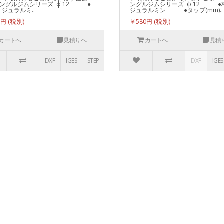
ャングルジムシリーズ ф 12 ●
ングルジムシリーズ ф 12 ●
ジュラルミ..
ジュラルミン ●タップ(mm)..
0円
￥580円
カートへ
見積りへ
カートへ
見積
DXF
IGES
STEP
DXF
IGES