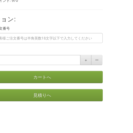
ント: 970
ョン:
文番号
＋
ー
カートへ
見積りへ