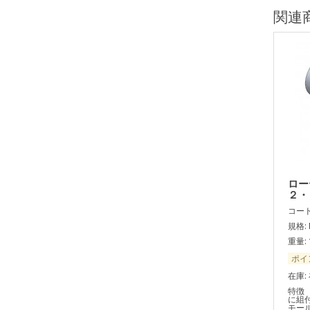
関連
ロー
２・
コード:
規格: 
重量: 
ポイ
在庫:
特徴 
に組
モー