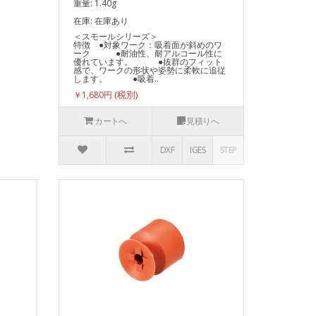
重量: 1.40g
在庫: 在庫あり
＜スモールシリーズ＞
特徴 ●対象ワーク：吸着面が斜めのワ
ーク ●耐油性、耐アルコール性に
優れています。 ●抜群のフィット
感で、ワークの形状や姿勢に柔軟に追従
します。 ●吸着..
￥1,680円
カートへ
見積りへ
DXF
IGES
STEP