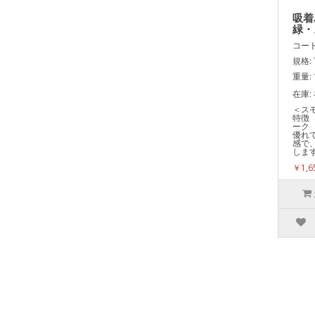
吸着
緑・
コード:
規格: T
重量: 
在庫:
＜
特徴
ーク
優れ
感で
しま
￥1,