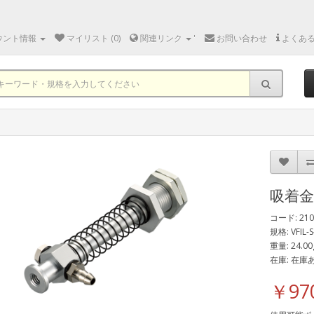
ウント情報
マイリスト (0)
関連リンク
'
お問い合わせ
よくあ
吸着
コード: 210
規格: VFIL-
重量: 24.00
在庫: 在庫
￥97