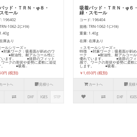
パッド・ＴＲＮ・φ８・
吸着パッド・ＴＲＮ・φ６
スモール
緑・スモール
 196402
コード: 196404
RN-1062-2(ﾆﾄﾘﾙ)
規格: TRN-1062-1(ﾆﾄﾘﾙ)
1.40g
重量: 1.40g
 在庫あり
在庫: 在庫あり
スモールシリーズ＞
＜スモールシリー
 ●対象ワーク：吸着面が斜めのワ
特徴 ●対象ワーク：吸着面が斜め
 ●耐油性、耐アルコール性に
ーク ●耐油性、耐アルコール
ています。 ●抜群のフィット
優れています。 ●抜群のフィ
、ワークの形状や姿勢に柔軟に追従
感で、ワークの形状や姿勢に柔軟
す。 ●吸着..
します。 ●吸着..
650円
￥1,650円
カートへ
見積りへ
カートへ
見積
DXF
IGES
STEP
DXF
IGES