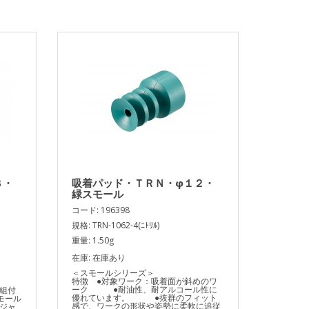
８・
吸着パッド・ＴＲＮ・φ１２・
緑スモール
コード: 196398
規格: TRN-1062-4(ﾆﾄﾘﾙ)
重量: 1.50g
在庫: 在庫あり
＜スモールシリーズ＞
特徴 ●対象ワーク：吸着面が斜めのワ
ーク ●耐油性、耐アルコール性に
組付
優れています。 ●抜群のフィット
モール
感で、ワークの形状や姿勢に柔軟に追従
ジャ