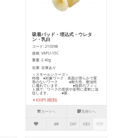
吸着パッド・埋込式・ウレタ
ン・乳白
コード: 210398
規格: VAPU-15C
重量: 2.40g
在庫: 在庫あり
＜スモールシリーズ＞
特徴 ●対象ワーク：表面が滑らかで変
形のないワーク ●耐久性、耐油性
に優れています。 ●抜群のフィッ
ト感で、ワークの形状や姿勢に柔軟に追
従します。 ●吸..
￥630円
カートへ
見積りへ
DXF
IGES
STEP