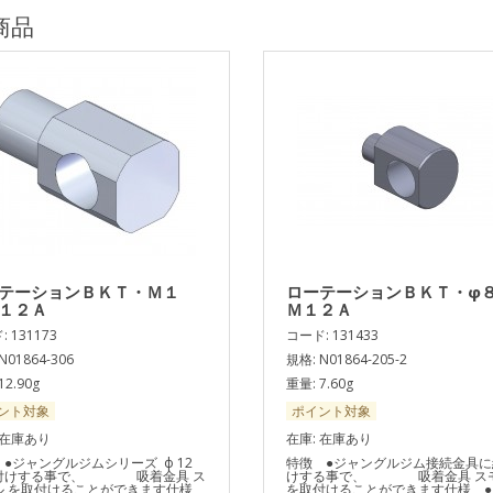
商品
テーションＢＫＴ・Ｍ１
ローテーションＢＫＴ・φ
１２Ａ
Ｍ１２Ａ
 131173
コード: 131433
N01864-306
規格: N01864-205-2
12.90g
重量: 7.60g
ント対象
ポイント対象
 在庫あり
在庫: 在庫あり
●ジャングルジムシリーズ ф 12
特徴 ●ジャングルジム接続金具に
付けする事で、 吸着金具 ス
けする事で、 吸着金具 ス
ル を取付けることができます仕様
を取付けることができます仕様 ●