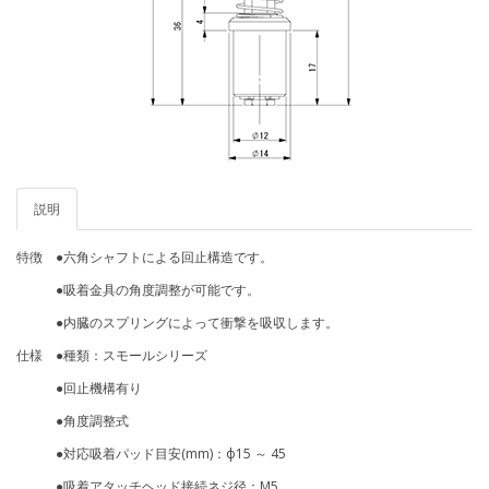
説明
特徴 ●六角シャフトによる回止構造です。
●吸着金具の角度調整が可能です。
●内臓のスプリングによって衝撃を吸収します。
仕様 ●種類：スモールシリーズ
●回止機構有り
●角度調整式
●対応吸着パッド目安(mm)：ф15 ～ 45
●吸着アタッチヘッド接続ネジ径：M5