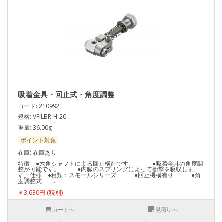
吸着金具・回止式・角度調整
コード: 210992
規格: VFILBR-H-20
重量: 36.00g
ポイント対象
在庫: 在庫あり
特徴 ●六角シャフトによる回止構造です。 ●吸着金具の角度調
整が可能です。 ●内臓のスプリングによって衝撃を吸収しま
す。仕様 ●種類：スモールシリーズ ●回止機構有り ●角
度調整式 ..
￥3,630円
カートへ
見積りへ