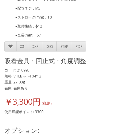
●配管ネジ：M5
●ストローク(mm)：10
●取付接続：ф12
●全長(mm)：57
DXF
IGES
STEP
PDF
吸着金具・回止式・角度調整
コード: 210993
規格: VFILBR-H-10-P12
重量: 27.00g
在庫: 在庫あり
￥3,300円
使用可能ポイント: 3300
オプション: