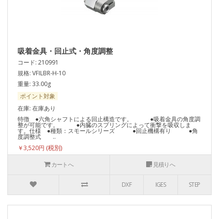
吸着金具・回止式・角度調整
コード: 210991
規格: VFILBR-H-10
重量: 33.00g
ポイント対象
在庫: 在庫あり
特徴 ●六角シャフトによる回止構造です。 ●吸着金具の角度調
整が可能です。 ●内臓のスプリングによって衝撃を吸収しま
す。仕様 ●種類：スモールシリーズ ●回止機構有り ●角
度調整式 ..
￥3,520円
カートへ
見積りへ
DXF
IGES
STEP