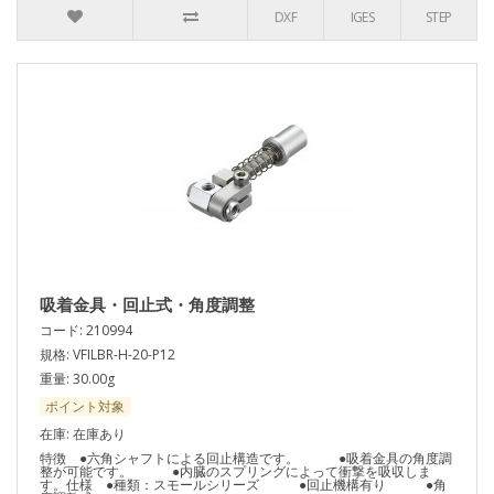
DXF
IGES
STEP
吸着金具・回止式・角度調整
コード: 210994
規格: VFILBR-H-20-P12
重量: 30.00g
ポイント対象
在庫: 在庫あり
特徴 ●六角シャフトによる回止構造です。 ●吸着金具の角度調
整が可能です。 ●内臓のスプリングによって衝撃を吸収しま
す。仕様 ●種類：スモールシリーズ ●回止機構有り ●角