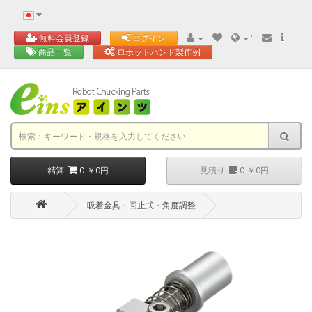
'
無料会員登録
ログイン
商品一覧
ロボットハンド製作例
精算
0-￥0円
見積り
0-￥0円
吸着金具・回止式・角度調整