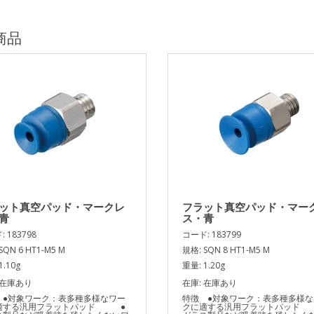
商品
ット真空パッド・マークレ
フラット真空パッド・マー
青
ス・青
 183798
コード: 183799
SQN 6 HT1-M5 M
規格: SQN 8 HT1-M5 M
1.10g
重量: 1.20g
 在庫あり
在庫: 在庫あり
 ●対象ワーク：表多種多様なワー
特徴 ●対象ワーク：表多種多様な
適する汎用フラットパッド ●
クに適する汎用フラットパッド