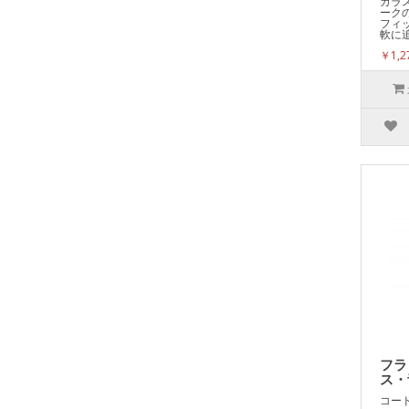
ガラ
ーク
フィ
軟に追
￥1,
フラ
ス・
コード: