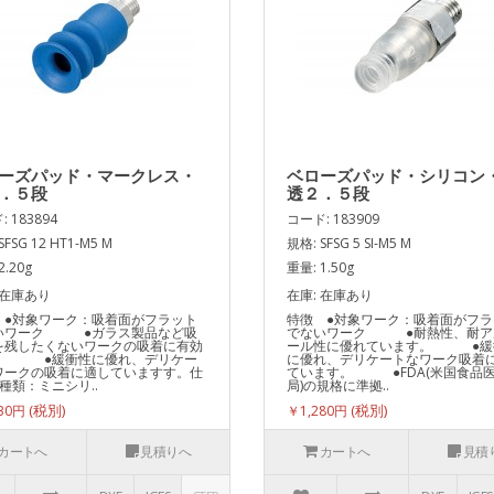
ーズパッド・マークレス・
ベローズパッド・シリコン
．５段
透２．５段
 183894
コード: 183909
SFSG 12 HT1-M5 M
規格: SFSG 5 SI-M5 M
2.20g
重量: 1.50g
 在庫あり
在庫: 在庫あり
 ●対象ワーク：吸着面がフラット
特徴 ●対象ワーク：吸着面がフラ
いワーク ●ガラス製品など吸
でないワーク ●耐熱性、耐ア
を残したくないワークの吸着に有効
ール性に優れています。 ●緩
。 ●緩衝性に優れ、デリケー
に優れ、デリケートなワーク吸着
ワークの吸着に適していますす。仕
ています。 ●FDA(米国食品
種類：ミニシリ..
局)の規格に準拠..
930円
￥1,280円
カートへ
見積りへ
カートへ
見積