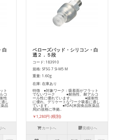
・白
ベローズパッド・シリコン・白
透２．５段
コード: 183910
規格: SFSG 7 SI-M5 M
重量: 1.60g
在庫: 在庫あり
ット
特徴 ●対象ワーク：吸着面がフラット
ルコ
でないワーク ●耐熱性、耐アルコ
衝性
ール性に優れています。 ●緩衝性
に適し
に優れ、デリケートなワーク吸着に適し
医薬品
ています。 ●FDA(米国食品医薬品
局)の規格に準拠..
￥1,280円
りへ
カートへ
見積りへ