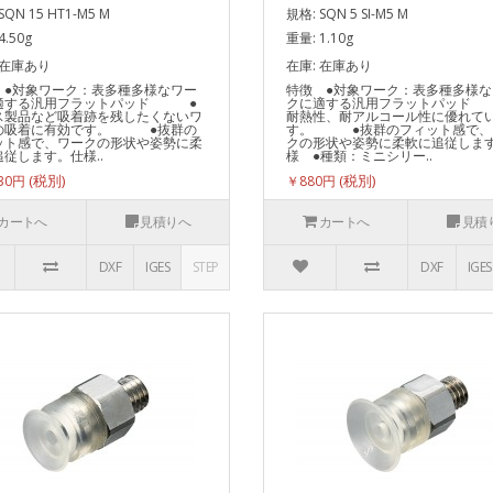
SQN 15 HT1-M5 M
規格: SQN 5 SI-M5 M
4.50g
重量: 1.10g
 在庫あり
在庫: 在庫あり
 ●対象ワーク：表多種多様なワー
特徴 ●対象ワーク：表多種多様な
適する汎用フラットパッド ●
クに適する汎用フラットパッド
ス製品など吸着跡を残したくないワ
耐熱性、耐アルコール性に優れて
の吸着に有効です。 ●抜群の
す。 ●抜群のフィット感で、
ット感で、ワークの形状や姿勢に柔
クの形状や姿勢に柔軟に追従しま
従します。仕様..
様 ●種類：ミニシリー..
330円
￥880円
カートへ
見積りへ
カートへ
見積
DXF
IGES
STEP
DXF
IGES