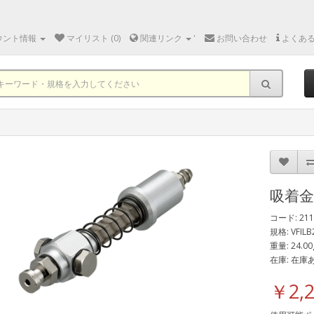
ウント情報
マイリスト (0)
関連リンク
'
お問い合わせ
よくあ
吸着
コード: 211
規格: VFILB
重量: 24.00
在庫: 在庫
￥2,