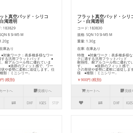
ット真空パッド・シリコ
フラット真空パッド・シリ
白濁透明
ン・白濁透明
 183829
コード: 183830
SQN 8 SI-M5 M
規格: SQN 10 SI-M5 M
1.20g
重量: 1.30g
 在庫あり
在庫: 在庫あり
 ●対象ワーク：表多種多様なワー
特徴 ●対象ワーク：表多種多様な
適する汎用フラットパッド ●
クに適する汎用フラットパッド
性、耐アルコール性に優れていま
耐熱性、耐アルコール性に優れて
 ●抜群のフィット感で、ワー
す。 ●抜群のフィット感で、
形状や姿勢に柔軟に追従します。仕
クの形状や姿勢に柔軟に追従しま
種類：ミニシリー..
様 ●種類：ミニシリー..
0円
￥900円
カートへ
見積りへ
カートへ
見積
DXF
IGES
STEP
DXF
IGES