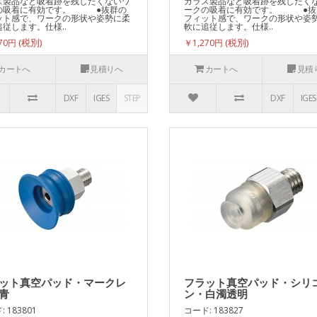
ス製品など吸着跡を残したくないワ
ガラス製品など吸着跡を残したく
の吸着に有効です。 ●抜群の
ークの吸着に有効です。 ●抜
ット感で、ワークの形状や姿勢に柔
フィット感で、ワークの形状や姿
従します。仕様..
軟に追従します。仕様..
270円
￥1,270円
カートへ
見積りへ
カートへ
見積
DXF
IGES
STEP
DXF
IGES
ット真空パッド・マークレ
フラット真空パッド・シリ
青
ン・白濁透明
 183801
コード: 183827