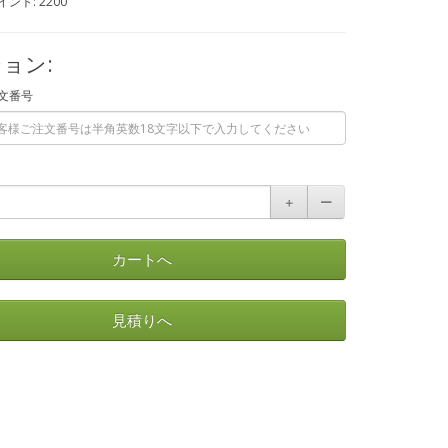
ント: 2200
ョン:
文番号
＋
ー
カートへ
見積りへ