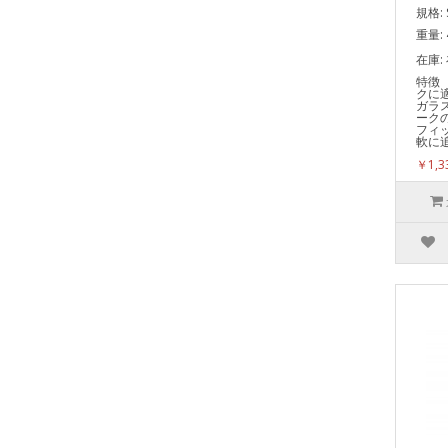
規格: 
重量: 
在庫:
特徴
クに
ガラ
ーク
フィ
軟に追
￥1,