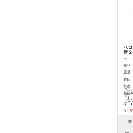
ベロ
青２
コード:
規格: 
重量: 
在庫:
特徴
でな
着跡
です
トな
様 ●
￥1,