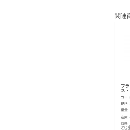
関連
フラ
ス・
コード:
規格: 
重量: 
在庫:
特徴
クに