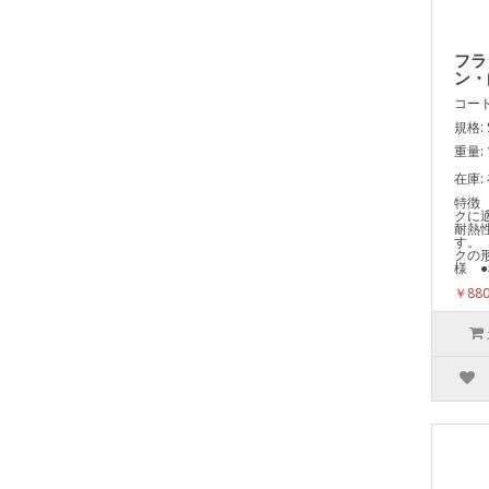
フラ
ン・
コード:
規格: 
重量: 
在庫:
特徴
クに
耐熱
す。
クの
様 ●
￥88