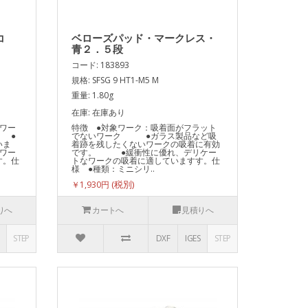
コ
ベローズパッド・マークレス・
青２．５段
コード: 183893
規格: SFSG 9 HT1-M5 M
重量: 1.80g
在庫: 在庫あり
ワー
特徴 ●対象ワーク：吸着面がフラット
 ●
でないワーク ●ガラス製品など吸
いま
着跡を残したくないワークの吸着に有効
ワー
です。 ●緩衝性に優れ、デリケー
す。仕
トなワークの吸着に適していますす。仕
様 ●種類：ミニシリ..
￥1,930円
りへ
カートへ
見積りへ
STEP
DXF
IGES
STEP