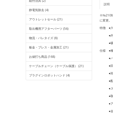
組付治具 (2)
説明
静電気除去 (4)
※№21084
アウトレットセール (21)
に変更。
特徴 ●
取出機用アフターパーツ (56)
●内臓
物流・パレタイズ (8)
●吸着
板金・プレス・金属加工 (21)
仕様 ●
お値打ち商品 (168)
●パッ
●回止
ケーブルチェーン（ケーブル保護） (21)
●対応吸
プラグインロボットハンド (4)
●配管(
●ストロ
●取付
●アタッ
●全長(