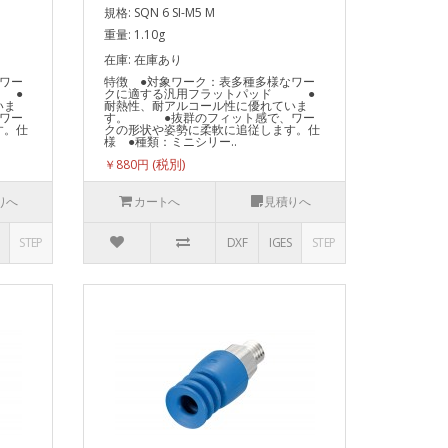
規格: SQN 6 SI-M5 M
重量: 1.10g
在庫: 在庫あり
ワー
特徴 ●対象ワーク：表多種多様なワー
 ●
クに適する汎用フラットパッド ●
いま
耐熱性、耐アルコール性に優れていま
ワー
す。 ●抜群のフィット感で、ワー
す。仕
クの形状や姿勢に柔軟に追従します。仕
様 ●種類：ミニシリー..
￥880円
りへ
カートへ
見積りへ
STEP
DXF
IGES
STEP