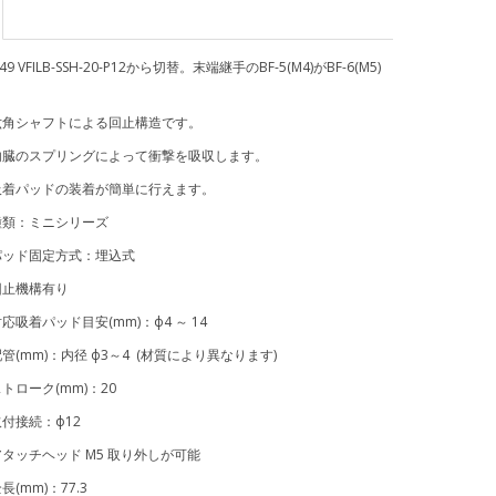
9 VFILB-SSH-20-P12から切替。末端継手のBF-5(M4)がBF-6(M5)
六角シャフトによる回止構造です。
のスプリングによって衝撃を吸収します。
パッドの装着が簡単に行えます。
種類：ミニシリーズ
ド固定方式：埋込式
機構有り
着パッド目安(mm)：ф4 ～ 14
mm)：内径 ф3～4 (材質により異なります)
ーク(mm)：20
接続：ф12
チヘッド M5 取り外しが可能
mm)：77.3