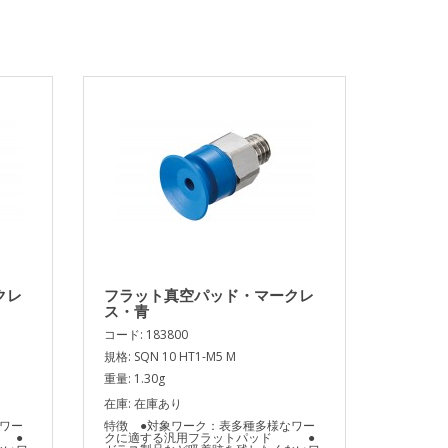
クレ
フラット真空パッド・マークレ
ス・青
コード: 183800
規格: SQN 10 HT1-M5 M
重量: 1.30g
在庫: 在庫あり
ワー
特徴 ●対象ワーク：表多種多様なワー
 ●
クに適する汎用フラットパッド ●