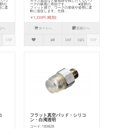
ないワ
ガラス製品など吸着跡を残したくないワ
群の
ークの吸着に有効です。 ●抜群の
勢に柔
フィット感で、ワークの形状や姿勢に柔
軟に追従します。仕様..
￥1,330円
りへ
カートへ
見積りへ
STEP
DXF
IGES
STEP
コ
フラット真空パッド・シリコ
ン・白濁透明
コード: 183828