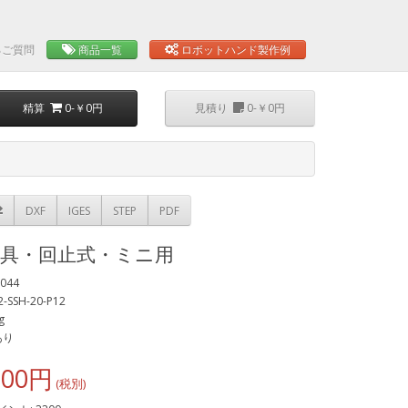
るご質問
商品一覧
ロボットハンド製作例
精算
0-￥0円
見積り
0-￥0円
DXF
IGES
STEP
PDF
金具・回止式・ミニ用
044
2-SSH-20-P12
g
あり
200円