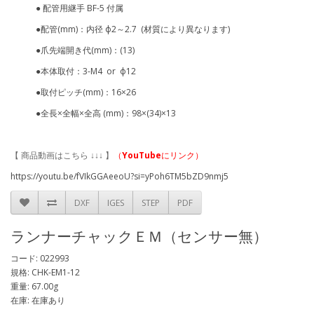
● 配管用継手 BF-5 付属
●配管(mm)：内径 ф2～2.7 (材質により異なります)
●爪先端開き代(mm)：(13)
●本体取付：3-M4 or ф12
●取付ピッチ(mm)：16×26
●全長×全幅×全高 (mm)：98×(34)×13
【 商品動画はこちら ↓↓↓ 】
（
YouTube
にリンク）
https://youtu.be/fVIkGGAeeoU?si=yPoh6TM5bZD9nmj5
DXF
IGES
STEP
PDF
ランナーチャックＥＭ（センサー無）
コード: 022993
規格: CHK-EM1-12
重量: 67.00g
在庫: 在庫あり