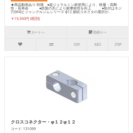
★商品動画あり 特徴 ●超ジュラルミン材使用により、軽量・高剛
性・長寿命 ●鉄製の爪により耐摩耗性を向上 ●取付はネジ
穴(M4)とジャングルジムシリーズ ф12 接続コネクタの選択が..
￥19,360円
カートへ
見積りへ
DXF
IGES
STEP
クロスコネクター・φ１２φ１２
コード: 131099