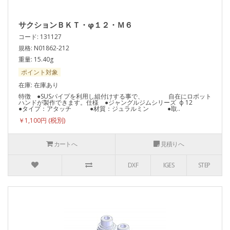
サクションＢＫＴ・φ１２・Ｍ６
コード: 131127
規格: N01862-212
重量: 15.40g
ポイント対象
在庫: 在庫あり
特徴 ●SUSパイプを利用し組付けする事で、 自在にロボット
ハンドが製作できます。仕様 ●ジャングルジムシリーズ ф 12
●タイプ：アタッチ ●材質：ジュラルミン ●取..
￥1,100円
カートへ
見積りへ
DXF
IGES
STEP