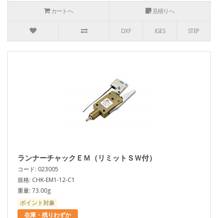
カートへ
見積りへ
DXF
IGES
STEP
ランナーチャックＥＭ（リミットＳＷ付）
コード: 023005
規格: CHK-EM1-12-C1
重量: 73.00g
ポイント対象
在庫・残りわずか