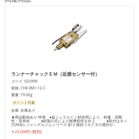
ランナーチャックＥＭ（近接センサー付）
コード: 022999
規格: CHK-EM1-12-C
重量: 79.00g
ポイント対象
在庫: 在庫あり
★商品動画あり 特徴 ●超ジュラルミン材使用により、軽量・高剛
性・長寿命 ●鉄製の爪により耐摩耗性を向上 ●取付はネジ
穴(M4)とジャングルジムシリーズ ф12 接続コネクタの選択が..
￥22,000円