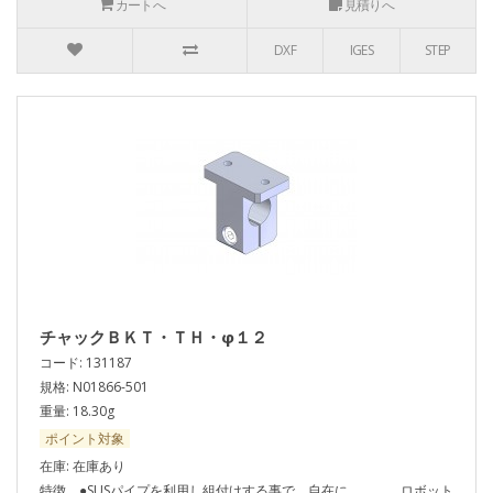
カートへ
見積りへ
DXF
IGES
STEP
チャックＢＫＴ・ＴＨ・φ１２
コード: 131187
規格: N01866-501
重量: 18.30g
ポイント対象
在庫: 在庫あり
特徴 ●SUSパイプを利用し組付けする事で、自在に ロボット