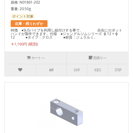
規格: N01861-202
重量: 20.50g
ポイント対象
在庫・残りわずか
特徴 ●SUSパイプを利用し組付けする事で、 自在にロボット
ハンドが製作できます。仕様 ●ジャングルジムシリーズ ф 12 × ф
12 ●タイプ：クロス ●材質：ジュラルミ..
￥1,160円
カートへ
見積りへ
DXF
IGES
STEP