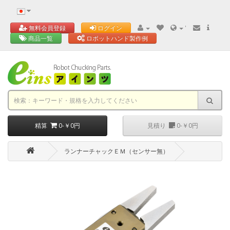
'
無料会員登録
ログイン
商品一覧
ロボットハンド製作例
精算
0-￥0円
見積り
0-￥0円
ランナーチャックＥＭ（センサー無）