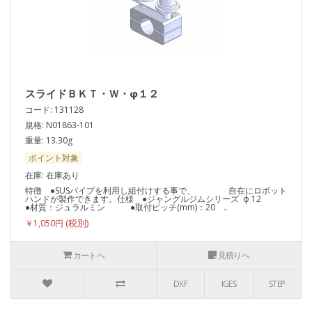
スライドＢＫＴ・Ｗ・φ１２
コード: 131128
規格: N01863-101
重量: 13.30g
ポイント対象
在庫: 在庫あり
特徴 ●SUSパイプを利用し組付けする事で、 自在にロボット
ハンドが製作できます。仕様 ●ジャングルジムシリーズ ф 12
●材質：ジュラルミン ●取付ピッチ(mm)：20 ..
￥1,050円
カートへ
見積りへ
DXF
IGES
STEP