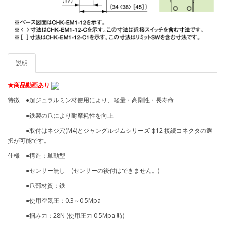
説明
★商品動画あり
特徴 ●超ジュラルミン材使用により、軽量・高剛性・長寿命
●鉄製の爪により耐摩耗性を向上
●取付はネジ穴(M4)とジャングルジムシリーズ ф12 接続コネクタの選
択が可能です。
仕様 ●構造：単動型
●センサー無し (センサーの後付はできません。)
●爪部材質：鉄
●使用空気圧：0.3～0.5Mpa
●掴み力：28N (使用圧力 0.5Mpa 時)