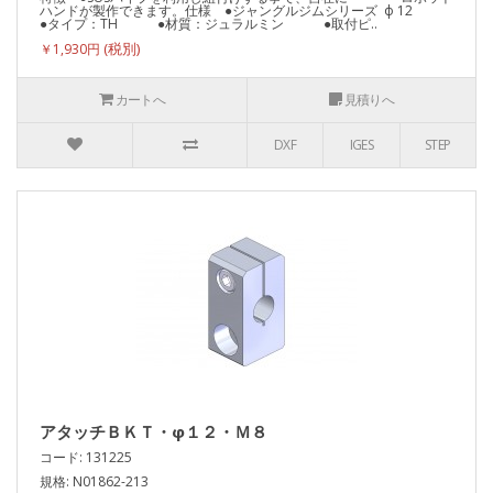
ハンドが製作できます。仕様 ●ジャングルジムシリーズ ф 12
●タイプ：TH ●材質：ジュラルミン ●取付ピ..
￥1,930円
カートへ
見積りへ
DXF
IGES
STEP
アタッチＢＫＴ・φ１２・Ｍ８
コード: 131225
規格: N01862-213