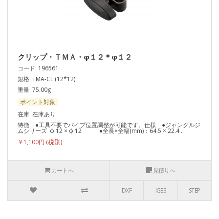
クリップ・ＴＭＡ・φ１２＊φ１２
コード: 196561
規格: TMA-CL (12*12)
重量: 75.00g
ポイント対象
在庫: 在庫あり
特徴 ●工具不要でパイプ位置調整が可能です。仕様 ●ジャングルジ
ムシリーズ ф 12 × ф 12 ●全長×全幅(mm)：64.5 × 22.4 ..
￥1,100円
カートへ
見積りへ
DXF
IGES
STEP