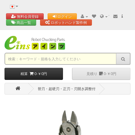
'
無料会員登録
ログイン
商品一覧
ロボットハンド製作例
精算
0-￥0円
見積り
0-￥0円
替刃・超硬刃・正刃・刃開き調整付