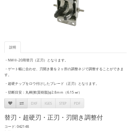
説明
・NW※-20用替刃（正刃）となります。
・ゲート幅に合わせ、刃開き量を２ヶ所の調整ネジで調整することができま
す。
・超硬チップをロウ付けしたブレード（正刃）となります。
・切断目安：丸棒[軟質樹脂]φ2.8ｍｍ（6.15 ㎟）
DXF
IGES
STEP
PDF
替刃・超硬刃・正刃・刃開き調整付
コード: 042148