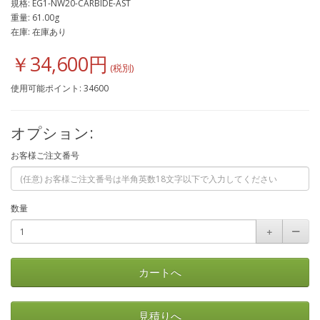
規格: EG1-NW20-CARBIDE-AST
重量: 61.00g
在庫: 在庫あり
￥34,600円
使用可能ポイント: 34600
オプション:
お客様ご注文番号
数量
＋
ー
カートへ
見積りへ