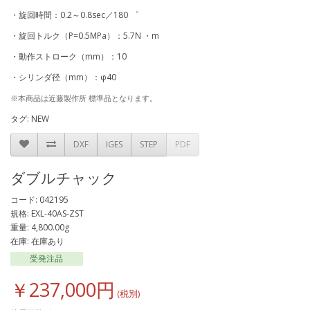
・旋回時間：0.2～0.8sec／180 ゜
・旋回トルク（P=0.5MPa）：5.7N ・m
・動作ストローク（mm）：10
・シリンダ径（mm）：φ40
※本商品は近藤製作所 標準品となります。
タグ:
NEW
DXF
IGES
STEP
PDF
ダブルチャック
コード: 042195
規格: EXL-40AS-ZST
重量: 4,800.00g
在庫: 在庫あり
受発注品
￥237,000円