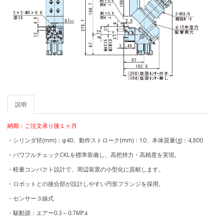
説明
納期：ご注文承り後１ヶ月
・シリンダ径(mm)：φ40、動作ストローク(mm)：10、本体質量(g)：4,800
・パワフルチェックCKLを標準装備し、高把持力・高精度を実現。
・軽量コンパクト設計で、周辺装置の小型化に貢献します。
・ロボットとの接合部が設計しやすい円形フランジを採用。
・センサー３線式
・駆動源：エアー0.3～0.7MPa