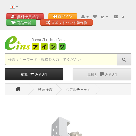
'
無料会員登録
ログイン
商品一覧
ロボットハンド製作例
精算
0-￥0円
見積り
0-￥0円
詳細検索
ダブルチャック