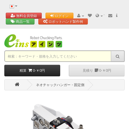
'
無料会員登録
ログイン
商品一覧
ロボットハンド製作例
精算
0-￥0円
見積り
0-￥0円
ネオチャックハンガー・固定側