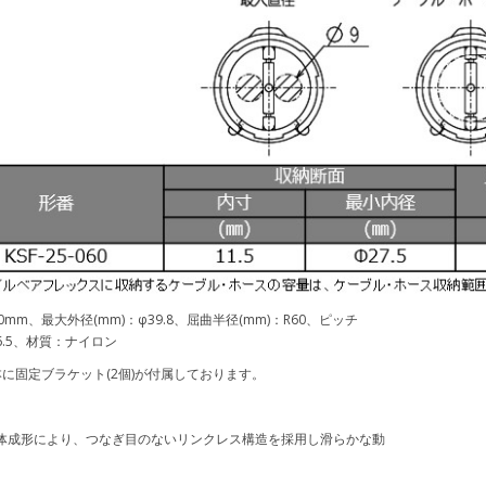
0mm、最大外径(mm)：φ39.8、屈曲半径(mm)：R60、ピッチ
16.5、材質：ナイロン
本に固定ブラケット(2個)が付属しております。
体成形により、つなぎ目のないリンクレス構造を採用し滑らかな動