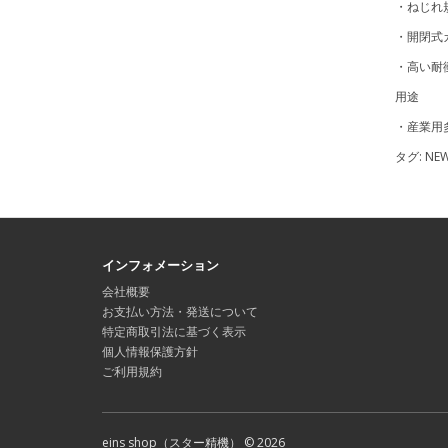
・ねじれ
・開閉式
・高い耐
用途
・産業用
タグ:
NE
インフォメーション
会社概要
お支払い方法・発送について
特定商取引法に基づく表示
個人情報保護方針
ご利用規約
eins shop（スター精機） © 2026