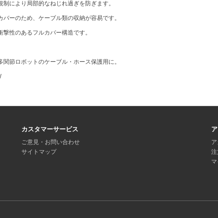
規制により局部的なねじれ過ぎを防ぎます。
カバーのため、ケーブル類の収納が容易です。
衝撃性のあるフルカバー構造です。
多関節ロボットのケーブル・ホース保護用に。
W
カスタマーサービス
ア
ご意見・お問い合わせ
ア
サイトマップ
注
マ