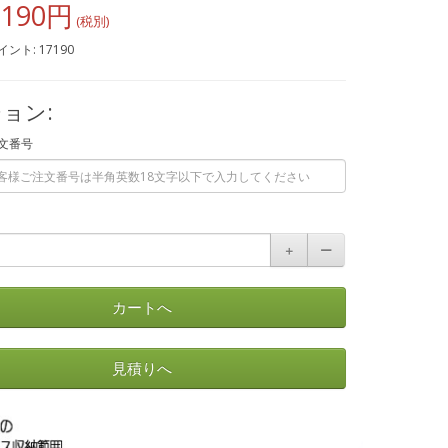
,190円
ント: 17190
ョン:
文番号
＋
ー
カートへ
見積りへ