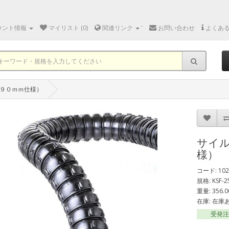
ウント情報
マイリスト (0)
関連リンク
'
お問い合わせ
よくあ
９０ｍｍ仕様）
サイ
様）
コード: 102
規格: KSF-25
重量: 356.0
在庫: 在庫
受発