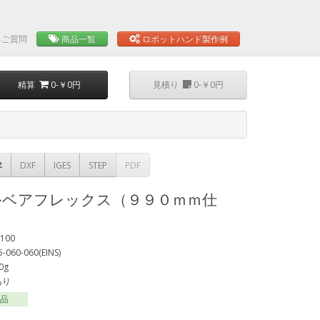
るご質問
商品一覧
ロボットハンド製作例
精算
0-￥0円
見積り
0-￥0円
DXF
IGES
STEP
PDF
ルベアフレックス（９９０ｍｍ仕
100
-060-060(EINS)
0g
あり
注品