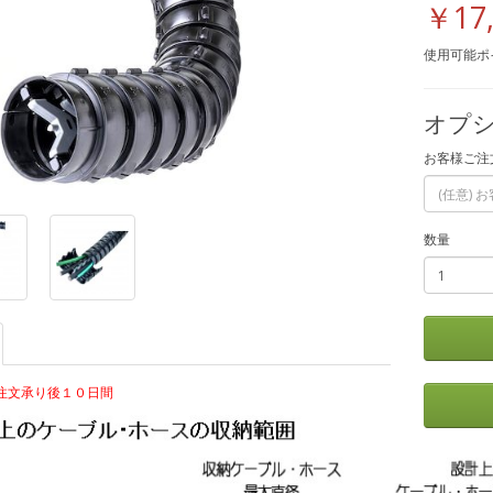
￥17
使用可能ポイ
オプシ
お客様ご注
数量
ご注文承り後１０日間