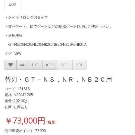
説明
・クイキリロング刃タイプ
・乗せゲート、捨てゲートなどの樹脂ゲート処理にご使用下さい。
・適用機種
GT-NS20/N20/NL20/NR20/NB20/NS20A/NR20A
タグ:
NEW
DXF
IGES
STEP
PDF
替刃・ＧＴ－ＮＳ，ＮＲ，ＮＢ２０用
コード: 131818
規格: N20AE1205
重量: 202.00g
在庫: 在庫あり
￥73,000円
使用可能ポイント: 73000