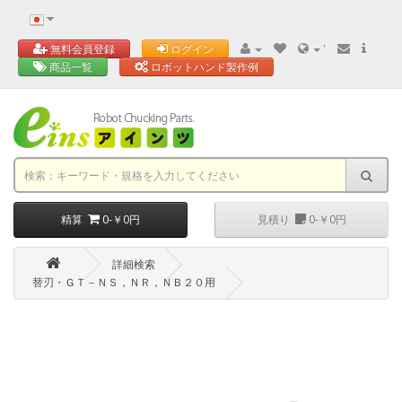
'
無料会員登録
ログイン
商品一覧
ロボットハンド製作例
精算
0-￥0円
見積り
0-￥0円
詳細検索
替刃・ＧＴ－ＮＳ，ＮＲ，ＮＢ２０用