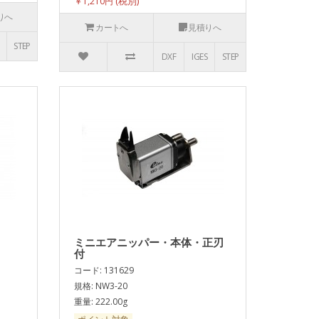
￥1,210円
りへ
カートへ
見積りへ
STEP
DXF
IGES
STEP
ミニエアニッパー・本体・正刃
付
コード: 131629
規格: NW3-20
重量: 222.00g