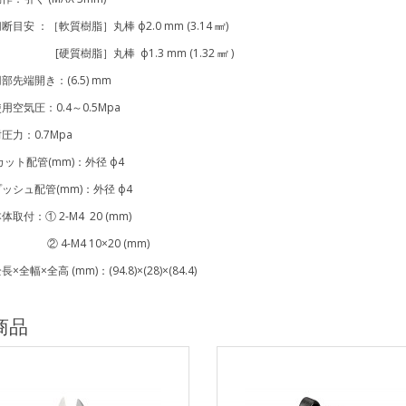
 ：［軟質樹脂］丸棒 ф2.0 mm (3.14 ㎟)
脂］丸棒 ф1.3 mm (1.32 ㎟ )
端開き：(6.5) mm
気圧：0.4～0.5Mpa
：0.7Mpa
ト配管(mm)：外径 ф4
ュ配管(mm)：外径 ф4
：① 2-M4 20 (mm)
M4 10×20 (mm)
×全高 (mm)：(94.8)×(28)×(84.4)
商品