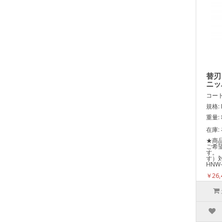
替刃
ニッ
コード:
規格: 
重量: 
在庫:
★商
ご希
す。
す）
HNW
￥26,