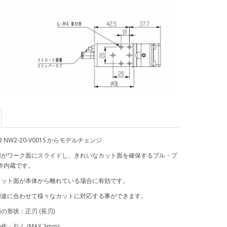
43 NW2-20-V001S からモデルチェンジ
刃がワーク面にスライドし、きれいなカット面を確保するプル・プ
作内蔵です。
面が本体から離れている場合に有効です。
合わせて様々なカットに対応する事ができます。
の形状：正刃 (長刃)
く (MAX 3mm)