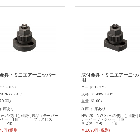
金具・ミニエアーニッパー
取付金具・ミニエアーニッ
用
 130162
コード: 130216
NC/NW-20ﾖｳ
規格: NC/NW-10ﾖｳ
70.00g
重量: 61.00g
 在庫あり
在庫: 在庫あり
-35への使用も可能付属品；テーパー
NW-20、NW-35への使用も可能
シャー 1個 プラスビス
テーパーワッシャー 1個 
) 2個..
スビス (M4) 2個..
870円
￥2,090円