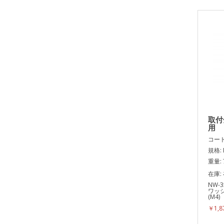
取付
用
コード:
規格: 
重量: 
在庫:
NW
ワッ
(M4
￥1,