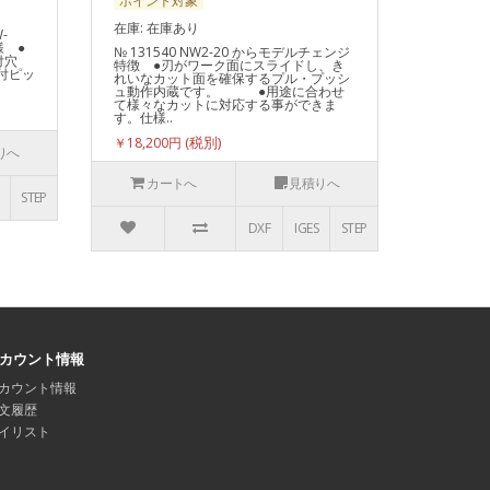
ポイント対象
在庫: 在庫あり
-
様 ●
№ 131540 NW2-20 からモデルチェンジ
付穴
特徴 ●刃がワーク面にスライドし、き
取付ピッ
れいなカット面を確保するプル・プッシ
ュ動作内蔵です。 ●用途に合わせ
て様々なカットに対応する事ができま
す。仕様..
￥18,200円
りへ
カートへ
見積りへ
STEP
DXF
IGES
STEP
カウント情報
カウント情報
文履歴
イリスト