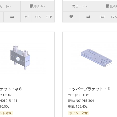
カートへ
見積りへ
カートへ
見積
DXF
IGES
STEP
DXF
IGES
ケット・φ８
ニッパーブラケット・Ｄ
 131073
コード: 131081
N01915-111
規格: N01915-304
10.00g
重量: 109.40g
ント対象
ポイント対象