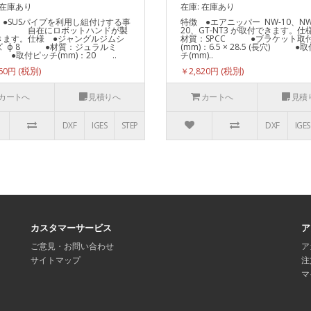
 在庫あり
在庫: 在庫あり
 ●SUSパイプを利用し組付けする事
特徴 ●エアニッパー NW-10、NW
 自在にロボットハンドが製
20、GT-NT3 が取付できます。仕
きます。仕様 ●ジャングルジムシ
材質：SPCC ●ブラケット取
ズ ф 8 ●材質：ジュラルミ
(mm)：6.5 × 28.5 (長穴) ●
●取付ピッチ(mm)：20 ..
チ(mm)..
160円
￥2,820円
カートへ
見積りへ
カートへ
見積
DXF
IGES
STEP
DXF
IGES
カスタマーサービス
ア
ご意見・お問い合わせ
ア
サイトマップ
注
マ