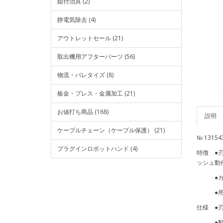
組付治具 (2)
静電気除去 (4)
アウトレットセール (21)
取出機用アフターパーツ (56)
物流・パレタイズ (8)
板金・プレス・金属加工 (21)
お値打ち商品 (168)
説明
ケーブルチェーン（ケーブル保護） (21)
№ 1315
プラグインロボットハンド (4)
特徴 ●
ッシュ動
●カット
●用途に
仕様 ●刃
●動作：引