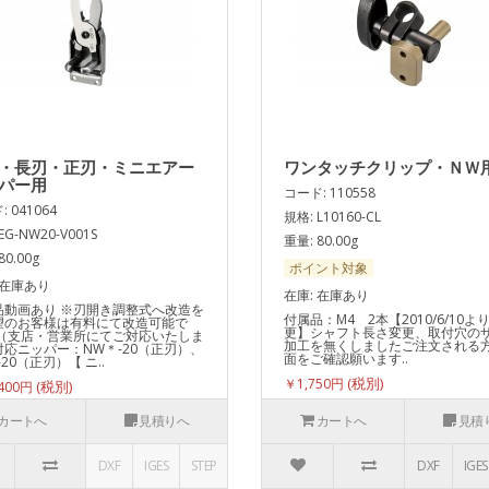
・長刃・正刃・ミニエアー
ワンタッチクリップ・ＮＷ
パー用
コード: 110558
 041064
規格: L10160-CL
EG-NW20-V001S
重量: 80.00g
80.00g
ポイント対象
 在庫あり
在庫: 在庫あり
品動画あり ※刃開き調整式へ改造を
付属品：M4 2本【2010/6/10よ
望のお客様は有料にて改造可能で
更】シャフト長さ変更、取付穴の
 （支店・営業所にてご対応いたしま
加工を無くしましたご注文される
対応ニッパー：NW＊-20（正刃）、
面をご確認願います..
-20（正刃）【 ニ..
￥1,750円
400円
カートへ
見積りへ
カートへ
見積
DXF
IGES
STEP
DXF
IGES