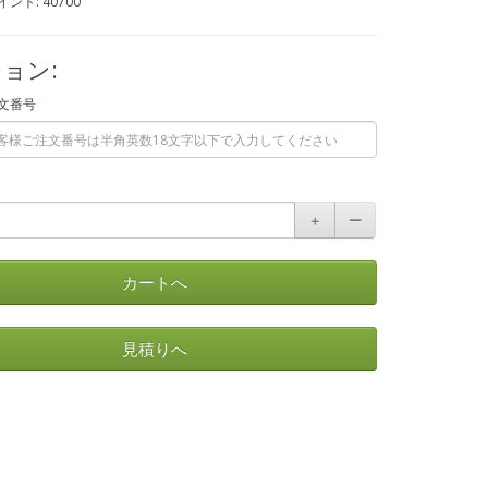
ント: 40700
ョン:
文番号
＋
ー
カートへ
見積りへ