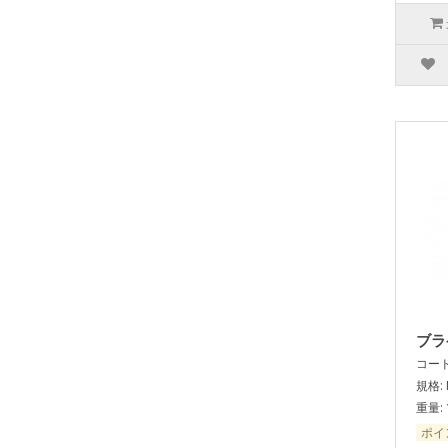
ブラ
コード:
規格: 
重量: 
ポイ