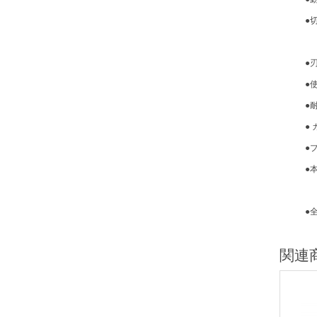
●切断目安
[硬質樹
●刃部先
●使用空
●耐圧力
● カッ
●プッシ
●本体取付
② 4-
●全長×全幅
関連