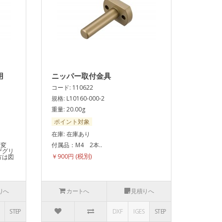
用
ニッパー取付金具
コード: 110622
規格: L10160-000-2
重量: 20.00g
ポイント対象
在庫: 在庫あり
り変
付属品：M4 2本..
ザグリ
￥900円
方は図
りへ
カートへ
見積りへ
STEP
DXF
IGES
STEP