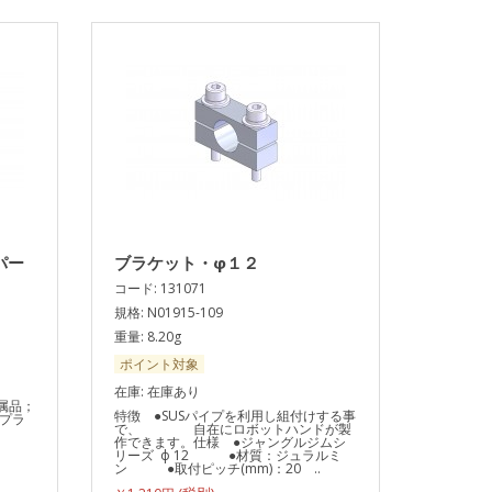
パー
ブラケット・φ１２
コード: 131071
規格: N01915-109
重量: 8.20g
ポイント対象
在庫: 在庫あり
付属品；
特徴 ●SUSパイプを利用し組付けする事
プラ
で、 自在にロボットハンドが製
作できます。仕様 ●ジャングルジムシ
リーズ ф 12 ●材質：ジュラルミ
ン ●取付ピッチ(mm)：20 ..