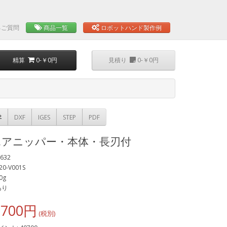
るご質問
商品一覧
ロボットハンド製作例
精算
0-￥0円
見積り
0-￥0円
DXF
IGES
STEP
PDF
エアニッパー・本体・長刃付
632
20-V001S
0g
あり
,700円