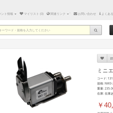
ウント情報
マイリスト (0)
関連リンク
'
お問い合わせ
よくあ
ミニ
コード: 131
規格: NW3-
重量: 235.0
在庫: 在庫
￥40