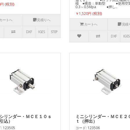
様 ●構造：単動型 ●使用空
0円
0.3～0.5Mpa ●押し..
￥1,520円
カートへ
見積りへ
カートへ
見積
DXF
IGES
STEP
DXF
IGES
シリンダー・ＭＣＥ１０ｓ
ミニシリンダー・ＭＣＥ２
引込）
ｔ（押出）
 123505
コード: 123506