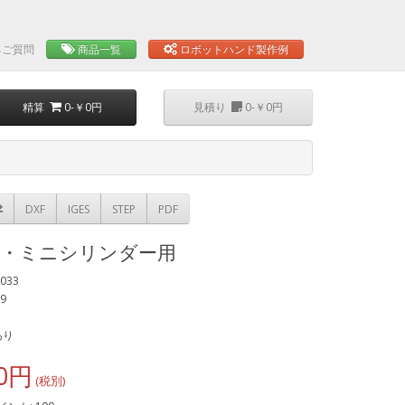
るご質問
商品一覧
ロボットハンド製作例
精算
0-￥0円
見積り
0-￥0円
DXF
IGES
STEP
PDF
板・ミニシリンダー用
033
09
あり
0円