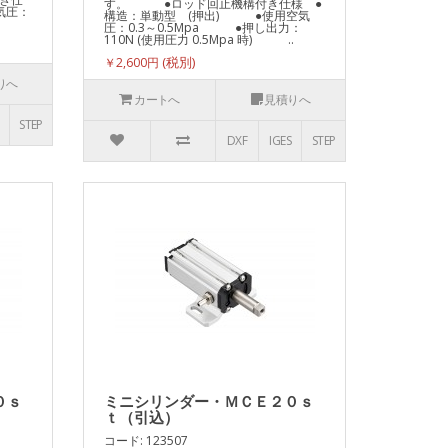
す。 ●ロッド回止機構付き仕様 ●
気圧：
構造：単動型 (押出) ●使用空気
圧：0.3～0.5Mpa ●押し出力：
110N (使用圧力 0.5Mpa 時) ..
￥2,600円
りへ
カートへ
見積りへ
STEP
DXF
IGES
STEP
０ｓ
ミニシリンダー・ＭＣＥ２０ｓ
ｔ（引込）
コード: 123507