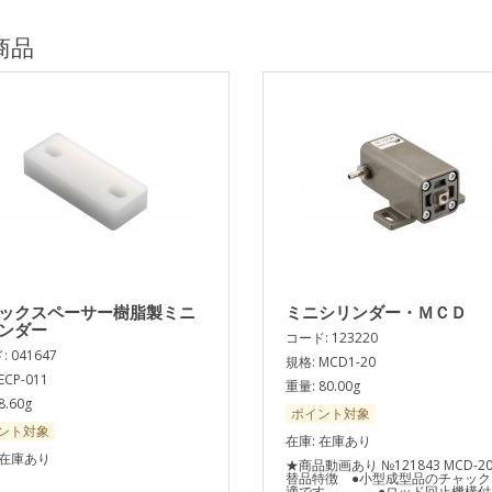
商品
ックスペーサー樹脂製ミニ
ミニシリンダー・ＭＣＤ
ンダー
コード: 123220
 041647
規格: MCD1-20
ECP-011
重量: 80.00g
8.60g
ポイント対象
ント対象
在庫: 在庫あり
 在庫あり
★商品動画あり №121843 MCD-2
替品特徴 ●小型成型品のチャック
適です。 ●ロッド回止機構付