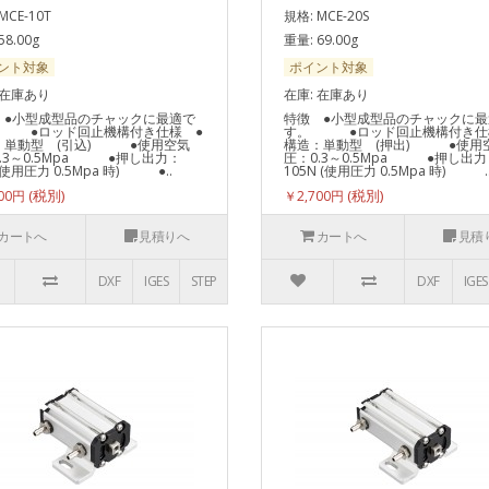
MCE-10T
規格: MCE-20S
58.00g
重量: 69.00g
ント対象
ポイント対象
 在庫あり
在庫: 在庫あり
 ●小型成型品のチャックに最適で
特徴 ●小型成型品のチャックに最
 ●ロッド回止機構付き仕様 ●
す。 ●ロッド回止機構付き仕
：単動型 (引込) ●使用空気
構造：単動型 (押出) ●使用
.3～0.5Mpa ●押し出力：
圧：0.3～0.5Mpa ●押し出力
 (使用圧力 0.5Mpa 時) ●..
105N (使用圧力 0.5Mpa 時) .
700円
￥2,700円
カートへ
見積りへ
カートへ
見積
DXF
IGES
STEP
DXF
IGES