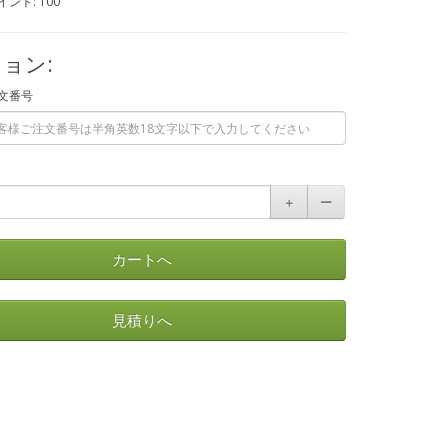
ント: 100
ョン:
文番号
＋
ー
カートへ
見積りへ