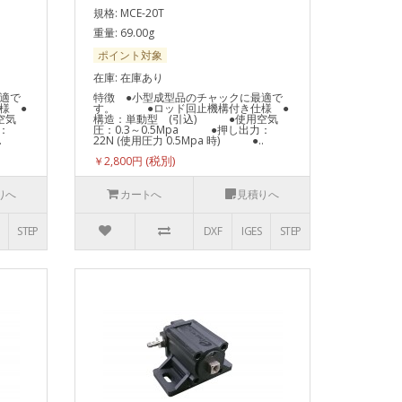
規格: MCE-20T
重量: 69.00g
ポイント対象
在庫: 在庫あり
適で
特徴 ●小型成型品のチャックに最適で
様 ●
す。 ●ロッド回止機構付き仕様 ●
空気
構造：単動型 (引込) ●使用空気
：
圧：0.3～0.5Mpa ●押し出力：
.
22N (使用圧力 0.5Mpa 時) ●..
￥2,800円
りへ
カートへ
見積りへ
STEP
DXF
IGES
STEP