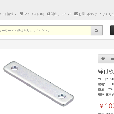
ウント情報
マイリスト (0)
関連リンク
'
お問い合わせ
よくあ
締付
コード: 050
規格: CP-0
重量: 8.20g
在庫: 在庫
￥10