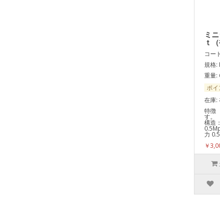
ミニ
ｔ（
コード:
規格: 
重量: 
ポイ
在庫:
特徴
す。
構造
0.5
力 0
￥3,