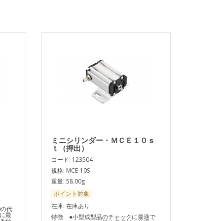
ミニシリンダー・ＭＣＥ１０ｓ
ｔ（押出）
コード: 123504
規格: MCE-10S
重量: 58.00g
ポイント対象
在庫: 在庫あり
0の代
に最
特徴 ●小型成型品のチャックに最適で
き仕