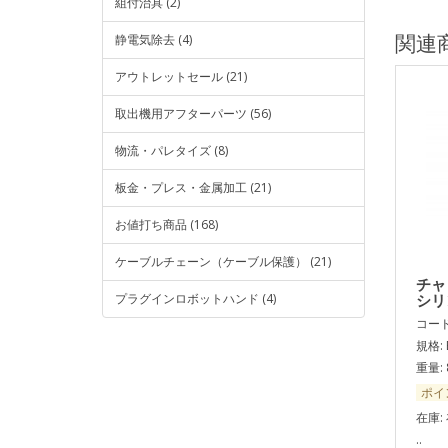
組付治具 (2)
関連
静電気除去 (4)
アウトレットセール (21)
取出機用アフターパーツ (56)
物流・パレタイズ (8)
板金・プレス・金属加工 (21)
お値打ち商品 (168)
ケーブルチェーン（ケーブル保護） (21)
チャ
シリ
プラグインロボットハンド (4)
コード:
規格: 
重量: 
ポイ
在庫:
..