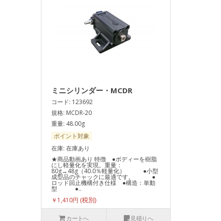
ミニシリンダー・MCDR
コード: 123692
規格: MCDR-20
重量: 48.00g
ポイント対象
在庫: 在庫あり
★商品動画あり 特徴 ●ボディーを樹脂
にし軽量化を実現。重量：
80g→48g（40.0％軽量化） ●小型
成型品のチャックに最適です。 ●
ロッド回止機構付き仕様 ●構造：単動
型 ●..
￥1,410円
カートへ
見積りへ