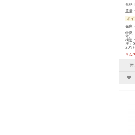
規格: 
重量: 
ポイ
在庫:
特徴
す。
構造
圧：0
20N
￥2,