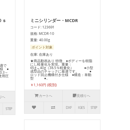
０ｓ
ミニシリンダー・MCDR
コード: 123691
規格: MCDR-10
重量: 40.00g
ポイント対象
在庫: 在庫あり
★商品動画あり 特徴 ●ボディーを樹脂
にし軽量化を実現。重量：
適で
65g→40g（38.5％軽量化） ●小型
様 ●
成型品のチャックに最適です。 ●
.3～
ロッド回止機構付き仕様 ●構造：単動
(使用圧
型 ●..
￥1,160円
カートへ
見積りへ
りへ
DXF
IGES
STEP
STEP