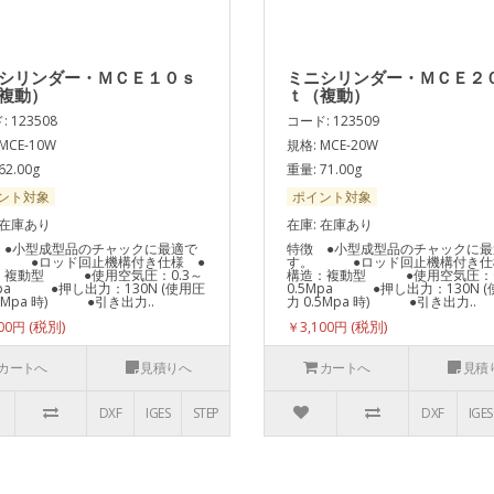
シリンダー・ＭＣＥ１０ｓ
ミニシリンダー・ＭＣＥ２
複動）
ｔ（複動）
 123508
コード: 123509
MCE-10W
規格: MCE-20W
62.00g
重量: 71.00g
ント対象
ポイント対象
 在庫あり
在庫: 在庫あり
 ●小型成型品のチャックに最適で
特徴 ●小型成型品のチャックに最
 ●ロッド回止機構付き仕様 ●
す。 ●ロッド回止機構付き仕
：複動型 ●使用空気圧：0.3～
構造：複動型 ●使用空気圧：0
Mpa ●押し出力：130N (使用圧
0.5Mpa ●押し出力：130N 
.5Mpa 時) ●引き出力..
力 0.5Mpa 時) ●引き出力..
000円
￥3,100円
カートへ
見積りへ
カートへ
見積
DXF
IGES
STEP
DXF
IGES